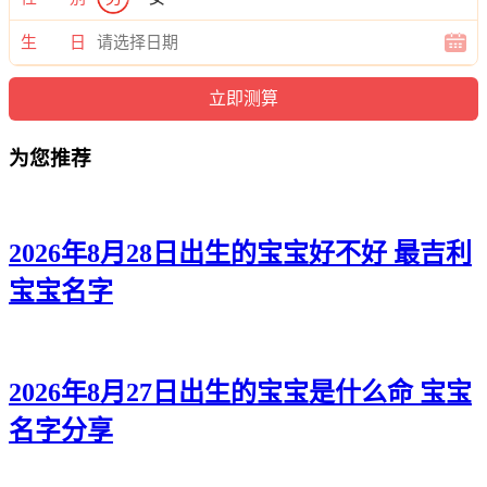
洁嫣、俪依、馨馨、影叶、歆娜、梓淼、寄俪、君萌、缘蕊、
颖听、嫣嫣、歆雅、菡桐、蓝榆、萌桂、悦婕、水昕、绮泉、
生 日
滢茜、影爱、姗兮、澜爱、雯梵、雨莉、玥梵、朵唯、熙妤、
娇听、朵霄、沛洛、媛慕、卿卿、如语、枫茜。
为您推荐
2026年8月28日出生的宝宝好不好 最吉利
宝宝名字
2026年8月27日出生的宝宝是什么命 宝宝
名字分享