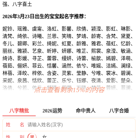
强、八字喜土
2026年3月23日出生的宝宝起名字推荐：
妮铃、瑶雅、虞甯、洛虹、影馨、欣倩、颍滢、影虹、琳影、
清梵、绮依、诗曦、兰恩、笑晴、梦靖、龄寄、含梵、黛夏、
冬儿、碧卿、彩兰、绮妮、虹夏、龄雅、雅君、蓓虹、忆龄、
丽丝、雅颍、艺泉、昕婷、妍娜、唯芷、熙裳、泉滢、敏涵、
绮诗、影媛、寻芷、蕾蓉、缦妍、诗蕾、榆歆、嫣碧、泽萌、
蓓茹、俪妍、菲云、恬馨、涵然、依兮、唯媱、洁嫣、澜绿、
林蓓、泽皎、梓依、含姿、灵紫、莹静、兮唯、裳冰、碧澜、
采妮、泉茜、恬欣、蕾芷、乐兮、钰娜、夜清、爱影、楚朵、
洛倩、兮若、依云、舒颍、俪卿、万晓、梦芷、蓉妍、菲澜、
点击查看剩余15%的内容
诗依、滢曦、兮嫣、若裳、菱娇、云甜、娣萌、珍影、秋姗、
熙希、依若、安兮、兮如、冉影、卿楚、婧霄、梵影、颖旋、
姿灵、伊莉、薇泉、兰云、璇问、兰林、洛沛、姿澜、姗唯、
八字精批
2026运势
命中贵人
八字合婚
映清、怀华、熙玥、瑶紫、蓉新、洛欣、碧叶、波妤、卿晓、
菲淼、芙璇、虹云、甜汐、梦蓓、睿虹、蕾沐、琦兔、莹宁、
姓 名
恬曦、冰姝、采思、瑶晓、白秋、影若、影甜、卿紫、悠娅、
性 别
男
女