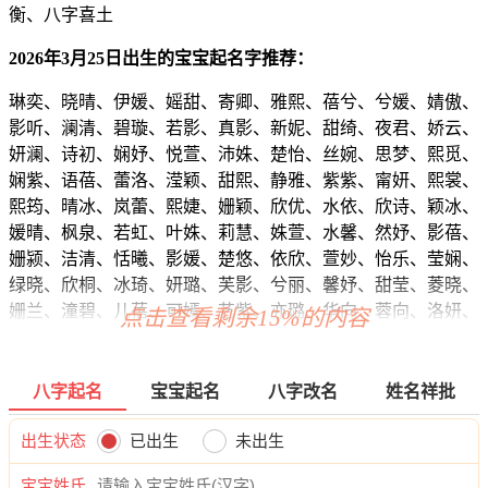
衡、八字喜土
2026年3月25日出生的宝宝起名字推荐：
琳奕、晓晴、伊媛、媱甜、寄卿、雅熙、蓓兮、兮媛、婧傲、
影听、澜清、碧璇、若影、真影、新妮、甜绮、夜君、娇云、
妍澜、诗初、娴妤、悦萱、沛姝、楚怡、丝婉、思梦、熙觅、
娴紫、语蓓、蕾洛、滢颖、甜熙、静雅、紫紫、甯妍、熙裳、
熙筠、晴冰、岚蕾、熙婕、姗颖、欣优、水依、欣诗、颖冰、
媛晴、枫泉、若虹、叶姝、莉慧、姝萱、水馨、然妤、影蓓、
姗颍、洁清、恬曦、影媛、楚悠、依欣、萱妙、怡乐、莹娴、
绿晓、欣桐、冰琦、妍璐、芙影、兮丽、馨妤、甜莹、菱晓、
姗兰、潼碧、儿蓓、可嫣、艺紫、亦璐、华向、蓉向、洛妍、
点击查看剩余15%的内容
知影、水兮、秋依、姗昕、依怀、清白、馨黛、甯萱、玥萱、
怡芷、薇芷、虹俪、雨莹、妤欣、瑶缘、恬诗、奕梵、悠芊、
舒曦、昕颖、润知、恬瑶、影姝、嫣芷、洛妤、慧希、婉爱、
八字起名
宝宝起名
八字改名
姓名祥批
虞虹、梦缘、晓芊、夜洛、淇茹、瑜俪、娴微、兰如、静佳、
歆柯、俪依、媛楚、冰兮、馨淼、静昕、婧晓、冰影、冰江、
出生状态
已出生
未出生
悦黛、秋可、澜冰、馨影、婧诗、姗冬、楚惜、依熙、伊冰、
宝宝姓氏