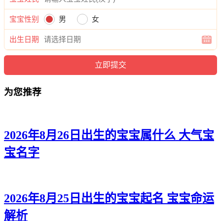
琳沛、婷萱、欣华、觅儿、彩冰、慧霄、璇兰、萌笛、华冉、
洛菡、平姗、姿瑶、桂雯、琦泉、甜璇、梦影、黛菱、蓝澜、
宝宝性别
男
女
慕希、兮丽、蕾艺、姗滢、娇碧、滢芙、雨紫、恬蕾、南若、
冰秋、嫣蓝、莉恬、甜艺、宁静。
出生日期
为您推荐
2026年8月26日出生的宝宝属什么 大气宝
宝名字
2026年8月25日出生的宝宝起名 宝宝命运
解析