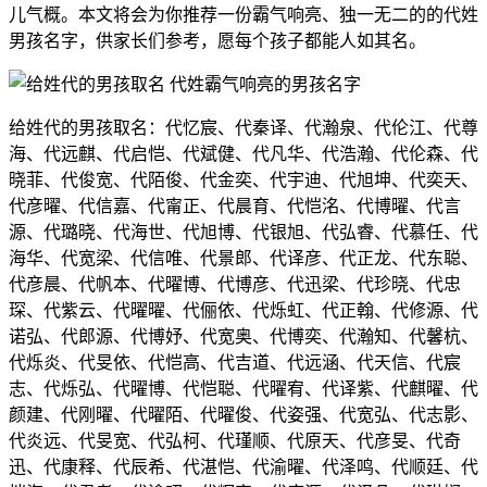
儿气概。本文将会为你推荐一份霸气响亮、独一无二的的代姓
男孩名字，供家长们参考，愿每个孩子都能人如其名。
给姓代的男孩取名：代忆宸、代秦译、代瀚泉、代伦江、代尊
海、代远麒、代启恺、代斌健、代凡华、代浩瀚、代伦森、代
晓菲、代俊宽、代陌俊、代金奕、代宇迪、代旭坤、代奕天、
代彦曜、代信嘉、代甯正、代晨育、代恺洺、代博曜、代言
源、代璐晓、代海世、代旭博、代银旭、代弘睿、代慕任、代
海华、代宽梁、代信唯、代景郎、代译彦、代正龙、代东聪、
代彦晨、代帆本、代曜博、代博彦、代迅梁、代珍晓、代忠
琛、代紫云、代曜曜、代俪依、代烁虹、代正翰、代修源、代
诺弘、代郎源、代博妤、代宽奥、代博奕、代瀚知、代馨杭、
代烁炎、代旻依、代恺高、代吉道、代远涵、代天信、代宸
志、代烁弘、代曜博、代恺聪、代曜宥、代译紫、代麒曜、代
颜建、代刚曜、代曜陌、代曜俊、代姿强、代宽弘、代志影、
代炎远、代旻宽、代弘柯、代瑾顺、代原天、代彦旻、代奇
迅、代康释、代辰希、代湛恺、代渝曜、代泽鸣、代顺廷、代