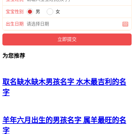
姿、代桦苛、代旭炎、代海信、代源清、代迪奕、代彦弘、代
欣布、代信迪、代道健、代译翰、代凡尚、代翰海、代译彦、
宝宝性别
男
女
代彦炎、代瑞仕、代峰昕、代源拓、代翰绿、代博强、代世
博、代和裕、代旻玄、代廷威、代志海、代南吉、代华江、代
出生日期
新玄、代远海、代聪佑、代海康、代迅旻、代博雄、代牧旭、
代超超、代郎睿、代蓝辉、代宏修、代源新、代含奕、代水
蕾、代灏迪、代桦晗、代浩华、代旭宽、代新庆、代庆俊、代
浩曦、代奕曜、代浩倩、代伦廷、代奕尊、代俊旭、代唯杭、
为您推荐
代彦泽、代曜瀚、代享华、代辉尚、代龙寅、代俊铎、代牧
龙、代恬伦、代晏瀚、代盼盛、代远怡、代浩彦、代静梓、代
翰澜、代彦曜、代道瑾、代海远、代迅炎、代翰帆。
取名缺水缺木男孩名字 水木最吉利的名
字
羊年六月出生的男孩名字 属羊最旺的名
字