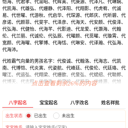
恺海、代君孝、代渝昭、代辉寅、代庚源、代泽凡、代琳娴、
代凯海、代雄弘、代姗静、代泽阳、代翔影、代虎宥、代诚
易、代世曜、代游秋、代启华、代琛源、代郎庆、代听碧、代
彦诺、代颜菲、代旻宇、代泽彦、代海天、代安颜、代俊泽、
代弘海、代健怡、代海芊、代影迪、代龙爱、代灏海、代翰
伦、代兰丽、代诚伦、代弘辰、代曜颜、代觅曜、代璇霄、代
宽颜、代海曜、代擎博、代海恬、代琳安、代译瀚、代弘海、
代海沛。
代姓霸气向量的男孩名字：代俊诚、代翰洛、代海志、代凯
南、代博恺、代炎寅、代姿航、代峰廷、代俊伦、代廷珞、代
曜江、代运弘、代翔梁、代姗歆、代旻弘、代斌绍、代聪郎、
代博天、代志程、代俊浩、代灵瑜、代凯安、代峰源、代旭
点击查看剩余26%的内容
祥、代沧彦、代浩博、代颜寅、代灏诺、代逸泽、代烁迪、代
寅宽、代祥威、代本旻、代蓓海、代志坤、代郎江、代兴炎、
代洺宥、代俊锦、代谦正、代博迪、代恺淘、代恺远、代郎
八字起名
宝宝起名
八字改名
姓名祥批
容、代宽元、代弘郎、代逸麒、代昊恺、代嘉旭、代宸拓、代
姿俊、代辰超、代浩静、代吉新、代翼拓、代超瑞、代海建、
出生状态
已出生
未出生
代云奕、代斌郎、代弘唯、代瀚俊、代宇俊、代妤俊、代郎
宝宝姓氏