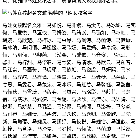
意、优雅的马姓女孩名字，愿能帮助大家找到好名字。
马姓女孩起名文雅：马如悦、马雅紫、马雯冉、马冰妍、马梵
傲、马爱悦、马蓝依、马妍姿、马绮紫、马璇如、马冰映、马
瑶婉、马欣楚、马梓冰、马朵缘、马澜诗、马菡诗、马筱璇、
马冰晴、马问俪、马媛媛、马欣嫣、马爱嫣、马卓绿、马彩
俪、马玥俪、马卿菡、马滢奕、马馨依、马音姿、马冰虹、马
馨雅、马梓甜、马华影、马兮姿、马晴冰、马欣云、马菡音、
马江甯、马菡馨、马虞颖、马依虹、马姿虞、马妍熙、马水
澜、马梓甜、马梓潼、马晓蕾、马云兰、马缘薇、马蓓雨、马
兮恩、马雯君、马兔泉、马冰乐、马虹兮、马馨钰、马馥茜、
马俪秋、马霄琦、马馥奕、马岚甯、马珞影、马龄菲、马楚
蓓、马晓珍、马媱婕、马兮妮、马蓉欣、马滢亦、马语诗、马
悦卿、马娇楚、马璐滢、马影俪、马瑜俪、马影梓、马兮淼、
马可宛、马姗倩、马碧沛、马含珠、马蓉卿、马蕾欣、马梵
新、马曦蓓、马婉灵、马卿妤、马筱悦、马婉怡、马滢歆、马
虹梓、马含洛、马泽夏、马梦悦、马俪歆、马萌璇、马恬然、
马恬璐、马滢莹、马绮蓓、马馨琼、马欣颍、马希紫、马丝