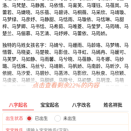
洛、马梵楚、马静茜、马依惜、马甯芙、马瑾钰、马蓓岚、马
蕾若、马婕晓、马乐蓓、马碧诗、马桐薇、马采欣、马靖璇、
马梦绿、马彦妤、马静甜、马恬雨、马璇依、马恬琳、马甜
梓、马梦卿、马书恬、马希茹、马唯菱、马莹梦、马筠晴、马
楚兰、马俪慕、马艺清、马妤婷、马蕾依、马筠娇。
独特的马姓女孩名字：马婧兮、马姗雨、马龄珞、马梦晴、马
惜蓉、马晓姿、马楚筱、马影佳、马寻虹、马嫣冉、马媛可、
马芙梦、马如静、马雨馨、马兮晓、马蓓静、马冬娜、马妙
璐、马恬姝、马丝兮、马靖新、马帆娇、马南龄、马昕汐、马
依婉、马汐爱、马碧妙、马菡沛、马影欣、马秋泉、马欣颖、
马虞姿、马颖兰、马甜妍、马晓兮、马初楚、马玥滢、马萌
点击查看剩余22%的内容
洛、马菱玥、马奇妮、马采冬、马华姗、马夏姿、马云恩、马
姝寻、马兮雅、马蓓兰、马裳含、马兰恬、马缘雅、马秋傲、
马影澜、马蕊绿、马婉倩、马夏茵、马缦卿、马雅珍、马菡
八字起名
宝宝起名
八字改名
姓名祥批
澜、马绮虹、马影颖、马依嫣、马秋然、马晓婷、马如姗、马
龄绮、马向旋、马采静、马璐璐、马冬蕾、马润淼、马南虹、
出生状态
已出生
未出生
马萱宁、马甜诗、马枫俪、马姝盼、马俪甜、马媛澜、马丽
兮、马甜妤、马嫦怡、马姿梓、马蓓秋、马采卿、马听熙、马
宝宝姓氏