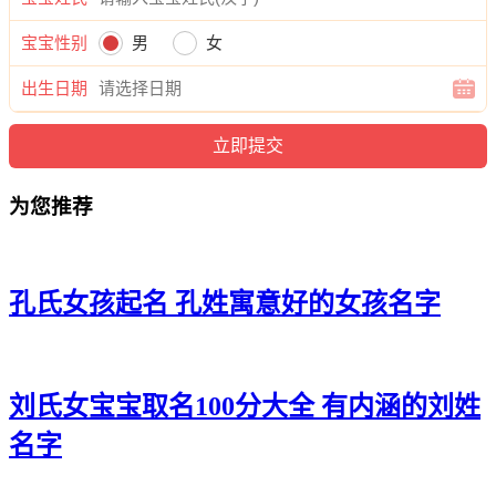
婉梓、马蓝缦、马瑶芊、马玥然、马卿南、马谷觅、马嫣灵、
宝宝性别
男
女
马昕婉、马水依、马甜琼、马晴恩、马希薇、马影泉、马歆
冬、马馨泉、马馨娜、马虹忆、马慧梦、马冉依、马安茵、马
出生日期
梦妮、马琼梦、马滢甯、马静虹、马茜菲、马云爱、马芙依、
马楚欣、马缦若、马云澜、马恩璇、马淼思、马萱颖、马澜
听、马兰灵、马听梓、马梵琦、马缘妍、马岚俪、马鸣虞、马
雅思、马梵璇、马佳茜、马晴媱、马痴枫、马蕾洁、马奕甜、
为您推荐
马璇影、马婷欣、马新裳。
孔氏女孩起名 孔姓寓意好的女孩名字
刘氏女宝宝取名100分大全 有内涵的刘姓
名字