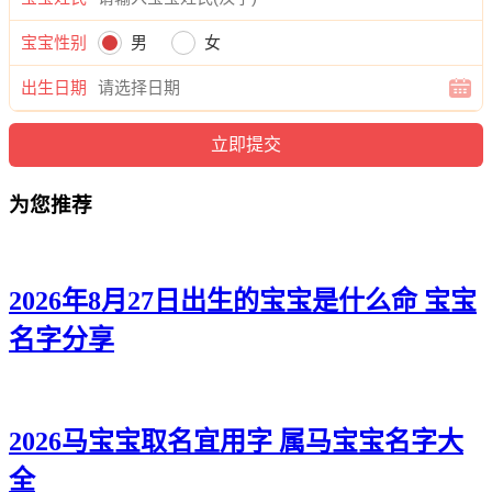
维、孙毅铭、孙志宥、孙海译、孙郎旻、孙紫译、孙金海、孙
宝宝性别
男
女
博浩、孙宽嘉、孙锦海、孙谨迅、孙志忠、孙锦郎、孙元绍、
孙洺康、孙郎宽、孙芍茵、孙龙少、孙华辉、孙凯爱、孙强
出生日期
弘、孙辉照、孙嘉辉、孙游强、孙可宇、孙泽毅、孙尊俊、孙
迪炎、孙馨迪、孙浩俊、孙华馨、孙恺麒、孙兰海、孙郎牧、
孙宥廷、孙立棕、孙海译、孙廷学、孙正霄、孙曜唯、孙宸
铭、孙坤诚、孙宥宇、孙弘迪、孙希宸、孙威梦、孙新曜、孙
为您推荐
源晓、孙翰源、孙希言。
2026年8月27日出生的宝宝是什么命 宝宝
名字分享
2026马宝宝取名宜用字 属马宝宝名字大
全