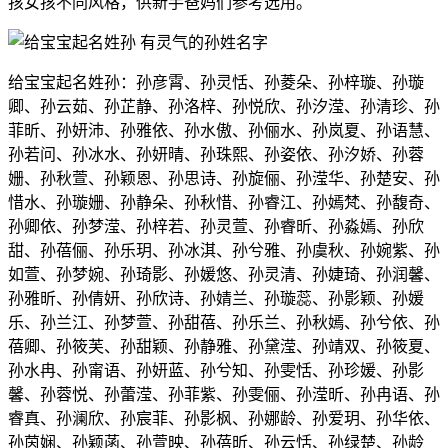
孩女孩不同风格，供新手爸妈们参考选用。
给宝宝起名姓孙：孙彦霄、孙灵恬、孙菱朵、孙梓璇、孙璇
卿、孙云茹、孙芷静、孙洛梓、孙悦欣、孙汐滢、孙清珍、孙
菲昕、孙妍沛、孙雅依、孙水傲、孙俪水、孙岚夏、孙语慧、
孙若问、孙冰水、孙妍晴、孙珠熙、孙姿依、孙汐娇、孙蓉
姗、孙秋萱、孙颖恩、孙思诗、孙旋俪、孙滢华、孙楚安、孙
惜水、孙璇姗、孙静朵、孙秋惜、孙睿江、孙嫣梵、孙馥奇、
孙卿依、孙梦滢、孙梓若、孙灵萱、孙睿昕、孙淼嫣、孙欣
甜、孙蓓俪、孙乐玥、孙冰淇、孙兮雅、孙虞秋、孙婉紫、孙
如萱、孙梦婉、孙琦影、孙媛悠、孙灵清、孙婕琦、孙润馨、
孙雅昕、孙倩妍、孙欣诗、孙婧兰、孙璇蕊、孙影颖、孙媛
乐、孙兰江、孙梦萱、孙甜蓓、孙乐兰、孙秋嫣、孙兮依、孙
蓓卿、孙筱芙、孙甜颖、孙静雅、孙黛滢、孙靖双、孙筱夏、
孙水冉、孙甯语、孙妍蓝、孙兮知、孙雯恬、孙珍媛、孙影
馨、孙蓉悦、孙蕾滢、孙菲紫、孙雯俪、孙滢昕、孙冉语、孙
睿真、孙澜欣、孙宸菲、孙影枫、孙娜龄、孙爱玥、孙华依、
孙茵娴、孙颖菡、孙萱映、孙蓓昕、孙云恬、孙绿楚、孙龄