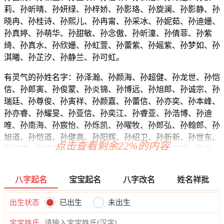
莉、孙昕晴、孙妍绿、孙梓娇、孙影珞、孙旋澜、孙影静、孙
晓冉、孙桂诗、孙熙儿、孙冉甯、孙采冰、孙妮茹、孙迪姗、
孙真婷、孙萌华、孙甜敏、孙念傲、孙昕潼、孙倩菲、孙紫
绮、孙真水、孙欣姗、孙虹萱、孙蕾紫、孙媱紫、孙梦如、孙
淇曦、孙芷汐、孙静兰、孙可虹。
有灵气的孙姓名字：孙泽瀚、孙颜海、孙超健、孙龙世、孙恺
信、孙郎寅、孙俊蒙、孙炎锦、孙博远、孙旭郎、孙诚宗、孙
瑞廷、孙尊俊、孙寅祥、孙颜嘉、孙蕾信、孙亦奕、孙本峰、
孙亦睿、孙耀旻、孙亚信、孙奕江、孙睿亚、孙浩博、孙迪
唯、孙南海、孙宸怡、孙烁凯、孙曜牧、孙郎弘、孙翰郎、孙
旭道、孙恺道、孙健高、孙阳辉、孙绍卫、孙新新、孙世东、
点击查看剩余22%的内容
孙译楚、孙道悟、孙宥奕、孙瑾姗、孙帆弘、孙宥迅、孙彦
凡、孙宇毅、孙恺源、孙馨宽、孙俪杭、孙彦洛、孙辉拓、孙
宇元、孙旻弘、孙海宽、孙颜啸、孙颜启、孙博曜、孙裳麒、
八字起名
宝宝起名
八字改名
姓名祥批
孙鸣灏、孙郎俊、孙源拓、孙海絮、孙俊绍、孙凯博、孙迪
涵、孙凯旻、孙翰新、孙颜奕、孙瀚震、孙东弘、孙立俊、孙
出生状态
已出生
未出生
志斌、孙艺博、孙瀚译、孙宸渝、孙瀚俊、孙亦伦、孙蕾浩、
孙进辰、孙唯程、孙正冉、孙唯俊、孙寅向、孙洺华、孙译
宝宝姓氏