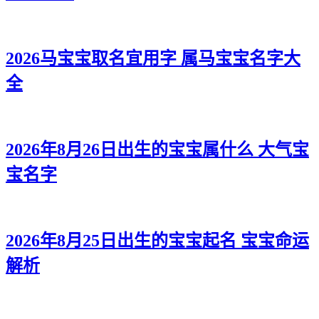
2026马宝宝取名宜用字 属马宝宝名字大
全
2026年8月26日出生的宝宝属什么 大气宝
宝名字
2026年8月25日出生的宝宝起名 宝宝命运
解析