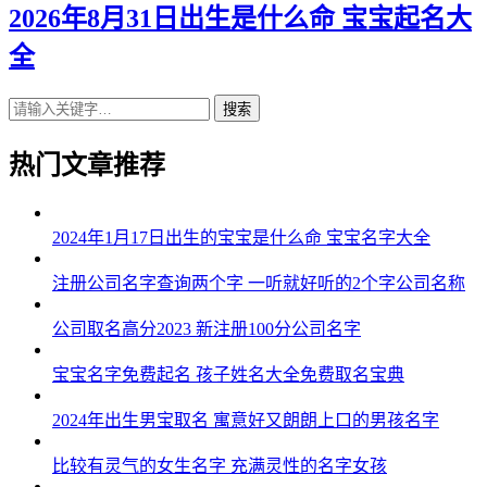
2026年8月31日出生是什么命 宝宝起名大
全
搜索
热门文章推荐
2024年1月17日出生的宝宝是什么命 宝宝名字大全
注册公司名字查询两个字 一听就好听的2个字公司名称
公司取名高分2023 新注册100分公司名字
宝宝名字免费起名 孩子姓名大全免费取名宝典
2024年出生男宝取名 寓意好又朗朗上口的男孩名字
比较有灵气的女生名字 充满灵性的名字女孩