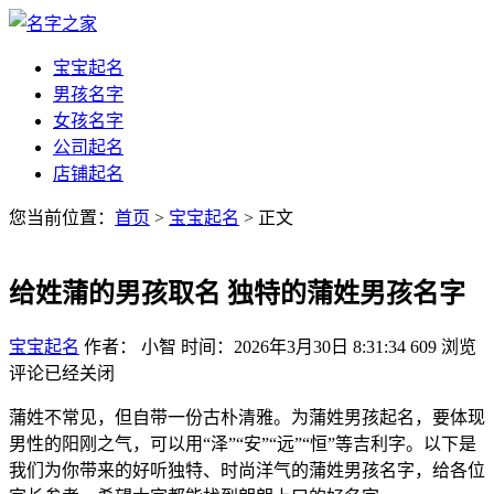
宝宝起名
男孩名字
女孩名字
公司起名
店铺起名
您当前位置：
首页
>
宝宝起名
> 正文
给姓蒲的男孩取名 独特的蒲姓男孩名字
宝宝起名
作者： 小智
时间：2026年3月30日 8:31:34
609
浏览
评论已经关闭
蒲姓不常见，但自带一份古朴清雅。为蒲姓男孩起名，要体现
男性的阳刚之气，可以用“泽”“安”“远”“恒”等吉利字。以下是
我们为你带来的好听独特、时尚洋气的蒲姓男孩名字，给各位