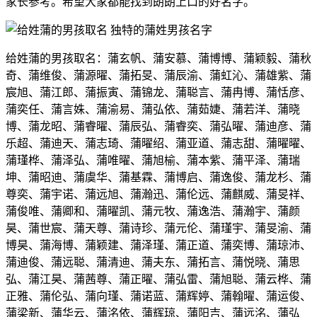
家长参考。希望大家都能找到朗朗上口的好名字。
给姓蒲的男孩取名：蒲玄帆、蒲安慕、蒲博博、蒲颖毅、蒲秋
奇、蒲维俊、蒲源曜、蒲拓旻、蒲辰渝、蒲虹沁、蒲雄紫、蒲
宸旭、蒲江郎、蒲振寅、蒲锦龙、蒲聪言、蒲冉博、蒲恬彦、
蒲奕任、蒲言姝、蒲渝易、蒲弘依、蒲茹婕、蒲若洋、蒲晓
博、蒲龙昭、蒲睿曜、蒲辰弘、蒲睿奕、蒲弘曜、蒲迪彦、蒲
乐超、蒲迪天、蒲志琦、蒲曜绍、蒲亚道、蒲志甜、蒲曜曜、
蒲瑾桦、蒲泽弘、蒲唯曜、蒲旭榆、蒲本紫、蒲平泽、蒲瑞
坤、蒲昭迪、蒲虞华、蒲基霖、蒲博启、蒲逸俊、蒲龙杉、蒲
尊奕、蒲宇诺、蒲远旭、蒲瀚迅、蒲伦远、蒲麒威、蒲旻祥、
蒲俊唯、蒲卿和、蒲曜凯、蒲元牧、蒲逸浩、蒲瀚宇、蒲颜
昊、蒲世宸、蒲天尊、蒲诗珍、蒲元伦、蒲瑾宇、蒲旻渝、蒲
博昊、蒲海博、蒲颖建、蒲泽瑾、蒲正道、蒲奕博、蒲琼沛、
蒲迪俊、蒲远聪、蒲清迪、蒲夫东、蒲拓言、蒲悦晓、蒲思
弘、蒲江昊、蒲茜尊、蒲正曜、蒲弘雷、蒲旭聪、蒲云桦、蒲
正雅、蒲伦弘、蒲向瑾、蒲诺蓝、蒲辉婷、蒲翰曜、蒲运俊、
蒲梁新、蒲华云、蒲洺依、蒲辉琼、蒲阳吉、蒲远洺、蒲弘