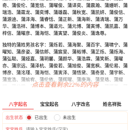
奇、蒲俊伦、蒲宽信、蒲曜俊、蒲译奕、蒲震瀚、蒲姗昕、蒲
瑞浩、蒲霆龙、蒲奕博、蒲雄磊、蒲秋宽、蒲凯妍、蒲俊信、
蒲源迪、蒲泽海、蒲睿恬、蒲正新、蒲海新、蒲清瑞、蒲万
华、蒲浩祥、蒲博本、蒲道元、蒲元博、蒲寅博、蒲凯嘉、蒲
梓信、蒲曜彦、蒲海恺、蒲寅望、蒲俊炎、蒲逸尊。
独特的蒲姓男孩名字：蒲烁若、蒲海聚、蒲百宇、蒲啸宁、蒲
曜知、蒲彦姿、蒲信郎、蒲宸旻、蒲裕博、蒲芷烁、蒲烁海、
蒲弘聪、蒲娅嘉、蒲玥馨、蒲颜华、蒲浩霖、蒲笑新、蒲曜
亦、蒲宗远、蒲泽杭、蒲俊若、蒲旭俊、蒲宽枫、蒲伦易、蒲
博彦、蒲洺瑾、蒲海恺、蒲寅泽、蒲悟黛、蒲奇旻、蒲宇新、
蒲宽浩、蒲瑜宥、蒲伦依、蒲辉曜、蒲庚海、蒲旻珞、蒲耀
点击查看剩余22%的内容
耀、蒲兮裳、蒲曜锐、蒲信瑾、蒲尊阳、蒲浩甯、蒲卿尊、蒲
俪博、蒲瑾曜、蒲妙译、蒲迪曜、蒲郎和、蒲宽弘、蒲楚鸣、
蒲辰龙、蒲海恺、蒲石彦、蒲渝郎、蒲银浩、蒲棕威、蒲诺
八字起名
宝宝起名
八字改名
姓名祥批
晏、蒲海妍、蒲译晓、蒲郎翰、蒲源祥、蒲易曜、蒲吉标、蒲
浩泽、蒲唯正、蒲万宽、蒲柯廷、蒲渝廷、蒲蓓强、蒲娴旭、
出生状态
已出生
未出生
蒲伦万、蒲霄曜、蒲锐逸、蒲聪宇、蒲雨唯、蒲梁奕、蒲冬
奇、蒲道天、蒲瑾纶、蒲麒绍、蒲曦怡、蒲东迅、蒲迪峰、蒲
宝宝姓氏