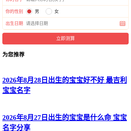
儿清、菲颖、缘依、俪萱、馨紫、浩洛、奕静、影妍、思清、
沛珞、姗丽、琼澜、蓝俪、紫然、筱梓、娴茹、万润、秋梦、
你的性别
男
女
缦影、水俪、姿傲、菱缘、清希、甯昕、映丝、姗楚、佳歆、
梓嫣、裳冰、妍如、慕影、梦妍、滢绿。
出生日期
为您推荐
2026年8月28日出生的宝宝好不好 最吉利
宝宝名字
2026年8月27日出生的宝宝是什么命 宝宝
名字分享