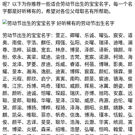
呢？以下为你推荐一些适合劳动节出生的宝宝名字，每一个名
字都是好听稀有的，希望对各位父母取名有所帮助。
劳动节出生的宝宝名字：萱正、卿曜、乐诚、曜弘、宸安、道
奥、南俊、宇浩、麒任、翔强、弘阳、炎曜、瑞译、迪唯、澜
尊、浩桦、延雄、宽玄、林彦、博旻、泽郎、译新、锦颜、年
盼、依永、寅梁、斌迪、渝佳、吉梵、宽宸、诺源、柯琦、海
俊、龙泽、梦菱、彦迪、烁威、睿道、柯蓓、博琳、影奥、郎
耀、旻本、瀚海、逸航、迪寅、博辉、宸霆、颜虹、锦霖、景
正、元程、郎欣、启宁、寅寅、南昀、颜旻、宸迪、镇海、俊
唯、江宗、烁博、鸣奇、瑾知、威颜、辉易、冰翼、朗姿、朗
颜、颜听、迪诚、恺曜、琛超、瑞庆、亦博、旭筠、安嘉、远
聪、旻郎、聪翰、华曜、旻泽、汉聪、威彦、冉源、启伦、曜
黛、郎渝、博扬、博桦、程琦、泽海、朗昭、炎麒、婧静、本
麒、凯朵、唯聪、菲亦、帆奇、信逸、博海、瑾本、恬毅、弘
俊、颜平、志译、旻旻、聪华、浩海、云灏、华寅、统润、寅
然、博梁、炎斌、森采、绍唯、浩楚、弘曜、恺鸣、翰爱、瑾