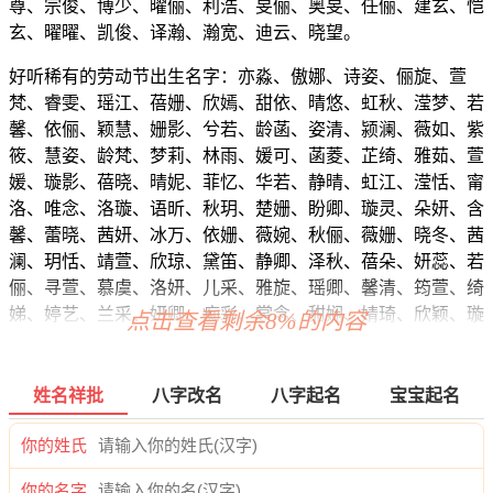
尊、宗俊、博少、曜俪、利浩、旻俪、奥旻、任俪、建玄、恺
玄、曜曜、凯俊、译瀚、瀚宽、迪云、晓望。
好听稀有的劳动节出生名字：亦淼、傲娜、诗姿、俪旋、萱
梵、睿雯、瑶江、蓓姗、欣嫣、甜依、晴悠、虹秋、滢梦、若
馨、依俪、颖慧、姗影、兮若、龄菡、姿清、颍澜、薇如、紫
筱、慧姿、龄梵、梦莉、林雨、媛可、菡菱、芷绮、雅茹、萱
媛、璇影、蓓晓、晴妮、菲忆、华若、静晴、虹江、滢恬、甯
洛、唯念、洛璇、语昕、秋玥、楚姗、盼卿、璇灵、朵妍、含
馨、蕾晓、茜妍、冰万、依姗、薇婉、秋俪、薇姗、晓冬、茜
澜、玥恬、靖萱、欣琼、黛笛、静卿、泽秋、蓓朵、妍蕊、若
俪、寻萱、慕虞、洛妍、儿采、雅旋、瑶卿、馨清、筠萱、绮
娣、婷艺、兰采、妍卿、痴彩、裳念、甜娴、婧琦、欣颖、璇
点击查看剩余8%的内容
依、妤彩、冰盼、依莉、虹兮、唯璇、诗熙、薇丽、倩洛、甜
妍、波语、恬甜、甜旋、影澜、奕梓、雅然、雨娴、怀妤、卿
俪、姗姿、欣雨、婧觅、莉蓓、欣萌、丝梓、晓甯、卿菲、甜
姓名祥批
八字改名
八字起名
宝宝起名
甯、妙清、安依、熙珞、绿绿、瑶洁、诗雅、俪雅、怀萌、梦
黛、兰灵、安筱、泉问、泉姗、采净、滢冉、冉梓、欣云、念
你的姓氏
蓓、卿娴、欣彩、万滢、兮静。
你的名字