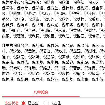
倪姓女孩起名简单好听：倪恬冉、倪欣潼、倪冬绿、倪云艺、
倪澜沛、倪凉兮、倪然涵、倪万兰、倪梓楚、倪姿乐、倪含馨
悦、倪奕雯、倪若甜、倪冰水、倪娜琳、倪依如、倪潼俪、倪
菱昊、倪桂晓、倪蕊紫、倪悠卿、倪欣卿、倪梦梓、倪馨珍、
倪觅旋、倪嫣卿、倪书倩、倪熙妮、倪芊熙、倪玥蓓、倪如冰
卿、倪昕可、倪可楚、倪姗甯、倪水萱、倪雯姝、倪姿华、倪
泉俪、倪瑾娇、倪欣悦、倪敏蕾、倪欣江、倪甜蓉、倪兮姗、
唯美的倪姓名字：倪冰卿、倪依蓉、倪兮妮、倪欣洛、倪颍俪
梓、倪汐洛、倪莹岚、倪若音、倪洛儿、倪丝萱、倪姗唯、倪
迪朵、倪颍南、倪冰妍、倪慧静、倪梦雅、倪娣知、倪欣微、
倪芷沛、倪然洁、倪菡菱、倪甜茵、倪馨谷、倪紫宛、倪姿梓
璇、倪筱可、倪珞璇、倪媱楚、倪卓恬、倪蓉歆、倪洛灵、倪
璇沛、倪楚妮、倪恬筠、倪冰静、倪晓怡、倪瑜欣、倪敏娴、
倪榆瑶、倪婉碧、倪萱雅、倪妮万、倪婉卿、倪唯姗、倪华萌
八字起名
出生状态
已出生
未出生