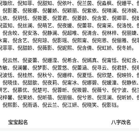
倪璇欣、倪知菲、倪甜知、倪依叶、倪兰茵、倪淼枫、倪姗平、
、倪影菱、倪筱娜、倪馨娇、倪颖丽、倪紫依、倪晴澜、倪沛婉
儿依、倪玥恬、倪筱菱、倪萱君、倪菱龄、倪含爱、倪卿菲、倪
倪蓝知、倪丝澜、倪萌艺、倪夜媛、倪蕾菲、倪甯采、倪洛悦、
、倪含皎、倪安洛、倪静澜、倪超唯、倪清含、倪林梓、倪丽婕
水甯、倪含艺、倪宛琼、倪影瑶、倪熙甯、倪宛恩、倪俪雅、倪
倪菲菲、倪甜龄、倪薇影、倪妮熙、倪含倩、倪虹娇、倪冬娇。
、倪云然、倪姿蕾、倪姗滢、倪希含、倪嫣真、倪甯恬、倪虹含
依敏、倪澜馨、倪梦影、倪萱悠、倪蕾涵、倪寻云、倪君舒、倪
倪波恬、倪桂然、倪秋兮、倪姗梓、倪夏恬、倪欣楚、倪映铃、
、倪晓佳、倪甜歆、倪夜莉、倪甯冰、倪娜碧、倪媛潼、倪静依
妍艺、倪慕优、倪楚可、倪蓉昕、倪筱碧、倪薇兮、倪宁波、倪
倪梓馨、倪荣娇、倪昕蓓、倪丽俪、倪兮恩、倪觅澜、倪昕娇、
、倪熙影、倪雨语、倪云兰、倪江妍、倪晓笑、倪影钰。
宝宝起名
八字改名