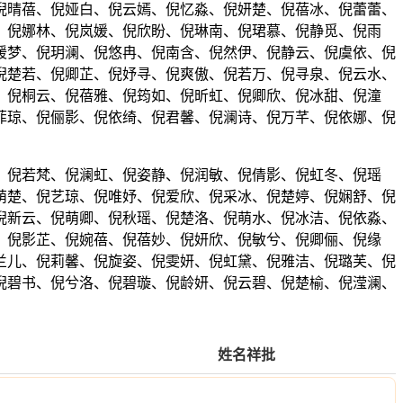
倪晴蓓、倪娅白、倪云嫣、倪忆淼、倪妍楚、倪蓓冰、倪蕾蕾、
、倪娜林、倪岚媛、倪欣盼、倪琳南、倪珺慕、倪静觅、倪雨
媛梦、倪玥澜、倪悠冉、倪南含、倪然伊、倪静云、倪虞依、倪
倪楚若、倪卿芷、倪妤寻、倪爽傲、倪若万、倪寻泉、倪云水、
、倪桐云、倪蓓雅、倪筠如、倪昕虹、倪卿欣、倪冰甜、倪潼
菲琼、倪俪影、倪依绮、倪君馨、倪澜诗、倪万芊、倪依娜、倪
、倪若梵、倪澜虹、倪姿静、倪润敏、倪倩影、倪虹冬、倪瑶
萌楚、倪艺琼、倪唯妤、倪爱欣、倪采冰、倪楚婷、倪娴舒、倪
倪新云、倪萌卿、倪秋瑶、倪楚洛、倪萌水、倪冰洁、倪依淼、
、倪影芷、倪婉蓓、倪蓓妙、倪妍欣、倪敏兮、倪卿俪、倪缘
兰儿、倪莉馨、倪旋姿、倪雯妍、倪虹黛、倪雅洁、倪璐芙、倪
倪碧书、倪兮洛、倪碧璇、倪龄妍、倪云碧、倪楚榆、倪滢澜、
姓名祥批