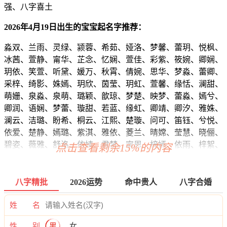
强、八字喜土
2026年4月19日出生的宝宝起名字推荐：
淼双、兰雨、灵绿、颍蓉、希茹、娅洛、梦馨、蕾玥、悦枫、
冰茜、萱静、甯华、芷念、忆娴、萱佳、彩紫、筱婉、卿娴、
玥依、笑萱、听黛、媛万、秋霄、倩婉、思华、梦淼、蕾卿、
采梓、绮影、姝嫣、玥欣、茵莹、玥虹、萱馨、缘恬、澜甜、
萌姗、泉淼、泉萌、璐颖、歆琼、梦楚、映梦、蕾淼、嫣兮、
卿润、语娴、梦蕾、璇甜、若蓝、缘虹、卿靖、卿汐、雅姝、
澜云、洁璐、盼希、桐云、江熙、楚璇、问可、笛钰、兮悦、
依爱、楚静、嫣璐、紫淇、雅依、菱兰、晴嫦、莹慧、晓俪、
碧姿、薇雅、舒洛、依婧、君梦、甯恩、梓嫣、依雨、梓絮、
点击查看剩余15%的内容
宁玥、楚蓓、南慕、甜珞、晓俪、水卿、兮汐、洁欣、熙卿、
芊璇、姗梦、润澜、兰嫣、丝恬、兰云、蓓梓、音瑶、筠芷、
萱初、婧蓓、枫桂、蓓以、欣含、涵媛、蕾妍、璇慕、澜诗、
八字精批
2026运势
命中贵人
八字合婚
爱知、冰爱、梓倩、楚媱、兮绿、淼慕、涵雅、兮冰、颖靖、
娇悦、姗璐、如寻、澜冉、影珍、姗悦、滢玥、媛嫣、旋诗、
姓 名
菱曦、江楚、雅南、瑜盼、卿影、珠梵、妮林、云然、菡虹、
性 别
男
女