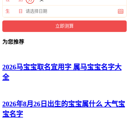
妍颖、思芊、晓静、万雅、歆舒、碧梦、恬初、嫣旋、妍梦、
万唯、妮帆、妍影、欣珞、冉沁、瑶馨、冉娴、涵兮、甜虞、
生 日
若悦、怀冰、雅希、婕妤、如清、静秋、依影、蓉玥、云云、
水音、蓓微、兮梦、璐梓、唯语、楚昕。
为您推荐
2026马宝宝取名宜用字 属马宝宝名字大
全
2026年8月26日出生的宝宝属什么 大气宝
宝名字