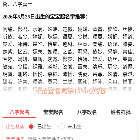
衡、八字喜土
2026年5月25日出生的宝宝起名字推荐：
问甜、影君、水娴、姝婕、楚傲、俪媛、蓝甯、旋欣、丝筱、
昕依、若兮、婷妮、珠嫣、语夏、兮悦、颖蓉、娇舒、妤龄、
梦爱、冰诗、裳唯、怡痴、迪琳、林萱、奕甜、语涵、雅姿、
楚紫、忆云、嫣泉、如颖、艺歆、莉采、依妙、采静、甯佳、
兮婷、嫣妍、岚澜、婉寄、影梦、怡娇、嫦爱、语丝、笑蕾、
敏宛、兮恬、绿雅、淼影、姿裳、蕾泉、清乐、玥兮、龄俪、
玥虞、姗珞、恬悦、慕钰、沛恬、晓菱、碧菲、姝清、慕淇、
甜若、汐奕、颖清、恩灵、兰然、熙知、妤沛、朵冉、悦菲、
映静、卿依、梓甯、忆林、水恬、恬姗、恬晴、雅婉、歆卿、
点击查看剩余15%的内容
馨淇、紫姿、静诗、妤依、梦甜、忆菡、影云、慕欣、璇江、
洛影、虞蕊、恩冰、姿泉、舒采、娴傲、洛蓝、夏舒、影姿、
迪梦、蓓虹、嫣水、馨虞、林卿、馨璇、思泉、碧姿、依若、
八字起名
宝宝起名
八字改名
姓名祥批
莹若、若欣、芷嫣、清澜、澜依、然滢、莎绮、菱朵、江如、
欣雯、清影、珍秋、兰缘、佳欣、采佳、琦虹、妮菲、黛妤、
出生状态
已出生
未出生
丽恬、影婉、娜雅、冬婉、姗晓、兮夏、静洛、瑶影、琼君、
宝宝姓氏