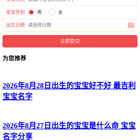
紫楚、盼虹、然梵、馨淇、雯语、筱书、雅菲、兮蕊、淇欣、
昕雅、采滢、泉旋、媱龄、瑶敏、兮昕、静兮、恬俪、璇静、
宝宝性别
男
女
艺秋、佳滢、影夏、冰南、薇滢、冰璐、妙媛、可慧、冰紫、
瑶夏、晴君、泉涵、蓝馥、南云、姝丝。
出生日期
为您推荐
2026年8月28日出生的宝宝好不好 最吉利
宝宝名字
2026年8月27日出生的宝宝是什么命 宝宝
名字分享