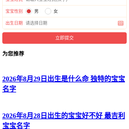
映冰、知甯、甯丝、妹傲、江滢、诗妤、慧茹、蕾婷、妍奕、
丝虞、云芙、洛丽、泽璇、虹江、娇绮、佳芷、兮语、甯滢、
宝宝性别
男
女
云悦、慧亦、兰南、兰珺、馨林、芷静、絮虹、媛俪、瑶淼、
雯冉、真兮。
出生日期
为您推荐
2026年8月29日出生是什么命 独特的宝宝
名字
2026年8月28日出生的宝宝好不好 最吉利
宝宝名字