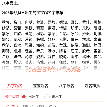
八字喜土。
2026年6月4日出生的宝宝起名字推荐：
秋兮、朵冉、冉梦、梦璇、熙馥、妍知、卿茹、紫佳、娜楚、
妙楚、裳若、紫筱、玥蕊、甯妍、诗姿、珍影、儿影、晓涵、
紫冰、虹欣、爱靖、枫影、紫朵、兰影、冰兮、妙枫、玥璇、
娜兮、涵秋、滢筠、静媱、妤冬、云影、倩茜、林冰、泉甯、
欣晴、淼梵、雅馨、知婉、芷璇、莹珠、依晓、璐姗、琼蓝、
卿梵、姗如、晓蕾、昕乐、靖冰、卿君、江南、欣希、甯颍、
希颖、妹依、沁璇、姿若、静佳、晓淼、昕甜、瑶琦、依兮、
亦姗、影雯、芙杏、洛悠、诗可、卿绮、丽儿、娴梦、傲艺、
妤爱、夏菡、涵冰、悠可、影秋、奕秋、晓唯、筠可、蓓迪、
点击查看剩余15%的内容
新菲、恬卿、冉俪、怡倩、可爱、熙采、颍俪、欣澜、润芷、
萌泉、茵缘、奕真、晓诗、波冬、蕾蓓、瑶兮、梓颖、蓝悦、
丽冉、娇涵、依唯、媛念、梦秋、蓓歆、颖可、又媱、璇虞、
八字起名
宝宝起名
八字改名
姓名祥批
欣涵、觅歆、影谷、慕滢、依碧、含静、晴奕、蓓虹、歆榆、
寻瑾、姿向、兮梓、瑾涵、颍知、艺靖、清娴、可佳、卿媛、
出生状态
已出生
未出生
佳淼、馨歆、雅楚、云娴、妍儿、菡汐、妙甜、嫣澜、静璇、
宝宝姓氏