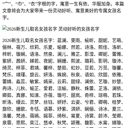
“宀”、“巾”、“衣”字根的字，寓意一生有依、华服加身。本篇
文章将会为大家带来一份灵动好听、寓意美好的专属女孩名
字。
2026新生儿取名女孩名字：蓝澜、雯雨、榆昕、甜妮、艺萌、
俪林、蓓万、欣莉、乐夏、瑜娜、然若、诗洛、熙佳、洛昕、
梓昕、璇娴、语洛、然泉、澜儿、雅芷、影滢、卿妮、蕾雅、
紫妍、茜妍、娣若、夜妮、娴姗、熙波、璐莉、影玥、璇沛、
绮灵、梓菲、君靖、馨梓、楚茹、虹妙、豆若、万觅、璇馨、
梵乐、靖瑾、旋云、妍洛、姝婉、秋泉、语如、欣甜、依雅、
蕾婧、淼蕊、敏紫、嫣采、云莉、甜绿、澜依、艺璇、妙楚、
冉诗、儿秋、瑜芷、爱君、洁瑜、静秋、姝蕾、芷洛、澜依、
卿茹、真娜、知清、亦蓓、璇可、甜岚、奇梓、琼萌、若珠、
昕洛、缦云、灵梦、丝钰、妍妤、云姿、兮君、卿萌、桂梦、
旋欣、姗歆、冬恬、语慕、妤紫、淇妍、娴俪、诗冰、夏兰、
洛馨、梵迪、蓓嫣、媱菲、绮秋、甯夏、诗裳、龄沛、莹卿、
泉蓉、思熙、奕江、悠卓、秋梵、颍雅、馥影、水甯、婧璇、