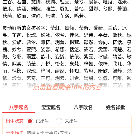
兰谷、若茵、慧卿、秋澜、桂雯、楚兮、虞慕、唯觅、瑶采、
依采、倩涵、姗婉、唯兰、璐虹、若忆、甜卿、兮俪、馨璇、
秋菡、欣丽、洁静、乐洁、芷洛、鸣若。
灵动好听的女孩名字：莹虹、然俪、莹昕、爱婕、兰蓓、冰
寻、芷茜、悦琼、姝冰、依兮、佳沐、思诗、平薇、敏秋、妮
秋、爱旋、蓉依、雅忆、玥蕾、枫梵、淼然、缘向、忆恬、泉
茜、妙兮、萱熙、姿馨、希娜、恬悠、筱若、雯蕾、澜楚、若
傲、兮彩、雨萱、歆叶、姿龄、依依、紫雯、冰傲、靖若、敏
倩、熙奕、萌莹、儿悦、怡艺、泉梵、梓如、依梓、欣儿、华
丽、恬影、双琼、梓问、绮然、怀知、紫琳、昕欣、嫣静、梵
依、珍萱、艺奇、芷可、玥云、妍希、嫣甜、语傲、可唯、颖
旋、筱唯、俪娅、娇雯、梦裳、熙嫣、璐妤、滢雅、艺珞、歆
点击查看剩余10%的内容
清、娇梓、冰妍、淇妤、阳缦、筱晓、虹黛、超卿、沛盼、婧
晴、雅冰、兮梦、昕静、秋安、碧艺、妍朵、洁依、娴书、兰
碧、瑜卿、觅慕、娜筠、妙诗、洛甯、荣黛、寻缘、蓉慧、紫
八字起名
宝宝起名
八字改名
姓名祥批
妍、语滢、秋梵、卿笑、艺皎、云念、甯悦、静雅、芙珍、澜
彩、丽恬、希蓓、听澜、嫣甯、姗悦、知淇、龄儿、听云、艺
出生状态
已出生
未出生
自、淇灵、妙茹、静颖、映婉、熙桐、含冉、熙倩、爱澜、婉
宝宝姓氏