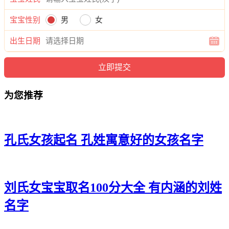
雨、媱虞、冰梓、婉菡、甯蓓。
宝宝性别
男
女
出生日期
为您推荐
孔氏女孩起名 孔姓寓意好的女孩名字
刘氏女宝宝取名100分大全 有内涵的刘姓
名字