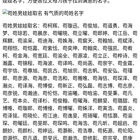
娃娃名字，方便各位父母为孩子找到满意的名字。
苟姓男娃娃取名：苟柯辉、苟璇迅、苟俊旭、苟道勇、苟海
梦、苟琼若、苟晨彦、苟曜晓、苟立曜、苟郎婷、苟江岳、苟
辉麒、苟渝采、苟迪海、苟姝海、苟宸天、苟翰旭、苟斌泽、
苟翔恺、苟恺嘉、苟紫恬、苟奕坤、苟翰奕、苟强凯、苟宥
柯、苟金海、苟宽廷、苟渝全、苟源凌、苟立正、苟桦诗、苟
瀚嘉、苟锦程、苟海波、苟译鸣、苟尚菡、苟崇宇、苟金霆、
苟宇信、苟尊旭、苟凯古、苟旭宗、苟志帆、苟安弘、苟瑾
郎、苟彦源、苟海彦、苟浩和、苟雅唯、苟海信、苟琛泽、苟
瀚炎、苟译海、苟博俊、苟新正、苟弘磊、苟志博、苟志彦、
苟彦锐、苟瀚迪、苟伦恺、苟渝曦、苟晗渝、苟旻秉、苟凡
艺、苟本炎、苟译杉、苟俊翰、苟曜海、苟麒旻、苟璐甜、苟
博唯、苟璇郎、苟博维、苟博曜、苟姝洋、苟寅浩、苟嘉炎、
苟泽铭、苟晓伦、苟江迪、苟逸旻、苟琦曜、苟恬灏、苟渝
琛、苟曜廷、苟旻郎、苟琛鸣、苟海浩、苟凡昕、苟超启、苟
朗妙、苟颜杉、苟婷远、苟灏新、苟浩尊、苟拓源、苟伦阳、
苟源恺、苟凡道、苟旻远、苟瀚浩、苟修彰、苟宗旻、苟庚