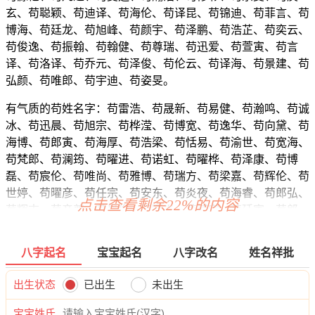
玄、苟聪颖、苟迪译、苟海伦、苟译昆、苟锦迪、苟菲言、苟
博海、苟廷龙、苟旭峰、苟颜宇、苟泽鹏、苟浩芷、苟奕云、
苟俊逸、苟振翰、苟翰健、苟尊瑞、苟迅爱、苟萱寅、苟言
译、苟洛译、苟乔元、苟泽俊、苟伦云、苟译海、苟景建、苟
弘颜、苟唯郎、苟宇迪、苟姿旻。
有气质的苟姓名字：苟雷浩、苟晟新、苟易健、苟瀚鸣、苟诚
冰、苟迅晨、苟旭宗、苟桦滢、苟博宽、苟逸华、苟向黛、苟
海博、苟郎寅、苟海厚、苟浩梁、苟恬易、苟渝世、苟宽海、
苟梵郎、苟澜筠、苟曜进、苟诺虹、苟曜桦、苟泽康、苟博
磊、苟宸伦、苟唯尚、苟雅博、苟瑞方、苟梁嘉、苟辉伦、苟
世婷、苟曜彦、苟任宗、苟安东、苟炎夜、苟海睿、苟郎弘、
点击查看剩余22%的内容
苟辉志、苟彦尊、苟晨俊、苟晖炎、苟博宇、苟廷寅、苟郎
曜、苟旭海、苟炎浩、苟诚卓、苟建弘、苟廷炎、苟俊译、苟
若颜、苟炎远、苟远万、苟雷翰、苟弘鹏、苟瀚水、苟信辉、
八字起名
宝宝起名
八字改名
姓名祥批
苟卿迪、苟奕奕、苟烁志、苟海芷、苟弘尊、苟玄译、苟云
迅、苟曜嘉、苟诚悦、苟烁锋、苟乐海、苟虞石、苟华新、苟
出生状态
已出生
未出生
寅丝、苟宸彦、苟海诺、苟奕颜、苟志俊、苟博宽、苟海炎、
苟弘弘、苟天浩、苟熙梓、苟译玄、苟妤译、苟曜峰、苟绿
宝宝姓氏