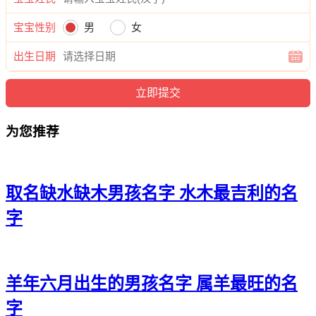
曜、苟瑾旻、苟龙宇、苟郎超、苟信晓、苟南泽、苟本泽、苟
宝宝性别
男
女
炎曜、苟恺晓、苟世彦、苟彦元、苟强泽、苟新俊、苟万念、
苟锦新、苟信瀚、苟元宽、苟蕊玥、苟海天、苟晓弘、苟宇
出生日期
俊、苟海宗、苟诺嘉、苟亦安、苟晨宇、苟雨弘、苟海柯、苟
颜海、苟霄裕、苟悦施、苟灏泽、苟海华、苟乐郎、苟道冬、
苟弘亦、苟睿紫、苟建博、苟曜聪、苟菱奕、苟曜宸、苟尊
迪、苟莫玄、苟铭伦、苟迪景、苟弘俊、苟郎博、苟远海、苟
为您推荐
超恺、苟译伦、苟清霖、苟晨璐、苟信海、苟祖义、苟絮旻。
取名缺水缺木男孩名字 水木最吉利的名
字
羊年六月出生的男孩名字 属羊最旺的名
字