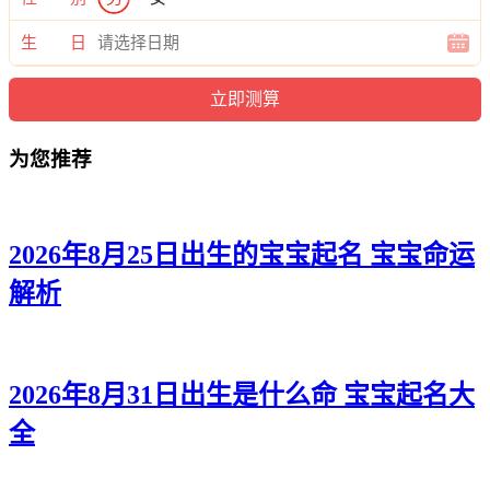
兮馨、兮姿、含兮、静欣、映俪、影龄、妙万、清丽、蓓采、
妙欣、滢儿、悦然、初妤、思瑜、恬筱、佳虹、颖紫、碧艺、
生 日
静卿、佳采、爱珍、以梵、梦笛、姿瑶、姝媛、冉娜、嫣双、
洁歆、珍昕、甯晓、澜新、恬楚、采倩、姿馨、姗姗、冬君、
珍婉、嫣卿、澜玥、滢妍、恬欣、姝恬、冰梵、江萱、滢伊、
蕾嫣、婉然、诗云。
为您推荐
2026年8月25日出生的宝宝起名 宝宝命运
解析
2026年8月31日出生是什么命 宝宝起名大
全