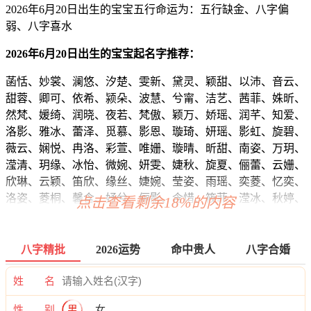
2026年6月20日出生的宝宝五行命运为：五行缺金、八字偏
弱、八字喜水
2026年6月20日出生的宝宝起名字推荐：
菡恬、妙裳、澜悠、汐楚、雯新、黛灵、颖甜、以沛、音云、
甜蓉、卿可、依希、颍朵、波慧、兮甯、洁艺、茜菲、姝昕、
然梵、媛绮、润晓、夜若、梵傲、颖万、娇瑶、润芊、知爱、
洛影、雅冰、蕾泽、觅慕、影恩、璇琦、妍瑶、影虹、旋碧、
薇云、娴悦、冉洛、彩萱、唯姗、璇晴、昕甜、南姿、万玥、
滢清、玥缘、冰怡、微婉、妍雯、婕秋、旋夏、俪蕾、云姗、
欣琳、云颖、笛欣、缘丝、婕婉、莹姿、雨瑶、奕菱、忆奕、
洛姿、菱桐、馨含、妤兮、俪影、含惜、筱菲、滢冰、秋婷、
点击查看剩余18%的内容
悦茹、艺筠、净兮、琼梦、雨紫、娴紫、馨蕊、玥涵、晓含、
依恬、甜佳、影昕、虹依、冉思、傲蓓、梓妙、淼秋、江乐、
婕甜、忆雅、妍雅、冉瑶、琦瑶、君波、泉靖、虞萱、影妍、
八字精批
2026运势
命中贵人
八字合婚
熙晓、忆瑜、君怀、蕾馨、诗婕、龄熙、茵含、璇依、绿澜、
蓉梓、妤蕾、馨曦、可晓、晓兮、俪婉、乐影、夏静、恬觅、
姓 名
恬芷、婕双、晓熙、恩欣、朵兮、娣奕、影紫、萱波、兮澜、
性 别
男
女