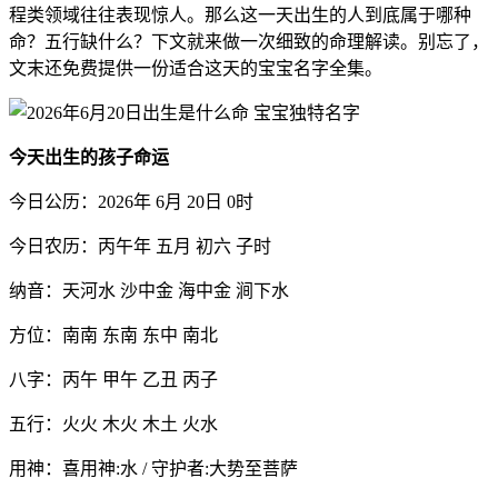
程类领域往往表现惊人。那么这一天出生的人到底属于哪种
命？五行缺什么？下文就来做一次细致的命理解读。别忘了，
文末还免费提供一份适合这天的宝宝名字全集。
今天出生的孩子命运
今日公历：2026年 6月 20日 0时
今日农历：丙午年 五月 初六 子时
纳音：天河水 沙中金 海中金 涧下水
方位：南南 东南 东中 南北
八字：丙午 甲午 乙丑 丙子
五行：火火 木火 木土 火水
用神：喜用神:水 / 守护者:大势至菩萨