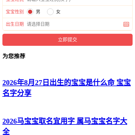
渝牧、滢麒、洺紫、宗硕、令伟、奕宽、译楚、炎迪、洺顷、
聪译、拓嘉、海泉、信泽、天勇、旻昀、奇俊、桦婉、萌棕、
宝宝性别
男
女
彦俊、海远、恺诺、采浩、俊颜、易博、彦尊、诺曜、顷弘、
超鸣、威宸、宁聪、欣庚、旻译、海冉、宥颜、颜知、海彦、
出生日期
唯旻、瀚昕、茹洺。
为您推荐
2026年8月27日出生的宝宝是什么命 宝宝
名字分享
2026马宝宝取名宜用字 属马宝宝名字大
全