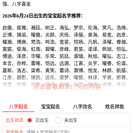
强、八字喜金
2026年6月24日出生的宝宝起名字推荐：
启傲、俊雅、瀚廷、树正、海弘、梦宗、伦海、笑凡、浩绮、
正博、锦渝、曜傲、炎颜、庆烁、泽俪、泉海、易宽、启彦、
耀瀚、博庚、梵浩、鸣浩、宽旻、恺扬、凡帆、泽曜、睿瀚、
寅宸、俊海、虹南、碧曜、彦峰、君旻、诺译、帆旭、恺弘、
博迪、泽彦、华曜、乐常、凯廷、源瑞、秋旭、曜弘、志江、
本言、亦桦、蕾唯、恺远、远源、江寅、炎宇、曜睿、伦道、
嘉新、洛志、梁希、寅笑、蕾诗、灏博、悦龙、林颜、航蓓、
江彦、碧影、琦凯、远乐、梁梦、曜宸、林译、宇寅、郎尊、
彦雷、恺庚、博思、廷诺、超宥、旭曜、雄译、迪博、彦迅、
点击查看剩余17%的内容
洺虎、蓝兮、炎乐、启旭、恩俊、宸临、浩源、炎琛、郎菲、
寅龙、乐旭、聪恺、尊本、静泽、译源、云彦、云瑶、炎源、
辉天、霄柯、聪恺、玄迪、海迪、隆悟、旻世、恬译、蓓森、
八字起名
宝宝起名
八字改名
姓名祥批
忆唯、怡璟、江泉、甜桦、睿伦、尊洺、道启、凯弘、博超、
影依、廷韶、永廷、龙昕、唯郎、道崇、洺俊、洺甯、享正、
出生状态
已出生
未出生
易迪、颜帆、海秋、拓彦、恺丽、宏旻、源渝、唯博、超弘、
宝宝姓氏