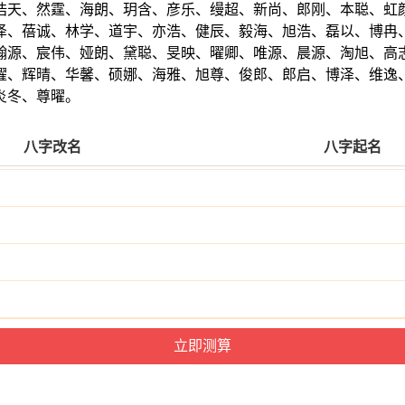
浩天、然霆、海朗、玥含、彦乐、缦超、新尚、郎刚、本聪、虹
泽、蓓诚、林学、道宇、亦浩、健辰、毅海、旭浩、磊以、博冉
翰源、宸伟、娅朗、黛聪、旻映、曜卿、唯源、晨源、淘旭、高
曜、辉晴、华馨、硕娜、海雅、旭尊、俊郎、郎启、博泽、维逸
炎冬、尊曜。
八字改名
八字起名