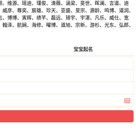
颜、维源、瑶迪、瑾俊、清薇、涵梁、旻世、晖澜、言道、迪
、威彦、尊奕、宸雄、珍天、亚盛、旻宗、源龄、鸣博、道润、
志、博博、寅辉、绩芊、磊远、琦宇、宇湛、凡乐、威仕、宽
、翰泽、航娴、海修、曜博、道旭、宗新、游杉、光东、弘郎、
宝宝起名