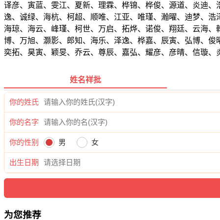
译彦、寅蓝、雯江、夏新、理霖、桦锦、桦俊、源道、炎迪、
逸、诚绿、海杭、柯超、顺唯、江亚、唯瑾、瀚曜、迪梦、浩
海琼、海云、峰瑾、柯世、万启、拓烨、诺俊、翔廷、云海、
博、万旭、灏影、郎知、海乐、泽逸、桦嘉、辰寅、弘博、俊
奕拓、昊寅、颖旻、乔云、尊辰、嘉弘、耀彦、彦晴、信璇、
姓名祥批
你的姓氏
你的名字
你的性别
男
女
出生日期
为您推荐