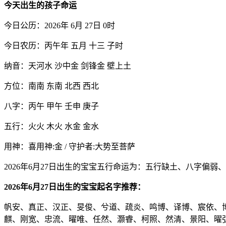
今天出生的孩子命运
今日公历：2026年 6月 27日 0时
今日农历：丙午年 五月 十三 子时
纳音：天河水 沙中金 剑锋金 壁上土
方位：南南 东南 北西 西北
八字：丙午 甲午 壬申 庚子
五行：火火 木火 水金 金水
用神：喜用神:金 / 守护者:大势至菩萨
2026年6月27日出生的宝宝五行命运为：五行缺土、八字偏弱
2026年6月27日出生的宝宝起名字推荐：
帆安、真正、汉正、旻俊、兮道、疏炎、鸣博、译博、宸依、
麒、刚宽、忠流、曜唯、任然、灏睿、柯照、然清、景阳、曜