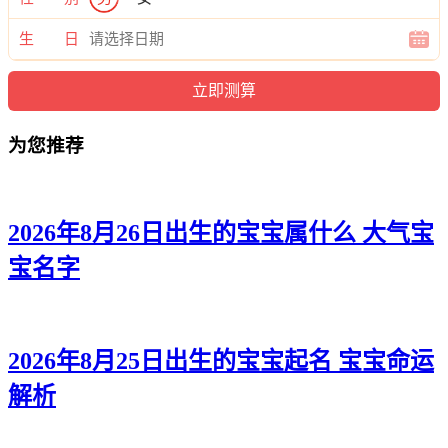
远旭、海海、奕西、锦悠、亦嫣、正冰、悟泉、炎瑞、翔语、
译百、彦泽、华易、高伦、清志、宸俊、灏鸣、璇宗、郎霆、
生 日
聪音、俊逸、迪蓝、建俊、树庚、海新、昕本、任弘、俊海、
坤恺、俊育、弘本、琦影、沁俊、博静、依远、弘嘉、宗翰、
安慕、茜博、辰琛、瑾华、烁俊、伟泉、宸瑞、弘希、渝博、
世石、诚恬、艺廷、弘郎、海庆、烁晴。
为您推荐
2026年8月26日出生的宝宝属什么 大气宝
宝名字
2026年8月25日出生的宝宝起名 宝宝命运
解析