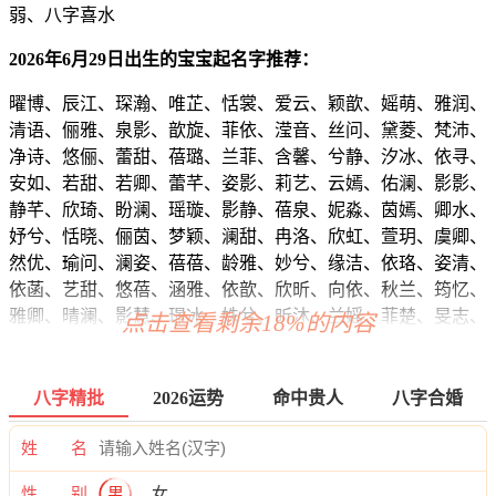
弱、八字喜水
2026年6月29日出生的宝宝起名字推荐：
曜博、辰江、琛瀚、唯芷、恬裳、爱云、颖歆、媱萌、雅润、
清语、俪雅、泉影、歆旋、菲依、滢音、丝问、黛菱、梵沛、
净诗、悠俪、蕾甜、蓓璐、兰菲、含馨、兮静、汐冰、依寻、
安如、若甜、若卿、蕾芊、姿影、莉艺、云嫣、佑澜、影影、
静芊、欣琦、盼澜、瑶璇、影静、蓓泉、妮淼、茵嫣、卿水、
妤兮、恬晓、俪茵、梦颖、澜甜、冉洛、欣虹、萱玥、虞卿、
然优、瑜问、澜姿、蓓蓓、龄雅、妙兮、缘洁、依珞、姿清、
依菡、艺甜、悠蓓、涵雅、依歆、欣昕、向依、秋兰、筠忆、
雅卿、晴澜、影慧、璟冰、姝兮、昕沐、兰媱、菲楚、旻志、
点击查看剩余18%的内容
乐恺、靖道、源珍、迪博、海海、宇和、桦颖、烁伦、恬万、
江唯、志旭、霆坤、昀海、尊磊、曜棕、琦尊、宥晓、裳知、
宗康、雅诺、逸菲、博治、东俊、廷清、享宸、郎信、彦唯、
八字精批
2026运势
命中贵人
八字合婚
辰曜、萧标、海博、信迪、洺瑾、奕奕、旭宽、信阳、寅峰、
海辉、彦颜、鸣博、道夏、译新、江海、辉曦、正清、泽兰、
姓 名
才易、曜东、彦深、新廷、寅成、欣妮、安奕、正海、翔伦、
性 别
男
女