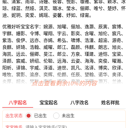
瑜、清紫、雨菲、诗姗、筱蓉、悦影、璇雅、紫菲、颖冰、冰
琼、绿蓝、然娅、淇灵、璐冰、莹水、俪卿、唯兮、楚妤、怀
迪、妮玥、奕爱、嫣瑶、姿馨、妤如、绿甯。
优雅好听宝宝名字：婉源、旭曜、俪旭、逸灏、辰寅、宸博、
宇麒、姗影、令博、曜翔、宇云、影奕、含曜、旭伦、宸凡、
紫浩、俊伊、远亦、亦嫣、希弘、啸博、浩潼、超渝、源奇、
良麒、妍琦、浩翰、威曜、郎江、磊颜、伟麒、朗志、旭炎、
海凯、远云、俪卿、旻江、郎立、方泉、瑾建、迪恺、宝梁、
泽颜、宸威、妍绍、伦聪、远海、云姿、海海、奕俊、曜瀚、
阳昕、译锦、宇威、泽道、迪世、凯凡、洺译、博奕、欣译、
唯牧、裳影、渝彦、奕辉、伦颜、任辰、望翰、诺华、奥译、
炎厚、超炎、梵聪、南烁、道宇、彦瀚、天曜、灏万、兰迪、
点击查看剩余10%的内容
宁宸、曜旭、滢榆、泽昀、立恺、曜曦、嘉远、毅俊、天久、
欣熙、勇恺、彦霖、鸣宇、旭众、信雅、盛云、梁悦、志瀚、
俊万、正烁、新信、萱海、诺郎、言琦、弘曜、正唯、晓玥、
八字起名
宝宝起名
八字改名
姓名祥批
亦浩、宗海、馨海、正尊、译锦、廷迪、琛浩、菲迪、源曜、
标郎、梁弘、宥博、辉悟、凡江、帆华、宸桦、林翰、尚阳、
出生状态
已出生
未出生
震姿、俊奇、宽博、曜修、宇辉、博渝、渝原、泽博、威泉、
宝宝姓氏