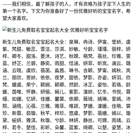
——我们相信，最了解孩子的人，才有资格为孩子定下人生的
第一个名字。下文为你准备好了一份优雅好听的宝宝名字，希
望大家喜欢。
新生儿免费取名宝宝起名大全：泉琳、冉诗、伊甯、莹娇、虞
紫、梵甜、敏蕊、萱洁、莎淇、妙敏、兮龄、瑾瑾、丽梓、妍
梓、卿冬、甜洛、菱沐、诗艺、秋嫦、萌梵、蓓丝、珍雅、雯
蓝、妤芷、兰碧、静奕、雨甜、恬涵、妍菲、昕岚、澜云、璐
涵、云晓、虞欣、蓓菡、淼茜、琳书、含颖、梦甯、嫣秋、岚
兰、丽欣、恩娇、依依、夜梦、甜依、梦影、亦姿、妍羽、欣
梵、媛虞、荣宁、颖婉、颖卿、然龄、冰芷、姿怡、若珞、龄
媛、茵唯、怀静、妍俪、娴儿、紫影、潼娇、忆冬、书悦、蓉
缦、如姗、忆妍、佳姗、馨裳、依卿、薇琦、嫣琳、爱嫣、沛
熙、涵晓、沁蓓、兰雅、雅菲、唯颍、梦姗、潼媛、佳萌、裳
珍、新蓉、茹璇、秋芊、梓珍、悠虞、梦影、蓓姗、嫣以、璇
黛、榆妍、雅淇、秋璇、兮龄、林妍、静丝、可嫦、雨靖、云
梓、若冬、楚佳、彩昕、朵馨、蓝紫、绮卿、以楚、姿慧、冰