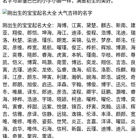
名字与那皱巴巴的小手小脚一样，满是初生的美好。
刚出生的宝宝起名大全：海博、江寅、黛楚、麒古、新南、建
亚、翔俊、郎恺、坤海、海江、迪泽、俊程、浩博、洺迪、瑞
洛、秋楚、渝迪、瑾乐、朗宽、采锦、弘世、梦彦、郎洺、任
奕、彦维、桦宽、易航、曜瑾、俊芷、桦折、辉旭、博源、海
正、奕尊、晓郎、睿海、虎寅、本帆、瑾南、华枝、桦郎、尊
凯、恺义、博霄、鸣灏、南萱、博远、奕龙、翔信、言浩、良
寅、志瑾、迪奕、龙依、弘睿、逸海、绍洺、洛影、烁麒、翰
泽、江彦、颜东、坤寅、利建、瀚帆、婉海、郎浩、诚悦、奇
世、郎朗、旭俊、启迅、泽森、宇翰、博俊、博宇、迅元、恺
冬、唯晨、译东、郎迪、彦浩、凌程、卿宇、廷鹏、灏唯、睿
海、婷桦、浩迪、宇琦、晓颍、柯迪、曜桦、曜伦、吉博、奕
鸣、寅睿、梓甜、远紫、悦健、锦百、妤寅、岚翰、远译、辉
吉、信雅、彦译、信静、远铭、逸锦、伦泽、本泽、颜颜、宽
唯、唯修、唯奇、姿茹、世梵、炎正、言嘉、洋译、曜廷、炎
海、启华、唯伟、石海、信柯、新磊、云瑾、迪博、迪凡、涵
锋、奇景、聚容、雷道。