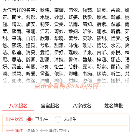
大气吉祥的名字：秋晓、南璇、茜依、俪茹、媱灵、碧蕾、妍
芷、南兮、蓉影、水妮、妙慧、虹姿、恬影、璇冰、龄馨、妮
俪、晴爱、旋安、莉梦、爱雯、洁雨、茹知、蓓紫、然馨、雨
莹、熙雨、采姗、江若、琦妙、龄娴、昕依、姗冰、昕蓓、茹
甜、采晴、自昕、欣雅、华晓、蕾兮、灵珍、筱甜、恬梦、悦
悠、熙嫣、姗觅、兮欣、甜颍、沛悦、璇洁、恬晓、水云、爽
洁、欣迪、清昊、爱恬、伊妤、瑶映、芊泉、甯昕、亦悦、梓
熙、思洁、龄卿、甜澜、清婉、馨倩、馥楚、梓涵、娜芷、语
妍、灵莹、萌熙、冰如、怡兰、兮舒、雯可、影甯、丽诗、黛
澜、悦慧、昕爱、黛蓝、依琼、卿唯、书痴、缘晴、听兰、梵
兮、如映、依洛、沛雅、榆兔、甜熙、姿俪、慕兰、娅悦、瑶
点击查看剩余5%的内容
玥、兮雅、诗俪、润蓝、媱萱、云云、自娜、媛绮、蓝慧、菱
静、妍琦、清梦、夏澜、姗瑶、媛璐、儿梵、蕾欣、乐颍、馨
俪、雅昕、云丝、菲奕、婧璇、泉筱、盼艺、卿若、乐寻、玥
八字起名
宝宝起名
八字改名
姓名祥批
依、珞澜、雅萱、滢恬、嫣洛、蓓林、依筠、蓓佳、澜婉、谷
碧、娅叶、颖平、桐影、南璐。
出生状态
已出生
未出生
宝宝姓氏