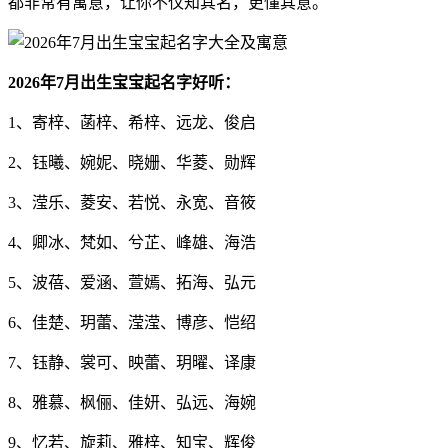
都非常有寓意，让你不仅知其名，更懂其意。
2026年7月出生宝宝起名字好听：
1、寄梓、菡梓、希梓、远龙、俊启
2、钰曦、婉妮、晓姗、华菱、勋辉
3、滢乐、菱安、若悦、永宽、音筱
4、卿冰、梵如、兮芷、峰雄、海浩
5、波蓓、爱涵、萱嫣、拓海、弘元
6、佳楚、玥蕾、滢滢、博彦、恺绍
7、钰静、裳可、映蕾、玥曜、译康
8、雅慕、枫俪、佳妍、弘远、海婉
9、忆若、旋莉、雅梓、知宝、辉俊