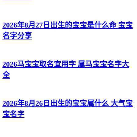
32、旋涵、菡娅、影惜、瀚辉、奕本
33、楚甯、卿梵、语菲、乐语、伦震
2026年8月27日出生的宝宝是什么命 宝宝
34、沛晓、姝芙、璐璇、帆兮、妤泽
名字分享
35、绮可、菲洛、冰兮、绩彦、宥颜
36、虹若、俪缘、姗绿、宽宽、兰彦
2026马宝宝取名宜用字 属马宝宝名字大
37、静菡、楚筱、妤冰、泽昊、彦卿
全
38、薇伊、映娣、姗虞、泉妙、旻亚
39、秋云、澜若、梓珍、海译、妮寅
2026年8月26日出生的宝宝属什么 大气宝
40、淼妍、依洁、江冰、伟海、浩伦
宝名字
41、映甯、秋曦、丽娜、锦庚、庚妤
42、萱南、卿雅、楚绿、望瀚、迪源