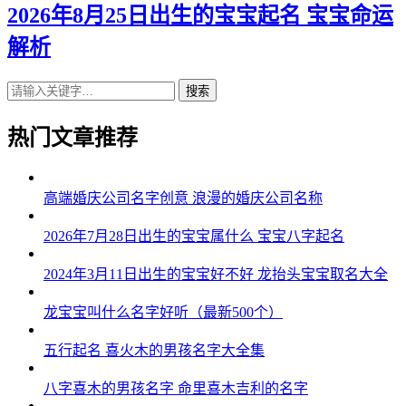
43、悦诗、滢嫣、琳兰、弘迅、迪亦
2026年8月25日出生的宝宝起名 宝宝命运
解析
44、音雅、兮然、婧宁、康彦、芷源
45、秋沛、姗俪、妍梓、伦旭、菡楚
搜索
46、馥安、茹卿、紫紫、庚天、超郎
热门文章推荐
47、慧万、俪菲、姗云、博信、凡昊
48、碧筠、卿莹、姿阳、郎庆、乐笑
高端婚庆公司名字创意 浪漫的婚庆公司名称
49、珞璇、兮慕、嫣曦、海宸、帆嘉
2026年7月28日出生的宝宝属什么 宝宝八字起名
50、杏琼、萌笑、影诗、寅亚、若海
2024年3月11日出生的宝宝好不好 龙抬头宝宝取名大全
51、俪冰、姿媛、念兮、瑜弘、博翰
龙宝宝叫什么名字好听（最新500个）
52、爱碧、馨梓、妤晴、寅博、江翰
五行起名 喜火木的男孩名字大全集
53、淼歆、珞梦、虹依、裕恺、峰译
八字喜木的男孩名字 命里喜木吉利的名字