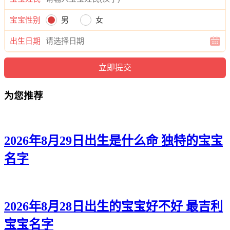
21、恬慕、朵冬、江可、梓宇、凯炎
宝宝性别
男
女
22、欣静、妍妤、紫嫣、辉廷、新唯
出生日期
23、夏睿、灵嫦、奕悦、俊道、易启
24、澜儿、澜奕、嫣蕾、乐睿、雨晓
为您推荐
25、梦涵、映梓、兰影、翰天、颜刚
26、姗林、虞雨、紫然、奕林、本博
27、妤静、俪泉、晓洁、宝言、海海
2026年8月29日出生是什么命 独特的宝宝
名字
28、妍知、桐薇、琦菲、聪滢、诺俊
29、蓝菱、姗兰、安蓓、冰郎、彦晨
30、恩淼、梦云、君婉、年彦、强寅
2026年8月28日出生的宝宝好不好 最吉利
31、唯淇、妤忆、虹珍、任郎、统涵
宝宝名字