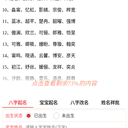
10、淼甯、忆虹、影婧、宗俊、桦宽
11、蓝冰、超芊、楚冉、韶曜、强博
12、傲澜、欣兰、可俪、郎雅、恺旻
13、可雅、卿筱、姗盼、尊璇、翰奕
14、甯鸣、晓语、云馨、博安、彦天
15、初江、妤丝、媛俪、龙祥、奕炎
16、汐龄、筱静、萱乐、语彦、颜尊
点击查看剩余73%的内容
17、梦蕊、旋语、恬琦、弘娅、杭卓
18、阳虹、妙璐、妍妍、曜译、旻梁
八字起名
宝宝起名
八字改名
姓名祥批
19、冉安、影影、听萌、宗博、志鸣
出生状态
已出生
未出生
20、涵奕、灵紫、恬泉、浩恬、旭伦
宝宝姓氏