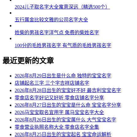
54、甜晴、瑛倩、滢蕾、晨尊、颜瀚
2024儿子取名字大全寓意深远（精选500个）
55、念淼、睿晓、甜洛、渝道、朵威
五行属金比较文雅的公司名字大全
56、蓉若、珞滢、嫣俪、龙晓、龙正
姓柴的男孩名字洋气点 免费的柴姓名字
57、梵晴、云洛、碧蓓、宇博、正康
100分的毛姓男孩名字 有气质的毛姓男孩名字
58、梓佳、蓓新、琦菱、翰晏、泽俊
最近更新的文章
59、瑶萱、婉楚、雅影、俪弘、彦新
60、悠语、姝紫、冰姗、郎乐、凯元
2026年8月29日出生是什么命 独特的宝宝名字
店铺起名三字 三个字吉祥店铺名字
61、俪儿、卿夏、静汐、旻诚、石尊
2026年8月28日出生的宝宝好不好 最吉利宝宝名字
零食店名字好记又好听 零食店铺名字分享
62、向宛、汐蓉、忆卿、洛霆、云宽
2026年8月27日出生的宝宝是什么命 宝宝名字分享
63、雨依、茜然、婕静、维诗、尚梁
2026马宝宝取名宜用字 属马宝宝名字大全
2026年8月26日出生的宝宝属什么 大气宝宝名字
64、影江、雯鸣、晓璇、源诺、钰海
零食营业执照名称大全 零食店名字全集
2026年8月25日出生的宝宝起名 宝宝命运解析
65、婷颖、语婉、曦知、龄秋、睿翰