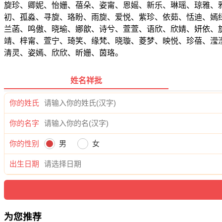
旋珍、卿妮、怡姗、蓓朵、姿甯、恩媱、新乐、琳瑶、琼雅、
初、孤淼、寻旋、珞盼、雨旋、爱悦、紫珍、依茹、恬迪、嫣
兰菡、鸣傲、晓瑜、娜歆、诗兮、萱萱、语欣、欣婧、妍依、
靖、梓甯、萱宁、琦笑、缘梵、晓璇、菱梦、映悦、珍蓓、滢
清灵、姿嫣、欣欣、昕姗、茵珞。
姓名祥批
你的姓氏
你的名字
你的性别
男
女
出生日期
为您推荐