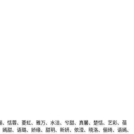
俪、恬蓉、菱虹、雅万、水洁、兮甜、真馨、楚恬、艺彩、蓓
、嫣甜、语璐、娇缘、甜玥、新妍、依滢、晓洛、俪绮、语嫣、