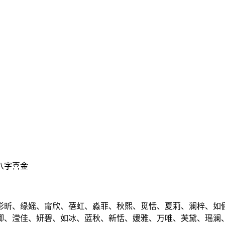
八字喜金
影昕、缘媱、甯欣、蓓虹、淼菲、秋熙、觅恬、夏莉、澜梓、如
卿、滢佳、妍碧、如冰、蓝秋、新恬、媛雅、万唯、芙黛、瑶澜