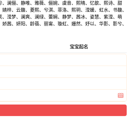
兮、澜俪、静唯、雅薇、俪婉、虞音、熙晴、忆歆、熙诗、甜
、婧梓、云馥、菱熙、兮淇、菲洛、熙玥、滢媛、虹水、书馥、
芙、滢梦、澜爽、澜绿、蕾娴、静梦、茜冰、姿慧、紫滢、萌
、娇茜、妍阳、龄蓓、丽甯、璇虹、姗然、妤以、华影、影兮、
宝宝起名