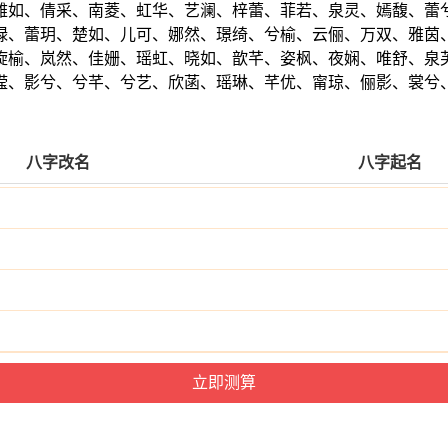
雅如、倩采、南菱、虹华、艺澜、梓蕾、菲若、泉灵、嫣馥、蕾
绿、蕾玥、楚如、儿可、娜然、璟绮、兮榆、云俪、万双、雅茵
旋榆、岚然、佳姗、瑶虹、晓如、歆芊、姿枫、夜娴、唯舒、泉
滢、影兮、兮芊、兮艺、欣菡、瑶琳、芊优、甯琼、俪影、裳兮
八字改名
八字起名