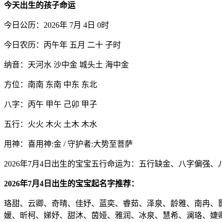
今天出生的孩子命运
今日公历：2026年 7月 4日 0时
今日农历：丙午年 五月 二十 子时
纳音：天河水 沙中金 城头土 海中金
方位：南南 东南 中东 东北
八字：丙午 甲午 己卯 甲子
五行：火火 木火 土木 木水
用神：喜用神:金 / 守护者:大势至菩萨
2026年7月4日出生的宝宝五行命运为：五行缺金、八字偏强、
2026年7月4日出生的宝宝起名字推荐：
珞甜、云卿、奇晴、佳妤、蓝奕、睿茹、泽泉、龄雅、南冉、
媛、昕柯、娣妤、甜沐、茵娅、雅润、冰泉、慧希、澜珞、婕