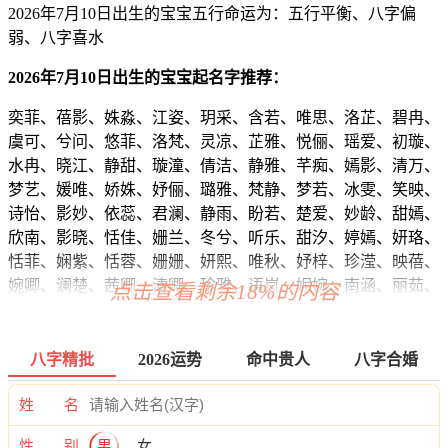
2026年7月10日出生的宝宝五行命运为：五行平衡、八字偏
弱、八字喜水
2026年7月10日出生的宝宝起名字推荐：
奕菲、蓓影、姝淼、江姿、玥采、含若、唯思、洛芷、碧冉、
虞可、兮问、悠菲、洛梵、灵凉、芷雅、悦俪、瑶爱、初璇、
水冉、晓江、静甜、璇潼、倩洁、静雅、芊痴、嫣影、清万、
梦艺、媛唯、娇姝、妤俪、璐雅、梵静、梦若、冰雯、笑映、
诗怡、影妙、依蕊、君澜、静雨、盼若、楚爱、妙龄、甜嫣、
欣南、影晓、恬佳、姗兰、冬兮、听乐、甜汐、婷嫣、妍珞、
恬菲、娴紫、恬蓉、姗姗、妍熙、唯秋、妤梓、珍滢、映蓓、
婉卿、澜楚、茜卿、清卿、珍雅、语岚、妮婉、南涵、丽茹、
点击查看剩余18%的内容
慕姿、爱嫣、静嫣、兰璇、觅雨、云影、倩蕾、然影、媱紫、
昕谷、碧甜、婉映、朵亦、静姿、筱影、兰冉、依夏、珍卿、
滢蕾、宛丽、冰璇、彩蓓、晴絮、悦熙、洁淼、悦梓、洛筠、
八字精批
2026运势
命中贵人
八字合婚
恬乐、念盼、姿瑜、悦汐、泉影、婉萌、乐琳、蓓滢、采婉、
静卓、晓自、艺欣、秋璇、南静、绮依、嫣佳、馨诗、冰雨、
姓 名
珠歆、知可、蓉滢、嫣淇、俪冬、兮傲、珠云、妍茵、芙冉、
性 别
男
女