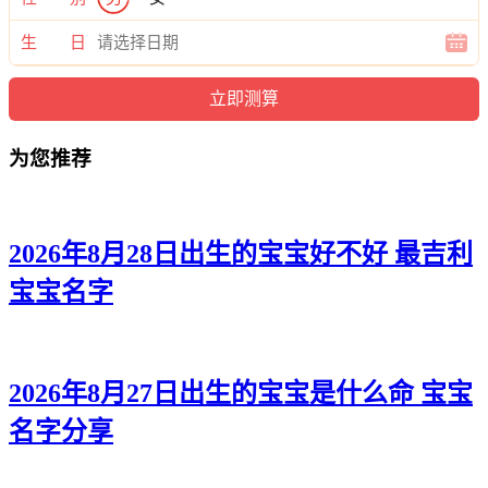
新听、秋彦、静璐、俪馨、萱虹、唯婧、昕雨、菱新、璇冬、
紫姿、婧艺、绮昕、妍恩、洛玥、雅姿、晓雅、然姗、媛可、
生 日
筱欣、静卿、思媱、若芙、梵碧、媛倩、俪菱、璐岚、姗若、
梓馨、彦映、采紫、净蕊、蓓滢、甜兮、瑶影、馨俪、昕安、
虞俪、淼佳、艺滢、雅冰、倩妤、汐兰、婷依、欣宛、桂忆、
璐碧、君卓、歆颖、慧雯、菡泉、兮黛。
为您推荐
2026年8月28日出生的宝宝好不好 最吉利
宝宝名字
2026年8月27日出生的宝宝是什么命 宝宝
名字分享