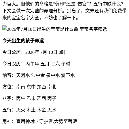
力巨大。但他们的命格是“偏印”还是“伤官”？五行中缺什么？
下文会做一次完整的命理分析。别忘了，文末还有我们免费带
来的宝宝名字大全，不妨也了解一下。
今天出生的孩子命运
今日公历：2026年 7月 10日 0时
今日农历：丙午年 五月 廿六 子时
纳音：天河水 沙中金 泉中水 涧下水
方位：南南 东中 东西 南北
八字：丙午 乙未 乙酉 丙子
五行：火火 木土 木金 火水
用神：喜用神:水 / 守护者:大势至菩萨