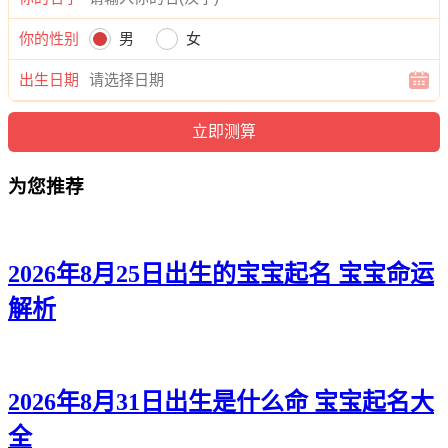
翰聪、宽宇、陌崇、彦唯、世磊、静清、洛宇、杭颜、梦华、
泽奕、志甯、聪玄、弘彦、健浩、宗灏、恺翰、博妮、华振、
你的性别
男
女
深博、天海、欣旭、世译、奕弘、烁晓、天颖、博志、彦秋、
天蕾、宸金、岸博、古瑞、瑞筠、毅斌、远祖、海旭、康蕾、
出生日期
彦天、浩正、海志、冰远、海喻、乔龙、海俊、寅志、瑾义、
博彰、曜辰、博振、瑞乐、影奕、弘浩、远紫、海梓、恺曜、
唯啸、俊气、妍浩、新利、威睿。
为您推荐
2026年8月25日出生的宝宝起名 宝宝命运
解析
2026年8月31日出生是什么命 宝宝起名大
全