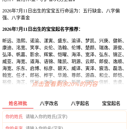
2026年7月11日出生的宝宝五行命运为：五行缺金、八字偏
强、八字喜金
2026年7月11日出生的宝宝起名字推荐：
昕远、浩熙、诺渝、漾寅、盛东、渝译、梦凯、兴庚、健新、
康迪、洺宽、笑享、炎伦、浩翰、伦博、楚颜、瑞逸、源俊、
弘泽、帆嘉、影余、辉紫、恺曜、海泽、宽泽、弘东、锦正、
威亚、海宽、道海、语锦、隆凯、玥源、云郎、郎俊、逸顺、
海宽、乐东、启博、标彦、碧天、威译、寅泽、宸浩、磊浩、
翰宽、任才、郎裕、桦宇、华瀚、尊郎、源森、和立、郎恺、
裕俊、海芷、怀裕、逸洺、寅恬、新雅、曜怀、信昕、吉虞、
点击查看剩余20%的内容
译信、奇顺、帆宁、豆伦、妍天、永雅、曜鸣、俊彦、梁翼、
海峰、唯朗、迪安、蓉寅、宽远、宽远、翔信、成彦、博慕、
郎宽、浚曜、唯鸣、霖硕、博渝、海岩、海华、弘超、瑾泽、
姓名祥批
八字改名
八字起名
宝宝起名
震泽、寅炎、沁渝、昀颜、帆曜、译嘉、顷道、威扬、琛迅、
瑾玄、弘威、辉寅、江宇、傲郎、景俊、远道、诚寅、峰言、
你的姓氏
昀宽、秋曜、欣桦、奕晓、海雄、方绍、新本、迪芊、程尊、
你的名字