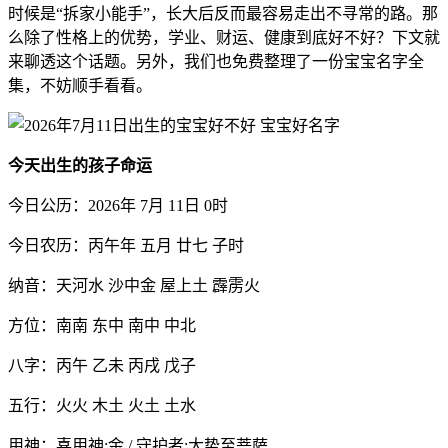
时候是“拆家小能手”，长大后反而最容易走出不寻常的路。那
么除了性格上的优势，学业、财运、健康到底好不好？下文就
来聊透这个话题。另外，我们也免费整理了一份宝宝名字全
集，不妨顺手看看。
今天出生的孩子命运
今日公历：2026年 7月 11日 0时
今日农历：丙午年 五月 廿七 子时
纳音：天河水 沙中金 屋上土 霹雳火
方位：南南 东中 南中 中北
八字：丙午 乙未 丙戌 戊子
五行：火火 木土 火土 土水
用神：喜用神:金 / 守护者:大势至菩萨