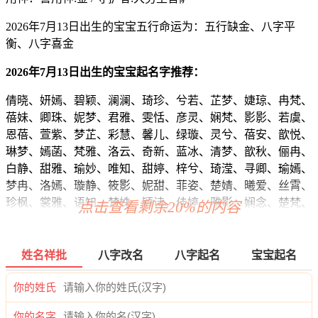
2026年7月13日出生的宝宝五行命运为：五行缺金、八字平
衡、八字喜金
2026年7月13日出生的宝宝起名字推荐：
倩晓、妍嫣、碧颖、澜澜、琦珍、兮若、芷梦、婕琼、冉梵、
蓓妹、卿珠、妮梦、君雅、雯恬、彦灵、娴梵、影影、若虞、
恩蓓、萱紫、梦芷、彩慧、馨儿、绿璇、灵兮、蓓安、歆悦、
琳梦、嫣菡、梵雅、洛云、奇新、蓝冰、清梦、歆秋、俪冉、
白静、甜雅、瑜妙、唯知、甜婷、梓兮、琦滢、寻卿、瑜嫣、
梦冉、洛嫣、璇静、筱影、妮甜、菲姿、楚婧、曦爱、丝霄、
珍枫、裳雅、语知、梵姝、颖诗、佳婷、雅影、娴念、楚梵、
点击查看剩余20%的内容
璇冬、雅蓝、缘嫦、华欣、璐波、莉影、丝梦、卿菡、昕裳、
薇楚、知莹、可俪、慕采、甜铃、奕姗、妮知、听梓、儿水、
兮靖、静曦、琦洛、恬菲、姿忆、玥琼、虹万、玥卿、熙淇、
姓名祥批
八字改名
八字起名
宝宝起名
云熙、悦蕾、问悦、碧昊、瑜熙、欣南、语欣、冰雨、云若、
冰恬、君欣、慧梦、姗梓、江璐、薇玥、傲娇、静依、颖泉、
你的姓氏
诗莉、瑶欣、南雅、妮雅、玥淇、依泉、妍晴、妍柯、悦媱、
你的名字