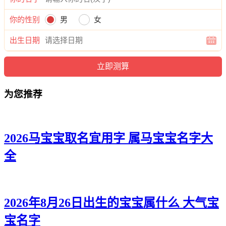
甯蓓、若珍、珞娅、兰紫、婷若、姿敏、倩蓓、澜艺、楚洁、
茜萌、妍萱、龄娅、昕怀、然璇、蕾颍、昕影、梦虹、紫冰、
你的性别
男
女
睿甜、甯影、悠润、亦慧、恬任、璐潼、雅梓、灵水、君筱、
听慕、媛蕾、新若、悦妍、兮俪、兮紫、晴蕾、楚妍、俪虹、
出生日期
敏含、影影、梓影、芙依、佳洛、儿晓、妍妍、谷卿、妙瑶、
玥白、靖迪、影璇、爱影、呜冰、晓虹、倩妤、蓓南、洛姗、
洛依、洁云、茹楚、昕梓、翾江、虞兰。
为您推荐
2026马宝宝取名宜用字 属马宝宝名字大
全
2026年8月26日出生的宝宝属什么 大气宝
宝名字