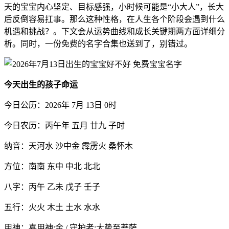
天的宝宝内心坚定、目标感强，小时候可能是“小大人”，长大
后反倒容易扛事。那么这种性格，在人生各个阶段会遇到什么
机遇和挑战？。下文会从运势曲线和成长关键期两方面详细分
析。同时，一份免费的名字合集也送到了，别错过。
今天出生的孩子命运
今日公历：2026年 7月 13日 0时
今日农历：丙午年 五月 廿九 子时
纳音：天河水 沙中金 霹雳火 桑怀木
方位：南南 东中 中北 北北
八字：丙午 乙未 戊子 壬子
五行：火火 木土 土水 水水
用神：喜用神:金 / 守护者:大势至菩萨