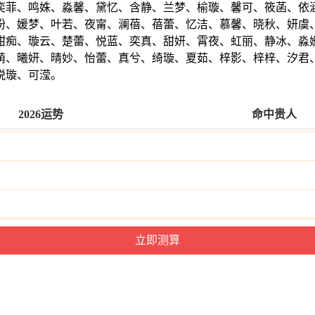
奕菲、鸣姝、淼馨、黛忆、含静、兰梦、榆璇、馨可、筱菡、依
盼、媛梦、叶若、夜甯、澜蓓、蓓蕾、忆洁、慕馨、晓秋、妍虞
甜痴、璇云、楚蕾、悦蓝、奕真、甜妍、霄夜、虹丽、静冰、淼
萌、曦妍、晴妙、怡蕾、真兮、绮璇、夏茹、梓影、梓梓、汐君
悦璇、可滢。
2026运势
命中贵人