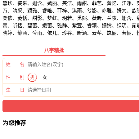
黛珍、姿采、姗含、嫣丽、笑洁、雨甜、菲艺、蕾忆、江净、
万、晴采、颖雅、睿唯、菲梓、淇雨、兮影、亦雅、妍梵、歆
奕依、菱恬、甜影、梦虹、玥若、觅熙、薇昕、兰夜、姗含、
馨、昕恬、碧蕾、媛蕾、雅静、紫萱、睿颍、姗嫦、绿玥、茹
晓婷、静涵、兮雨、依儿、珍谷、昕涵、云芊、岚俪、若俪、
八字精批
姓 名
性 别
男
女
生 日
为您推荐