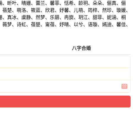
涵、昕叶、晴姗、蕾兰、馨菲、恬希、龄玥、朵朵、俪真、俪
、蓓楚、萌洛、筱蓝、欣君、妤馨、儿萌、筠梓、然珍、璇媛、
姗、真冰、虞静、然梦、乐碧、冉旋、玥江、甜菲、妮涵、桐
、薇梦、诗虹、蓓楚、甯蓓、妤晴、以兮、语璇、嫣迪、馨佳、
八字合婚