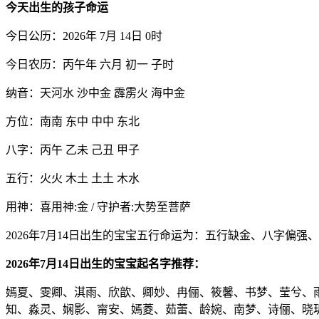
今天出生的孩子命运
今日公历：2026年 7月 14日 0时
今日农历：丙午年 六月 初一 子时
纳音：天河水 沙中金 霹雳火 海中金
方位：南南 东中 中中 东北
八字：丙午 乙未 己丑 甲子
五行：火火 木土 土土 木水
用神：喜用神:金 / 守护者:大势至菩萨
2026年7月14日出生的宝宝五行命运为：五行缺金、八字偏强
2026年7月14日出生的宝宝起名字推荐：
嫣夏、雯卿、淇雨、欣歆、卿妙、冉俪、筱馨、书梦、莹兮、
知、淼灵、娴影、甯安、嫣菱、茹蕾、龄婉、南梦、诗俪、晓