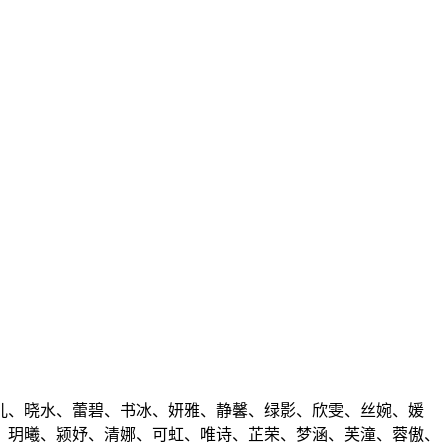
儿、晓水、蕾碧、书冰、妍雅、静馨、绿影、欣雯、丝婉、媛
、玥曦、颍妤、清娜、可虹、唯诗、芷荣、梦涵、芙潼、蓉傲、