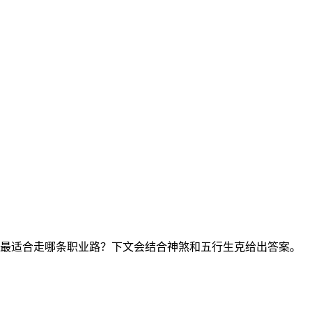
生中最适合走哪条职业路？下文会结合神煞和五行生克给出答案。