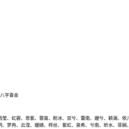
、八字喜金
雨莹、虹碧、恩紫、蓉甯、盼冰、双兮、蕾南、姗兮、颖澜、依
玥、梦冉、云滢、姗婧、梓丝、紫虹、泉希、兮南、昕水、菲娴