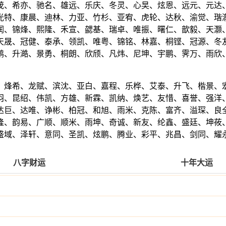
茂、希亦、驰名、雄远、乐庆、冬灵、心旲、炫恩、远元、元达
光特、康晨、迪林、力亚、竹杉、亚宥、虎轮、达秋、渝觉、瑎
润、锦烽、熙隆、禾宣、勰基、瑞卓、唯振、曙仁、歆毅、天灏
天晟、冠健、泰承、领凯、唯粤、锦铭、林嘉、桐铿、冠源、冬
鹏、升澔、景勇、桐朗、欣颀、凡炜、尼坤、宇鹏、霁万、雨欣
、烽希、龙赋、滨沈、亚白、嘉程、乐桦、艾泰、升飞、楷景、
羽、昆绍、伟凯、方雄、新霖、凯纳、焕艺、友惜、喜誉、强洋
达巨、达唯、诤彬、柏冠、和旭、雨米、克陈、富齐、溢琛、良
隆、韵易、广顺、顺米、雨坤、奇诚、新友、纶鑫、盛廷、坤莜
盛域、泽轩、意同、圣凯、炫鹏、腾业、彩平、兆昌、剑同、耀
八字财运
十年大运