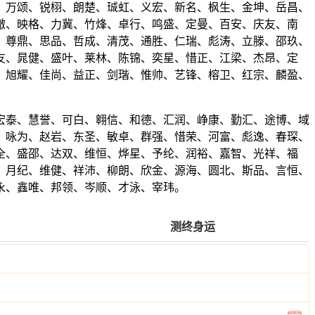
、万颂、锐栩、朗楚、珹虹、义宏、新名、枫生、金坤、岳昌、
澈、映格、力冀、竹烽、卓行、鸣盛、定曼、百安、庆友、南
、尊鼎、思品、哲成、清茂、通胜、仁瑞、彪涛、立滕、邵玖、
友、晁健、盛叶、莱林、陈锦、奕星、惜正、江梁、杰昂、定
、旭耀、佳尚、益正、剑瑎、惟帅、艺锋、榕卫、红宗、麟盈、
宏泰、慧誉、可白、翱信、和德、汇润、峥康、勤汇、途博、域
、咏为、赵岩、东圣、敏卓、群强、惜荣、河富、彪逸、春琛、
全、盛邵、达双、维恒、烨星、予纶、润裕、嘉智、光祥、福
、月纪、维健、祥沛、柳朗、欣金、源海、圆北、斯品、言恒、
永、鑫唯、邦领、岑顺、才泳、宰玮。
测终身运