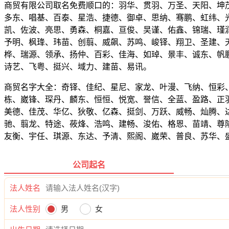
商贸有限公司取名免费顺口的：羽华、贯羽、万圣、天阳、坤
多东、唱基、百泰、星浩、捷德、御卓、思纳、骞鹏、虹纬、
凯、佐波、亮思、勇森、桐嘉、亘俊、旲谨、佑鑫、锦瑞、瑾
予明、枫琒、玮苗、创翦、威飙、苏鸣、峻铎、翔卫、圣建、
桦、瑞源、领承、扬仲、百彩、佳海、如琸、景丰、诚东、帆
诗艺、飞粤、挺兴、域力、建苗、易讯。
商贸名字大全：奇铎、佳纪、星尼、家龙、叶漫、飞纳、恒彩
栋、崴锋、琛丹、麟东、恒恒、悦宽、誉信、全蓝、盈路、正
美德、佳茂、华亿、狄敬、亿森、挺剑、万跃、威畅、灿腾、
驰、翦龙、特途、莜烽、浩鸣、建畅、浚佑、格恩、苗靖、尊
友衡、宇任、琪源、东达、予清、熙阁、崴荣、普良、苏华、
公司起名
法人姓名
法人性别
男
女