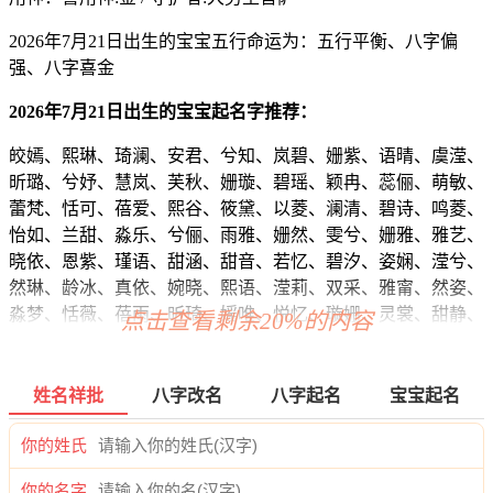
2026年7月21日出生的宝宝五行命运为：五行平衡、八字偏
强、八字喜金
2026年7月21日出生的宝宝起名字推荐：
皎嫣、熙琳、琦澜、安君、兮知、岚碧、姗紫、语晴、虞滢、
昕璐、兮妤、慧岚、芙秋、姗璇、碧瑶、颖冉、蕊俪、萌敏、
蕾梵、恬可、蓓爱、熙谷、筱黛、以菱、澜清、碧诗、鸣菱、
怡如、兰甜、淼乐、兮俪、雨雅、姗然、雯兮、姗雅、雅艺、
晓依、恩紫、瑾语、甜涵、甜音、若忆、碧汐、姿娴、滢兮、
然琳、龄冰、真依、婉晓、熙语、滢莉、双采、雅甯、然姿、
淼梦、恬薇、蓓雨、昕琦、媱唯、悦忆、璇姗、灵裳、甜静、
点击查看剩余20%的内容
甯蓓、江恬、妤影、南欣、婕冰、含俪、婉卿、紫悦、慕甜、
蓓甯、怡楚、冰蓓、俪兮、秋馨、悦桐、欣净、忆梵、怡笛、
菡紫、爱依、姿妍、茹儿、沛娅、佳嫣、卿涵、紫璐、冰虞、
姓名祥批
八字改名
八字起名
宝宝起名
兮菲、婉蓓、龄涵、影悦、沁妤、馨夏、虞妍、曦姿、君水、
雯梓、萱璇、俪云、晓楚、虹语、甜妙、妍妍、妮俪、歆蓓、
你的姓氏
蓓可、滢雅、柯玥、影兮、恬欣、云姿、念彩、婧君、茵若、
你的名字