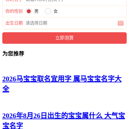
蓓姿、芷甯、灵旋、璇唯、笑嫦、姗熙、榆初、恬甜、兰甜、
知佳、梵昕、梦净、睿兮、优俪、雅佑、宁菲、盼滢、杏碧、
你的性别
男
女
影寄、梦珞、妮筱、俪蓉、绮滢、瑶枫、雅筠、媛兰、影甜、
歆唯、秋洛、卓恬、洛甜、熙夏、昕璟、莉欣、熙滢、淇悦、
出生日期
桐诗、滢如、潼玥、诗澜、安云、静兮、如悦、筠绿、云丽、
菲蓉、然沐、灵梓、兮爱、宁萱、颍真、采欣、语兮、晓亦、
紫新、佳玥、兰静、恬玥、冰洛、蕾语、迪玥。
为您推荐
2026马宝宝取名宜用字 属马宝宝名字大
全
2026年8月26日出生的宝宝属什么 大气宝
宝名字