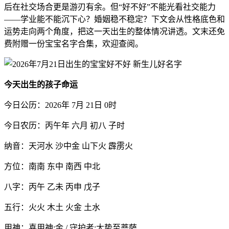
后在社交场合更是游刃有余。但“好不好”不能光看社交能力
——学业能不能沉下心？婚姻稳不稳定？下文会从性格底色和
运势走向两个角度，把这一天出生的整体情况讲透。文末还免
费附赠一份宝宝名字合集，欢迎查阅。
今天出生的孩子命运
今日公历：2026年 7月 21日 0时
今日农历：丙午年 六月 初八 子时
纳音：天河水 沙中金 山下火 霹雳火
方位：南南 东中 南西 中北
八字：丙午 乙未 丙申 戊子
五行：火火 木土 火金 土水
用神：喜用神:金 / 守护者:大势至菩萨