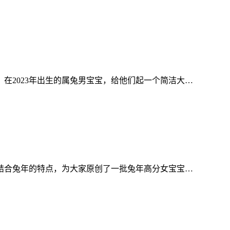
在2023年出生的属兔男宝宝，给他们起一个简洁大…
网结合兔年的特点，为大家原创了一批兔年高分女宝宝…