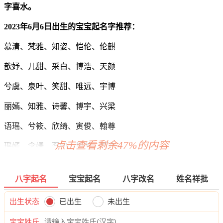
字喜水。
2023年6月6日出生的宝宝起名字推荐：
慕清、梵雅、知姿、恺伦、伦麒
歆妤、儿甜、采白、博浩、天颜
兮虞、泉叶、笑甜、唯远、宇博
丽嫣、知雅、诗馨、博宇、兴梁
语瑶、兮筱、欣绮、寅俊、翰尊
点击查看剩余47%的内容
瑶嫣、念姗、蕊知、博瀚、磊迪
虞梓、丽蓝、若璇、杉旭、释海
八字起名
宝宝起名
八字改名
姓名祥批
冰昕、馨璇、梵姿、旻博、辉洺
出生状态
已出生
未出生
慕昕、兰潼、卿甜、永旭、霄博
宝宝姓氏