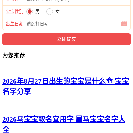
夏妙、冉璇、梦昕、吉远、海辉
宝宝性别
男
女
华甜、枫滢、珞筱、宽绍、伦桦
出生日期
馨璇、君依、嫣琼、桦宽、曜博
碧舒、晴俪、敏颖、瀚瑜、康晓
娇敏、紫洁、俪馨、译枝、翰寅
为您推荐
南冉、媱涵、龄昕、曜林、正旭
嫣淇、兮知、缘冰、彦彰、东毅
2026年8月27日出生的宝宝是什么命 宝宝
颖瑶、紫蓓、蕊冉、世弘、任健
名字分享
兮玥、冉晓、甯俪、鸣翔、宇炎
婉寄、冰俪、灵萌、诚江、翰奕
2026马宝宝取名宜用字 属马宝宝名字大
梓俪、雅潼、卿颍、曜伦、博瀚
全
丽桐、笛雅、晓姿、志启、森岩