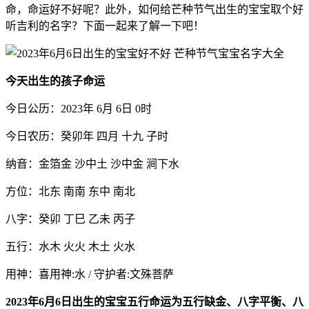
命，命运好不好呢？此外，如何给芒种节气出生的宝宝取个好
听吉利的名字？下面一起来了解一下吧！
今天出生的孩子命运
今日公历：2023年 6月 6日 0时
今日农历：癸卯年 四月 十九 子时
纳音：金箔金 沙中土 沙中金 涧下水
方位：北东 南南 东中 南北
八字：癸卯 丁巳 乙未 丙子
五行：水木 火火 木土 火水
用神：喜用神:水 / 守护者:文殊菩萨
2023年6月6日出生的宝宝五行命运为五行缺金、八字平衡、八