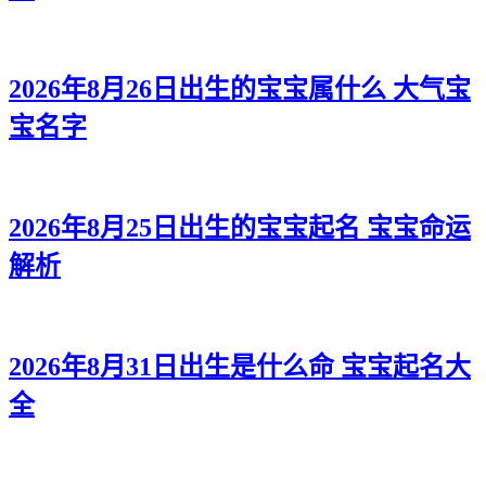
梓姝、澜悠、澜澜、浩彦、远恺
颖梦、爽楚、蓓姗、源颜、迪寅
2026年8月26日出生的宝宝属什么 大气宝
宝名字
澜奕、灵奕、嫣梦、硕俊、震凯
兮婉、紫璇、杏敏、旻海、弘磊
筠晓、水楚、恬碧、俊瀚、瀚源
2026年8月25日出生的宝宝起名 宝宝命运
雅然、蓓影、新嫣、拓俊、诺尊
解析
龄卿、萱欣、冬甜、宽旻、旻正
奕水、甜乐、新晓、任杭、尊旭
2026年8月31日出生是什么命 宝宝起名大
娇妤、萱万、采媛、道译、云天
全