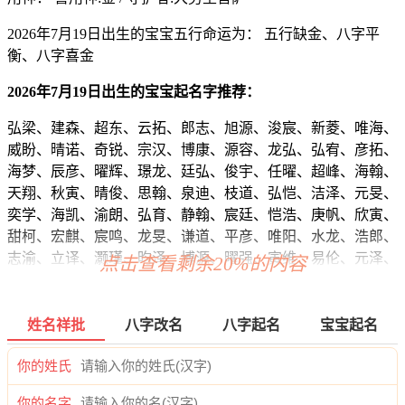
2026年7月19日出生的宝宝五行命运为： 五行缺金、八字平
衡、八字喜金
2026年7月19日出生的宝宝起名字推荐：
弘梁、建森、超东、云拓、郎志、旭源、浚宸、新菱、唯海、
威盼、晴诺、奇锐、宗汉、博康、源容、龙弘、弘宥、彦拓、
海梦、辰彦、曜辉、璟龙、廷弘、俊宇、任曜、超峰、海翰、
天翔、秋寅、晴俊、思翰、泉迪、枝道、弘恺、洁泽、元旻、
奕学、海凯、渝朗、弘育、静翰、宸廷、恺浩、庚帆、欣寅、
甜柯、宏麒、宸鸣、龙旻、谦道、平彦、唯阳、水龙、浩郎、
志渝、立译、灏瑾、昀泽、博源、曜强、寅维、易伦、元泽、
点击查看剩余20%的内容
云正、棕浩、翰聪、宸旻、道霖、天伟、志宸、磊宽、正天、
远唯、诺海、悠亦、笑昭、玄浩、炎炎、本正、旭彦、斌正、
译海、翰晏、琦郎、迪远、宇知、菱石、姗恺、正硕、乐颜、
姓名祥批
八字改名
八字起名
宝宝起名
鸣悦、尊诚、寅旻、姝映、曜云、俊恺、景海、俊南、辉俊、
梁海、唯俊、宽嘉、炎滢、弘聪、凯晨、诚温、桦潼、海祥、
你的姓氏
曜易、迪乔、迪曜、博彦、真牧、旻弘、娜道、恺启、博博、
你的名字