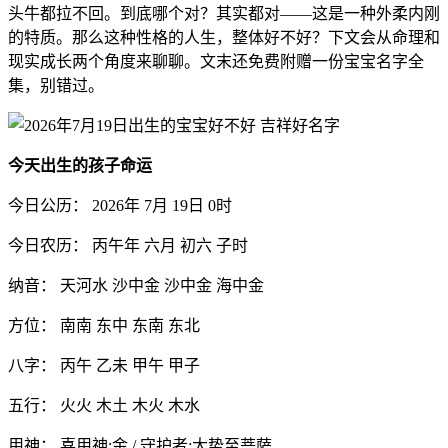
头牛都拉不回。到底哪个对？其实都对——这是一种外柔内刚
的特质。那么这种性格的人生，整体好不好？下文会从命理和
现实成长两个角度来聊聊。文末还免费附赠一份宝宝名字全
集，别错过。
今天出生的孩子命运
今日公历： 2026年 7月 19日 0时
今日农历： 丙午年 六月 初六 子时
纳音： 天河水 沙中金 沙中金 海中金
方位： 南南 东中 东南 东北
八字： 丙午 乙未 甲午 甲子
五行： 火火 木土 木火 木水
用神： 喜用神:金 / 守护者:大势至菩萨