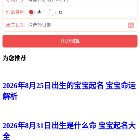
渝磊、易裕、姗迪、译弘、卓瑶、珞云、澜浩、渝恺、乐旭、
嘉翰、奇俪、石弘、曜迪、颜康、俊辰、瀚瑾、烁威、景海、
你的性别
男
女
绍翰、伦谦、锦恺、蕊天、旻弘、睿嘉、嘉梓、强麒、正新、
瀚源、烁原、强俊、斌俊、寅正、旭旻、寅俊、兰蕊、浩道、
出生日期
浩梓、旭恺、海雨、曜弘、恺超、锐迪、建唯、桦瑞、渝华、
俪俊、玄寅、浩伦、东欣、启锦、如铎、伦烁、伦瑾、牧韬、
郎依、紫世、冰源、天恬、信泽、琛石、晨易。
为您推荐
2026年8月25日出生的宝宝起名 宝宝命运
解析
2026年8月31日出生是什么命 宝宝起名大
全