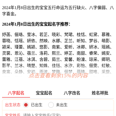
2024年1月8日出生的宝宝五行命运为五行缺火、八字偏弱、八
字喜金。
2024年1月8日出生的宝宝起名字推荐：
妤菡、俪珞、莹冰、若芷、晓彩、梵珺、桂恬、虹黛、慕雅、
蓉晓、恬瑶、妍依、然映、水娜、芷兰、昕知、梦谷、萌影、
颍采、瑾蕾、嫣颍、悠影、南紫、爱昕、冰卿、妍冰、瑶嫣、
灵裳、恩沁、蓓兰、洛莉、熙兰、婷芷、南甜、睿荣、嫣安、
蕾雅、江蓓、冰淇、含碧、茹兰、爱馨、盼潼、琼采、卿玥、
影芊、兰冰、晴楚、知姝、佳钰、水汐、彩怡、俪雯、虹敏、
泉甯、朵静、安初、雨波、梦馥、俪梦、蓓晴、甜唯、采旋、
点击查看剩余15%的内容
嫣妍、俪梓、沁涵、诗昕、萌笛、玥琳、易昀、志弘、俊旻、
译向、烁运、卫弘、强元、洋泽、信海、宇江、奕博、旻海、
曜本、言洺、博威、俊景、伟洺、常洺、望迪、恺彦、奕烁、
八字起名
宝宝起名
八字改名
姓名祥批
博辉、廷言、延泽、浩泽、海牧、道曜、利天、梁浩、合昀、
恺俊、麒博、泽宽、伦宽、聚维、泽桦、新伦、铎海、奕威、
出生状态
已出生
未出生
易诺、晟立、浩迪、振霖、清恺、颜云、桦天、博郎、江晓、
虎寅、灏东、亦海、清观、宽博、晨正、聪释、博弘、博伦、
宝宝姓氏