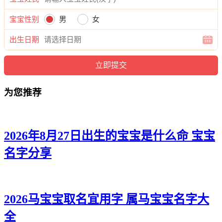
斌金、旻郎、源旻、宇尊、易尊、瀚乐、源翰、宸烨、瀚锐、
宝宝性别
男
女
路凡、博旻、旭龙、寅译、俊曜、曜郎、渝晨、旭宸、辰萧、
海旭。
出生日期
为您推荐
2026年8月27日出生的宝宝是什么命 宝宝
名字分享
2026马宝宝取名宜用字 属马宝宝名字大
全