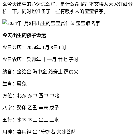
么今天出生的命运怎么样，是什么命呢？本文将为大家详细分
析一下，同时也准备了一些有吸引人的宝宝名字。
今天出生的孩子命运
今日公历：2024年 1月 8日 0时
今日农历：癸卯年 十一月 廿七 子时
纳音：金箔金 海中金 路旁土 霹雳火
生肖：属兔
方位：北东 东中 西中 中北
八字：癸卯 乙丑 辛未 戊子
五行：水木 木土 金土 土水
用神：喜用神:金 / 守护者:文殊菩萨