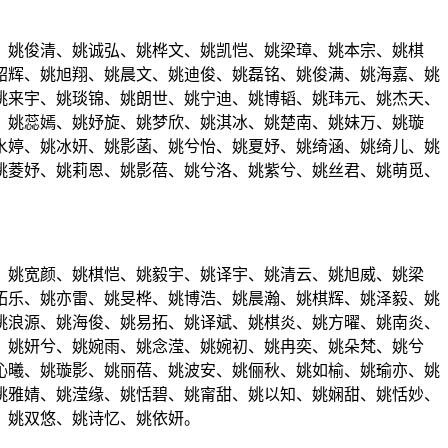
、姚俊清、姚诚弘、姚桦文、姚凯恺、姚梁璋、姚本宗、姚棋
韶辉、姚旭翔、姚晨文、姚迪俊、姚磊铭、姚俊满、姚海嘉、姚
姚来宇、姚琰锦、姚朗世、姚宁迪、姚博韬、姚玮元、姚杰天、
、姚蕊嫣、姚妤旋、姚梦欣、姚淇冰、姚楚南、姚妹万、姚璇
水婷、姚冰妍、姚影菡、姚兮怡、姚夏妤、姚绮涵、姚绮儿、姚
姚菱妤、姚莉恩、姚影蓓、姚兮洛、姚紫兮、姚丝君、姚萌觅、
、姚宽颜、姚棋恺、姚毅宇、姚译宇、姚清云、姚旭威、姚梁
拓乐、姚亦雷、姚旻桦、姚博浩、姚晨瀚、姚棋辉、姚泽毅、姚
姚浪源、姚海俊、姚易拓、姚译斌、姚棋炎、姚方曜、姚南炎、
、姚妍兮、姚婉雨、姚念滢、姚婉初、姚冉奕、姚朵梵、姚兮
沁曦、姚璇影、姚丽蓓、姚波安、姚俪秋、姚如榆、姚瑜亦、姚
姚雅婧、姚滢缘、姚恬碧、姚甯甜、姚以知、姚娴甜、姚恬妙、
、姚双悠、姚诗忆、姚依妍。