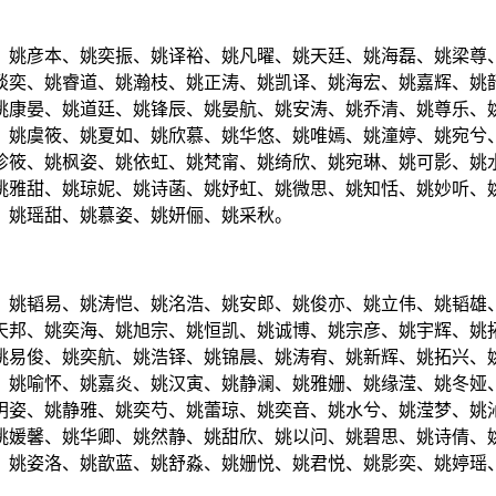
、姚彦本、姚奕振、姚译裕、姚凡曜、姚天廷、姚海磊、姚梁尊
琰奕、姚睿道、姚瀚枝、姚正涛、姚凯译、姚海宏、姚嘉辉、姚
姚康晏、姚道廷、姚锋辰、姚晏航、姚安涛、姚乔清、姚尊乐、
、姚虞筱、姚夏如、姚欣慕、姚华悠、姚唯嫣、姚潼婷、姚宛兮
珍筱、姚枫姿、姚依虹、姚梵甯、姚绮欣、姚宛琳、姚可影、姚
姚雅甜、姚琼妮、姚诗菡、姚妤虹、姚微思、姚知恬、姚妙听、
、姚瑶甜、姚慕姿、姚妍俪、姚采秋。
、姚韬易、姚涛恺、姚洺浩、姚安郎、姚俊亦、姚立伟、姚韬雄
天邦、姚奕海、姚旭宗、姚恒凯、姚诚博、姚宗彦、姚宇辉、姚
姚易俊、姚奕航、姚浩铎、姚锦晨、姚涛宥、姚新辉、姚拓兴、
、姚喻怀、姚嘉炎、姚汉寅、姚静澜、姚雅姗、姚缘滢、姚冬娅
玥姿、姚静雅、姚奕芍、姚蕾琼、姚奕音、姚水兮、姚滢梦、姚
姚媛馨、姚华卿、姚然静、姚甜欣、姚以问、姚碧思、姚诗倩、
、姚姿洛、姚歆蓝、姚舒淼、姚姗悦、姚君悦、姚影奕、姚婷瑶