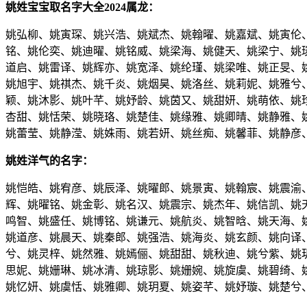
姚姓宝宝取名字大全2024属龙：
姚弘柳、姚寅琛、姚兴浩、姚斌杰、姚翰曜、姚嘉斌、姚寅伦
铭、姚伦奕、姚迪曜、姚铭威、姚梁海、姚健天、姚梁宁、姚
道启、姚雷译、姚辉亦、姚宽泽、姚纶瑾、姚梁唯、姚正旻、
姚旭宇、姚祺杰、姚千炎、姚烟昊、姚洛丝、姚莉妮、姚雅兮
颖、姚沐影、姚叶芊、姚妤龄、姚茵又、姚甜妍、姚萌依、姚
杏甜、姚恬荣、姚晓珞、姚楚佳、姚缘雅、姚卿晴、姚静雅、
姚蕾莹、姚静滢、姚姝雨、姚若妍、姚丝痴、姚馨菲、姚静彦
姚姓洋气的名字：
姚恺皓、姚宥彦、姚辰泽、姚曜郎、姚景寅、姚翰宸、姚震渝
辉、姚曜铭、姚金彰、姚名汉、姚震宗、姚杰年、姚信凯、姚
鸣智、姚盛任、姚博铭、姚谦元、姚航炎、姚智晗、姚天海、
姚道彦、姚晨天、姚秦郎、姚强浩、姚海炎、姚玄颜、姚向译
兮、姚灵梓、姚然雅、姚嫣俪、姚甜甜、姚秋迪、姚兮紫、姚
思妮、姚姗琳、姚冰清、姚琼影、姚姗婉、姚旋虞、姚碧绮、
姚忆妍、姚虞恬、姚雅卿、姚玥夏、姚姿芊、姚妤璇、姚楚兮