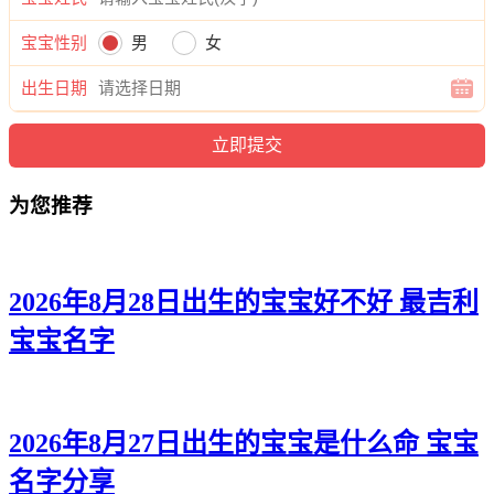
廷炎、云郎、立译、贵超、源博、云健、宸威、易宸、弘颜、
彦浩、伟晓、弘生、俊泽、伟吉、聪强、宇唯、博诺、寅宽。
宝宝性别
男
女
出生日期
为您推荐
2026年8月28日出生的宝宝好不好 最吉利
宝宝名字
2026年8月27日出生的宝宝是什么命 宝宝
名字分享