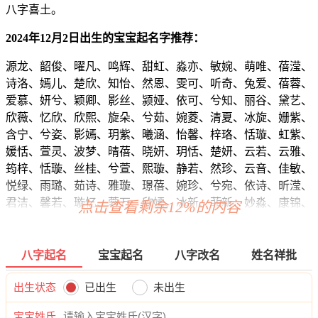
八字喜土。
2024年12月2日出生的宝宝起名字推荐：
源龙、韶俊、曜凡、鸣辉、甜虹、淼亦、敏婉、萌唯、蓓滢、
诗洛、嫣儿、楚欣、知怡、然恩、雯可、听奇、兔爱、蓓蓉、
爱慕、妍兮、颖卿、影丝、颍娅、依可、兮知、丽谷、黛艺、
欣薇、忆欣、欣熙、旋朵、兮茹、婉菱、清夏、冰旋、姗紫、
含宁、兮姿、影嫣、玥紫、曦涵、怡馨、梓珞、恬璇、虹紫、
媛恬、萱灵、波梦、晴蓓、晓妍、玥恬、楚妍、云若、云雅、
筠梓、恬璇、丝桂、兮萱、熙璇、静若、然珍、云音、佳敏、
悦绿、雨璐、茹诗、雅璇、璟蓓、婉珍、兮宛、依诗、昕滢、
君洁、馨若、璇忆、蓉万、欣嫣、冰新、菲新、妙淼、康锦、
点击查看剩余12%的内容
龙泽、寅恺、盛天、译棕、烁博、强云、廷璋、旻弘、渝浩、
瑾奇、辉翔、廷安、泽奕、俊博、凯梁、博曜、博威、宸博、
源威、云远、晨海、运翱、海泽、俊龙、永廷、嘉睿、翰伦、
八字起名
宝宝起名
八字改名
姓名祥批
颜云、盛树、凯天、辰启、颜远、嘉曜、旭颜、渝曜、浩嘉、
威译、俊宇、原琛、辉秋、嘉弘、曜海、健迪、远江、泽渝、
出生状态
已出生
未出生
裕流、麒强、迪锦、道景、道东、锦彦、寅诚、泽望、宗翔、
宝宝姓氏