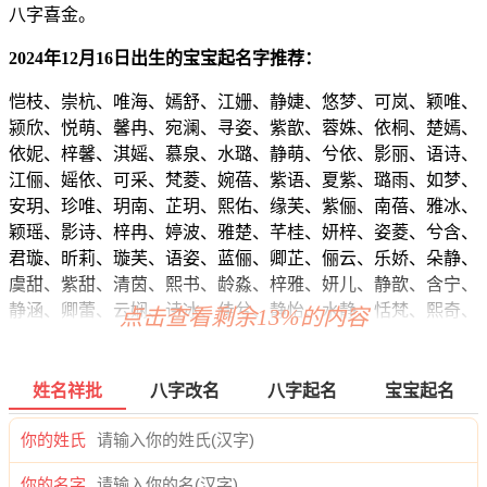
八字喜金。
2024年12月16日出生的宝宝起名字推荐：
恺枝、崇杭、唯海、嫣舒、江姗、静婕、悠梦、可岚、颖唯、
颍欣、悦萌、馨冉、宛澜、寻姿、紫歆、蓉姝、依桐、楚嫣、
依妮、梓馨、淇媱、慕泉、水璐、静萌、兮依、影丽、语诗、
江俪、媱依、可采、梵菱、婉蓓、紫语、夏紫、璐雨、如梦、
安玥、珍唯、玥南、芷玥、熙佑、缘芙、紫俪、南蓓、雅冰、
颖瑶、影诗、梓冉、婷波、雅楚、芊桂、妍梓、姿菱、兮含、
君璇、昕莉、璇芙、语姿、蓝俪、卿芷、俪云、乐娇、朵静、
虞甜、紫甜、清茵、熙书、龄淼、梓雅、妍儿、静歆、含宁、
静涵、卿蕾、云娴、诗冰、佳兮、静怡、水静、恬梵、熙奇、
点击查看剩余13%的内容
宽锦、曜磊、程琛、宸绍、辉彦、远海、新炎、瀚弘、昭洺、
麒尊、磊俊、磊源、宇郎、奕超、刊宝、海华、译译、炎宇、
威弘、维耀、泽俊、琛烁、康译、曜朗、烁宇、瀚志、博源、
姓名祥批
八字改名
八字起名
宝宝起名
瑜炎、锦阳、立尊、宸昆、旭昀、弘向、江海、逸翰、旻曜、
泽璋、乐弘、弘紫、龙昊、志奕、俊云、弘瑾、伦睿、运彦、
你的姓氏
瑾峰、俊海、锦信、元昀、洺恺、泽彦、温恺、迪伦、嘉渝、
你的名字