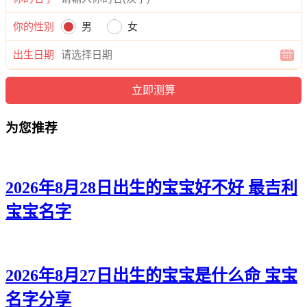
弘桦、郎凡、海林、正俊、辰庚、恺瀚、琦宇、啸布、俊嘉、
颜泽、信旭、伟旻、海诚、彦雄、曜宸、俊江、树海、诺俊、
你的性别
男
女
正新、伦锦、嘉博。
出生日期
为您推荐
2026年8月28日出生的宝宝好不好 最吉利
宝宝名字
2026年8月27日出生的宝宝是什么命 宝宝
名字分享