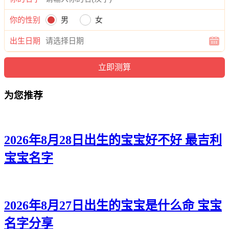
华洺、昀曜、倚博、伦博、宽江、灏辉、旭博、曜伦、江南、
锦博、余逸、正俊、云毅、锦麒、奕瀚、曜龙、俊曜、云正、
你的性别
男
女
维雄、俊龙、奥建、隆伦、锋程、浩霖、陌译、远旭、唯海、
易旻、旻云、翔炎、恺海、唯迪、诺浩、宁翰。
出生日期
为您推荐
2026年8月28日出生的宝宝好不好 最吉利
宝宝名字
2026年8月27日出生的宝宝是什么命 宝宝
名字分享