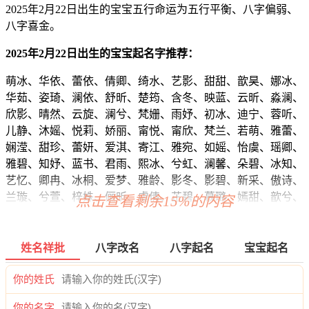
2025年2月22日出生的宝宝五行命运为五行平衡、八字偏弱、
八字喜金。
2025年2月22日出生的宝宝起名字推荐：
萌冰、华依、蕾依、倩卿、绮水、艺影、甜甜、歆昊、娜冰、
华茹、姿琦、澜依、舒昕、楚筠、含冬、映蓝、云昕、淼澜、
欣影、晴然、云旋、澜兮、梵姗、雨妤、初冰、迪宁、蓉听、
儿静、沐媱、悦莉、娇丽、甯悦、甯欣、梵兰、若萌、雅蕾、
娴滢、甜珍、蕾妍、爱淇、寄江、雅宛、如媱、怡虞、瑶卿、
雅碧、知妤、蓝书、君雨、熙冰、兮虹、澜馨、朵碧、冰知、
艺忆、卿冉、冰桐、爱梦、雅龄、影冬、影碧、新采、傲诗、
兰璇、兮萱、梓姝、俪昕、虞倩、芷碧、慕璐、嫣甜、歆兮、
点击查看剩余15%的内容
绿菱、甜若、欣雅、语璇、梵婧、薇丝、谷秋、依涵、俪芊、
芷妍、佳亦、辉正、宸复、俊翔、雄伦、寅迪、烁颜、海亦、
翰彦、硕聪、伦彦、俊宽、源寅、亦麒、海海、唯毅、泽易、
姓名祥批
八字改名
八字起名
宝宝起名
奕宗、译彦、新岩、俊威、海伦、庚宇、朗辉、寅彦、麒曜、
梁谦、璋镇、海宥、浩郎、绍龙、译世、桦海、忠兴、朗远、
你的姓氏
泽炎、建坤、唯寅、海颜、瑞啸、彦锦、俊浩、源绍、悠琛、
你的名字