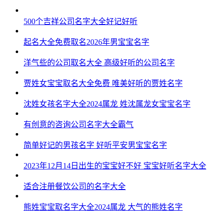
500个吉祥公司名字大全好记好听
起名大全免费取名2026年男宝宝名字
洋气些的公司取名大全 高级好听的公司名字
贾姓女宝宝取名大全免费 唯美好听的贾姓名字
沈姓女孩名字大全2024属龙 姓沈属龙女宝宝名字
有创意的咨询公司名字大全霸气
简单好记的男孩名字 好听平安男宝宝名字
2023年12月14日出生的宝宝好不好 宝宝好听名字大全
适合注册餐饮公司的名字大全
熊姓宝宝取名字大全2024属龙 大气的熊姓名字