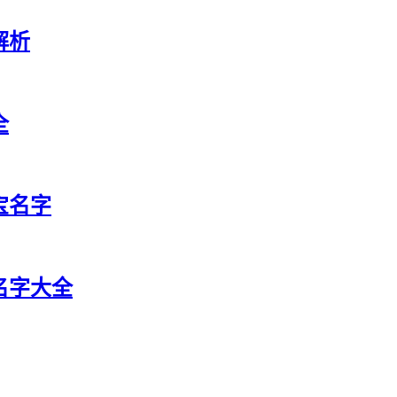
解析
全
宝名字
祥名字大全