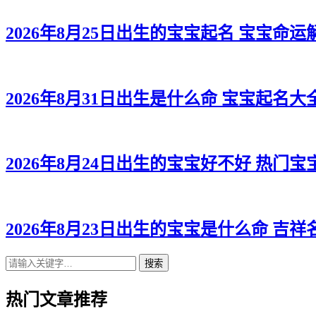
2026年8月25日出生的宝宝起名 宝宝命运
2026年8月31日出生是什么命 宝宝起名大
2026年8月24日出生的宝宝好不好 热门宝
2026年8月23日出生的宝宝是什么命 吉
搜索
热门文章推荐