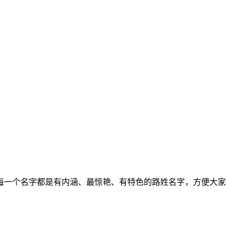
每一个名字都是有内涵、最惊艳、有特色的路姓名字，方便大家