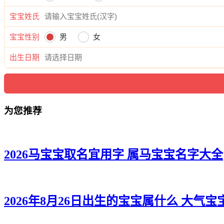
宝宝姓氏
宝宝性别
男
女
出生日期
为您推荐
2026马宝宝取名宜用字 属马宝宝名字大全
2026年8月26日出生的宝宝属什么 大气宝