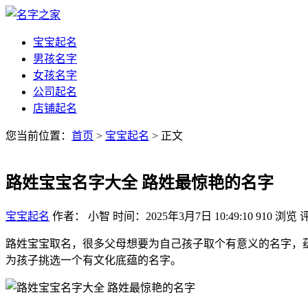
宝宝起名
男孩名字
女孩名字
公司起名
店铺起名
您当前位置：
首页
>
宝宝起名
> 正文
路姓宝宝名字大全 路姓最惊艳的名字
宝宝起名
作者： 小智
时间：2025年3月7日 10:49:10
910
浏览
路姓宝宝取名，很多父母想要为自己孩子取个有意义的名字，
为孩子挑选一个有文化底蕴的名字。