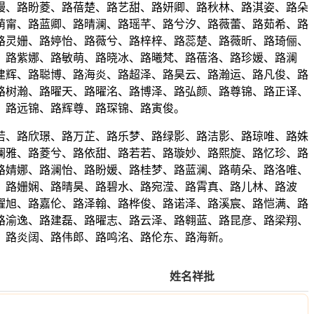
缦、路盼菱、路蓓楚、路艺甜、路妍卿、路秋林、路淇姿、路朵
萌甯、路蓝卿、路晴澜、路瑶芊、路兮汐、路薇蕾、路茹希、路
路灵姗、路婷怡、路薇兮、路梓梓、路蕊楚、路薇昕、路琦俪、
、路紫娜、路敏萌、路晓冰、路曦梵、路蓓洛、路珍媛、路澜
建辉、路聪博、路海炎、路超泽、路昊云、路瀚运、路凡俊、路
路树瀚、路曜天、路曜洺、路博泽、路弘颜、路尊锦、路正译、
、路远锦、路辉尊、路琛锦、路寅俊。
若、路欣璟、路万芷、路乐梦、路绿影、路洁影、路琼唯、路姝
澜雅、路菱兮、路依甜、路若若、路璇妙、路熙旋、路忆珍、路
路婧娜、路澜怡、路盼媛、路桂梦、路蓝澜、路萌朵、路洛唯、
、路姗娴、路晴昊、路碧水、路宛滢、路霄真、路儿林、路波
曜旭、路嘉伦、路泽翰、路桦俊、路诺泽、路溪宸、路恺满、路
路渝逸、路建磊、路曜志、路云泽、路翱蓝、路昆彦、路梁翔、
、路炎阔、路伟郎、路鸣洺、路伦东、路海新。
姓名祥批