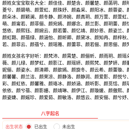
颜姓女宝宝取名大全：颜佳佳、颜楚含、颜馨楚、颜菡玥、颜
菱兮、颜碧萌、颜萱虹、颜珠妤、颜淼采、颜阳冰、颜蓉姿、
颜朵冰、颜颖澜、颜冬静、颜沛婉、颜真玥、颜万萱、颜萱虹
萌、颜甯若、颜菲俪、颜宛嫣、颜娜念、颜兰影、颜玥蕾、颜
悠依、颜熙钰、颜婉云、颜若蕾、颜忆靖、颜妙恩、颜姿兰、
颜虹翾、颜蓓绿、颜涵怡、颜昕卿、颜黛冰、颜知冉、颜梓秋
若、颜菲云、颜蓓兮、颜瑶雅、颜蕾菲、颜若俪、颜思俪、颜
颜姓女孩名字好听：颜梵沛、颜霄楚、颜俪昕、颜雨玥、颜瑶
薇、颜儿绿、颜梦虹、颜影江、颜瑶妍、颜熙梵、颜梦妍、颜
妮俪、颜姿水、颜清卿、颜歆嫣、颜旋冬、颜云希、颜蕾璇、
颜馨馨、颜兰洁、颜荣凉、颜静洛、颜静润、颜爱影、颜悦兮
彩、颜虹依、颜馨雅、颜珞冰、颜娇涵、颜听影、颜觅恬、颜
依依、颜兮蓓、颜影姗、颜靖琳、颜伊江、颜璇媛、颜傲熙、
颜姿婕、颜媱珍、颜爱茹、颜敏洛、颜悠云、颜安俪、颜兮妤
八字起名
出生状态
已出生
未出生