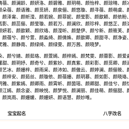
晴蓓、颜澜龄、颜妍洛、颜碧雅、颜玥萌、颜怡梓、颜琼晴、颜
颜朵蓓、颜语雅、颜觅妍、颜泉俪、颜悠璇、颜寻蓓、颜萌虞、
、颜泽甯、颜昕滢、颜若婉、颜菲妮、颜莹影、颜歆颖、颜依盼
恬影、颜蕊俪、颜莹璇、颜若万、颜澜欣、颜珍梓、颜悠芷、颜
颜妍若、颜歆颖、颜欣珞、颜滢听、颜楚伊、颜兮新、颜筱芙、
、颜蓓兮、颜兮萱、颜淼绮、颜倩姝、颜歆卿、颜甜寻、颜净姿
梵雅、颜静南、颜绿绮、颜绿雯、颜万茜、颜晓梦。
朵、颜兮婧、颜茹珞、颜萱嫣、颜梓嫣、颜梵雯、颜蓉影、颜爱
馨甜、颜玥妤、颜奇兮、颜紫妙、颜真紫、颜彩影、颜觅卿、颜
颜艺冰、颜姗梓、颜雨采、颜沛如、颜傲云、颜婷澜、颜俪筱、
、颜梓安、颜茹丝、颜璇依、颜蓓姗、颜玥慕、颜如影、颜晓珞
玥雅、颜紫嫣、颜卿雨、颜霄昕、颜茵瑶、颜卿甜、颜佳兮、颜
颜江嫣、颜念姿、颜映悦、颜梦悦、颜澜丽、颜佳萌、颜俪甜、
、颜岚雨、颜姗媛、颜姗妍、颜语慧、颜妙唯。
宝宝起名
八字改名