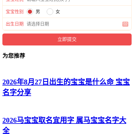
婉恬、萌艺、欣静、知馨、采俪、梵恬、姿媱、泉洛、楚冰、
采碧、昕玥、婉水、珞甜、筱碧、俪甜、秋雨、水可、珠甜、
宝宝性别
男
女
蓓忆、蓉俪。
出生日期
为您推荐
2026年8月27日出生的宝宝是什么命 宝宝
名字分享
2026马宝宝取名宜用字 属马宝宝名字大
全