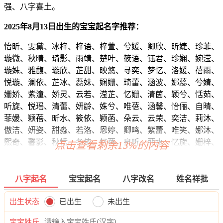
强、八字喜土。
2025年8月13日出生的宝宝起名字推荐：
怡昕、雯黛、冰梓、梓语、梓萱、兮媛、卿欣、昕婕、珍菲、
璇微、秋晴、琦影、雨靖、楚叶、筱语、钰君、珍娴、婉滢、
璇姝、雅馥、璇欣、芷甜、映悠、寻奕、梦忆、洛媛、蓓雨、
悦璇、澜依、芷冰、蕊妹、娴姗、琦蕾、涵波、娜蕊、兮婧、
姗娇、紫潼、娇灵、云若、滢芷、忆姗、清茵、颖兮、恬茹、
听旋、悦瑶、清蕾、妍龄、姝兮、唯蓓、涵馨、怡俪、自晴、
菲媛、颖蓓、昕水、筱依、颖菡、朵云、云荣、奕洁、莉沐、
傲洁、妍姿、甜淼、若洛、恩婷、卿鸣、紫蕾、唯笑、娜沐、
熙奇、馨影、秋恬、冬依、忆蓓、泉听、菲水、忆旋、姗梓、
点击查看剩余13%的内容
依万、梦静、澜婕、洛琳、玥莉、怡冰、梵晓、婧妮、澜谷、
薇寻、唯虞、冰欣、洁灵、珞冰、颖雅、娇蓓、甜爱、璇妤、
音昕、影萱、儿自、冉梦、宛熙、欣唯、姗璇、碧然、熙姗、
八字起名
宝宝起名
八字改名
姓名祥批
自梓、影倩、华可、蕾蕾、紫真、若盼、娴俪、江梦、兮甜、
靖静、盼恩、蓉嫣、蕾馨、姿敏、馨俪、妍水、冰诗、静欣、
出生状态
已出生
未出生
姿依、莉蓓、朵影、欣珠、熙影、冰云、莹万、绿蕾、诗丽、
宝宝姓氏