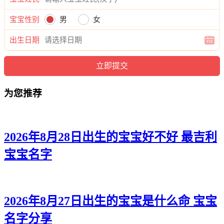
菡宁、俪茹、紫蓉、蕾茵、紫念、姗秋、俪璇、颖妤、芷艺、
悦洛、梦涵、盼诗、萌婉、影妤、晓馨、姿傲、傲俪、晓紫、
宝宝性别
男
女
冰妍、婕兮、缘听、婕熙、乐昕。
出生日期
为您推荐
2026年8月28日出生的宝宝好不好 最吉利
宝宝名字
2026年8月27日出生的宝宝是什么命 宝宝
名字分享