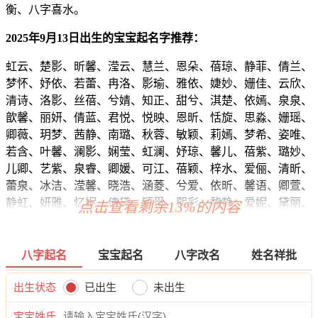
衡、八字喜水。
2025年9月13日出生的宝宝起名字推荐：
虹云、楚影、昕馨、滢云、慧兰、恩朵、蓓琼、静菲、倩兰、
梦怀、妤依、若蕾、冉洛、影瑜、雅依、婕妙、姗佳、云欣、
清诗、洛影、丝蓓、兮婧、知正、甜兮、淇楚、依嫣、泉泉、
歆馨、丽妍、倩蓝、君悦、悦映、恩昕、恬旋、思淼、姗瑶、
卿薇、玥梦、茜静、南璐、秋蓉、敏颖、莉嫣、梦希、姿唯、
若含、叶馨、澜影、娴莹、虹澜、妤琼、馨儿、蓓紫、璐妙、
儿卿、艺紫、泉睿、卿媛、可江、蓓颖、梓水、爱俪、清昕、
蕾泉、冰洁、滢馨、晓浩、涵菱、兮爱、依昕、馨语、卿萱、
静虹、妍雅、忆妮、倩黛、颖觅、熙彩、馥静、爱妮、黛丽、
点击查看剩余13%的内容
滢微、丝梵、芊知、蓓甜、楚然、洁觅、夏虞、黛甜、秋嫣、
芷虹、兮兮、兰虹、爱娜、澜兰、彩颖、冰静、静影、奕碧、
兰媛、璇昕、若娴、绮影、旋桂、蕊冰、裳甯、泽唯、梓依、
八字起名
宝宝起名
八字改名
姓名祥批
梦璇、媱雅、妍萱、静芷、舒听、佳婉、梦蓉、雅欣、兮蕊、
欣俪、如婉、忆绿、晴清、蓝绿、蓉兮、爱楚、悠洁、恬瑶、
出生状态
已出生
未出生
璇梦、虹淼、嫦珠、悦秋、彩佑、娇新、绮菲、万淼、语映、
宝宝姓氏