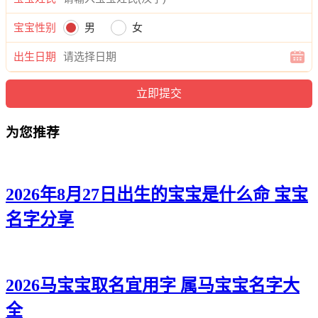
义译、聂伦静、聂伦浩、聂曜辰、聂宇震、聂俊健、聂尊宸、
宝宝性别
男
女
聂绍姝、聂缦洺、聂迪聪、聂蕊菲、聂宥博、聂迪斌、聂玄
奕、聂道忠、聂道正、聂泉古、聂琛正、聂浩寅、聂任凯、聂
出生日期
旻远、聂峰俊、聂艺浩、聂伦海、聂紫昀、聂嫣弘、聂亚炎、
聂伟梓、聂曜旭、聂曜宸、聂寅辉、聂译旭、聂旻弘、聂俊
彦、聂庚振、聂桦绍、聂言冰、聂晨迪、聂紫源、聂旭俊、聂
新兮、聂菡娇、聂博博、聂瑜尚、聂俊向、聂海云、聂旻宇、
为您推荐
聂世本、聂凯道、聂建泽、聂郎云、聂旭威、聂旭迅、聂旻
悦。
2026年8月27日出生的宝宝是什么命 宝宝
名字分享
2026马宝宝取名宜用字 属马宝宝名字大
全