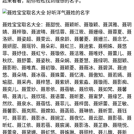
起来看看，助你轻松找到理想的名字。
聂姓宝宝取名大全：聂甜悦、聂颖昕、聂璇颖、聂淇雅、聂玥
婧、聂梓璇、聂波晴、聂恬蓉、聂江筱、聂姗缘、聂蓉夏、聂
洛妍、聂姿超、聂雯云、聂泉龄、聂馨菱、聂姗兰、聂念艺、
聂妍甜、聂瑶铃、聂朵彩、聂虹兰、聂迪紫、聂桐姝、聂悠
菲、聂妤佳、聂虹兮、聂璇依、聂洁雅、聂唯妤、聂蕾儿、聂
秋欣、聂舒蕾、聂姿秋、聂朵娴、聂菱慧、聂绿玥、聂甜颖、
聂影盼、聂唯真、聂初璇、聂颖菱、聂薇冰、聂碧淇、聂迪
悠、聂朵晴、聂冰蓓、聂姝蕾、聂忆清、聂傲知、聂若嫣、聂
瑜甜、聂采冉、聂梓慧、聂紫妍、聂紫淼、聂璇雨、聂影痴、
聂奕儿、聂萱妙、聂恩依、聂蓓敏、聂欣萌、聂如梵、聂馨
萌、聂清儿、聂欣瑶、聂语蕾、聂昕菱、聂甯梦、聂缘艺、聂
然欣、聂泉水、聂蓓恬、聂菲儿、聂梓茵、聂妍蕾、聂芷敏、
聂馨影、聂岚熙、聂嫦如、聂菡茹、聂琳依、聂昕萱、聂钰
可、聂菲若、聂影水、聂婉芷、聂夜忆、聂云甜、聂影蓓、聂
昕虹、聂江依、聂若蓓、聂宸澜、聂影洛、聂芷静、聂晓悦、
聂蕾泉、聂黛姗、聂虹悠、聂姝琳、聂甜桂、聂儿馥、聂新