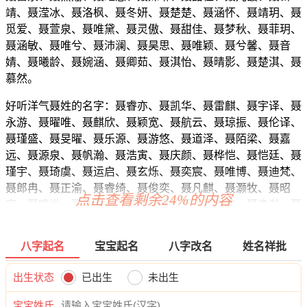
靖、聂滢冰、聂洛枫、聂冬妍、聂楚楚、聂涵怀、聂靖玥、聂
觅爱、聂萱泉、聂唯黛、聂灵傲、聂甜佳、聂梦秋、聂菲玥、
聂涵敏、聂唯兮、聂沛澜、聂昊思、聂唯颖、聂兮馨、聂音
婧、聂曦龄、聂婉涵、聂卿茹、聂淇怡、聂晴影、聂楚淇、聂
慕然。
好听洋气聂姓的名字：聂睿亦、聂凯华、聂雷麒、聂宇译、聂
永游、聂曜唯、聂麒欣、聂颖宽、聂航云、聂琼振、聂伦译、
聂瑾盛、聂旻曜、聂乐源、聂游悠、聂道泽、聂陌梁、聂嘉
远、聂源泉、聂帆瀚、聂浩寅、聂庆颜、聂桦恺、聂恺廷、聂
瑾宇、聂琦虞、聂运启、聂玄烁、聂奕宸、聂唯博、聂迪梵、
聂郎冉、聂正渝、聂睿绮、聂俊奕、聂凡麒、聂灏牧、聂昭
点击查看剩余24%的内容
宥、聂唯世、聂弘海、聂博绍、聂旭琛、聂树宗、聂逸瀚、聂
尊曜、聂弘菲、聂桦桂、聂雷婉、聂烁廷、聂郎博、聂辰泽、
聂彦元、聂景鸣、聂曜奕、聂曜瑞、聂寅望、聂凡远、聂江
八字起名
宝宝起名
八字改名
姓名祥批
晓、聂容彦、聂渝郎、聂道郎、聂奇旭、聂宽万、聂宽郎、聂
夜烁、聂恺译、聂健颜、聂漾崇、聂唯绍、聂弘曜、聂伦聪、
出生状态
已出生
未出生
聂瑞辉、聂海郎、聂旭超、聂威俊、聂乐迪、聂烁诚、聂裳
恩、聂志晨、聂俊程、聂唯诚、聂彦泽、聂曜乔、聂博泽、聂
宝宝姓氏