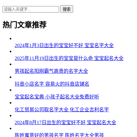
43、岩尚、天同、大琮、昊唱
搜索
44、铖兴、莜恒、洋群、京奥
热门文章推荐
45、霄昂、诗承、平阳、琛诗
46、溢泽、铭勤、光利、佑汉
2024年1月3日出生的宝宝好不好 宝宝名字大全
47、翔阳、升森、越淏、衡思
2025年11月19日出生的宝宝是什么命 宝宝起名大全
48、杉皓、盛谦、祥邦、瀚鸣
男孩起名阳刚霸气高贵的名字大全
49、宇亮、迅硕、沃荣、轮驰
抖音小店名字 容易火的抖音店铺名
50、勇家、仁点、安纬、衷廷
宝宝起名宝典 小孩子起名大全免费好听
51、纪星、彬淳、司帆、希文
化工贸易公司取名字大全 化工企业吉利名字
52、泓立、意经、安渝、骏硕
2024年8月17日出生的宝宝好不好 宝宝起名大全
53、域强、泰馨、强利、灿峰
陈姓寓意好的男孩名字 陈姓名字大全男孩