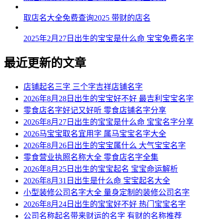
54、品灏、瑞栋、佰东、扬杉
取店名大全免费查询2025 带财的店名
55、悦炅、宏咏、辛冠、通晨
2025年2月27日出生的宝宝是什么命 宝宝免费名字
56、普慕、心佳、鸣靖、策以
57、誉涵、昂健、超建、杭鸿
最近更新的文章
58、茂荣、奋纳、正智、刚奥
店铺起名三字 三个字吉祥店铺名字
2026年8月28日出生的宝宝好不好 最吉利宝宝名字
59、崴运、盛卫、域维、晟明
零食店名字好记又好听 零食店铺名字分享
60、利惟、肖才、京炎、星希
2026年8月27日出生的宝宝是什么命 宝宝名字分享
2026马宝宝取名宜用字 属马宝宝名字大全
61、佰虎、钧鸿、朝艾、霖民
2026年8月26日出生的宝宝属什么 大气宝宝名字
零食营业执照名称大全 零食店名字全集
62、佑皓、秦茂、帆同、贯翎
2026年8月25日出生的宝宝起名 宝宝命运解析
63、文思、锦亚、司纳、悦新
2026年8月31日出生是什么命 宝宝起名大全
小型装修公司名字大全 量身定制的装修公司名字
64、伟志、聚弛、领尚、凯喜
2026年8月24日出生的宝宝好不好 热门宝宝名字
公司名称起名带来财运的名字 有财的名称推荐
65、灿谦、亿凡、冀纪、捷映