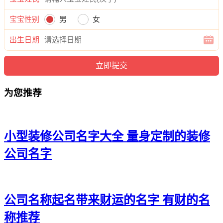
21、凡齐、栋百、栩荣、奇宁
宝宝性别
男
女
22、仁辛、立廷、泰慕、飙泰
出生日期
23、信聪、唯凯、嘉恒、文业
24、平艾、栋腾、龙衡、吉飞
为您推荐
25、利卓、苏思、优家、司儋
26、骏庚、雄钢、弢佳、枫宵
27、琛达、辰波、张河、龙沈
小型装修公司名字大全 量身定制的装修
公司名字
28、图慧、星树、强成、秦润
29、盛灏、瑞晟、东益、凯建
30、权汇、盛可、彩彩、云锋
公司名称起名带来财运的名字 有财的名
31、慕亚、炫叶、廉宁、大辰
称推荐