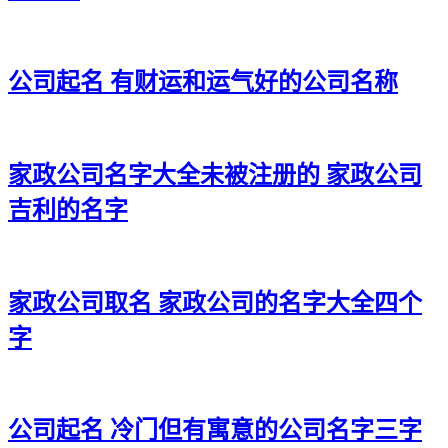
32、天仪、顺鹏、思茶、镇飙
33、朗金、笛家、园德、达迅
公司起名 有财运和运气好的公司名称
34、鹏恺、奥梦、羽滕、弘辉
35、杭誉、飞烽、光立、贯天
家政公司名字大全未被注册的 家政公司
36、众才、千定、鹏顺、元兆
吉利的名字
37、烨豪、茶海、成畅、言希
38、彬东、龙诚、跃圣、玮颜
家政公司取名 家政公司的名字大全四个
39、松吉、柳贯、菲勋、岩学
字
40、硕威、达骞、侠灏、弢恩
41、嘉轩、邵丰、森宁、以澈
42、源荣、泳墨、生永、智炫
公司起名 冷门但有寓意的公司名字三字