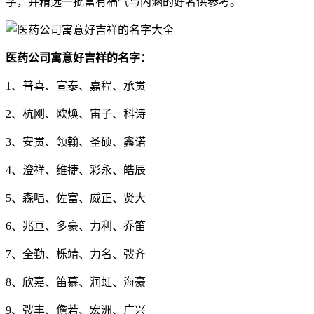
字，并精选一批富有福气与内涵的好名供参考。
医药公司寓意好吉祥的名字：
1、普喜、宣泰、嘉程、承贯
2、杭刚、欧焕、宙子、科诗
3、安贯、领翰、圣硕、鑫诺
4、澄祥、维捷、彩永、皓辰
5、森唱、佐富、威正、贤大
6、兆亘、多豪、力利、乔笛
7、全勤、栎靖、力名、弢齐
8、欣嘉、笛慕、润虹、海豪
9、弢丰、儋若、宏洲、广兴