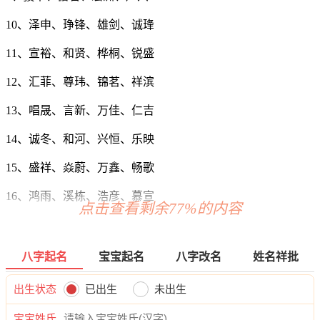
10、泽申、琤锋、雄剑、诚琒
11、宣裕、和贤、桦桐、锐盛
12、汇菲、尊玮、锦茗、祥滨
13、唱晟、言新、万佳、仁吉
14、诚冬、和河、兴恒、乐映
15、盛祥、焱蔚、万鑫、畅歌
16、鸿雨、溪栋、浩彦、慕宣
点击查看剩余77%的内容
17、霆骥、茂安、智臣、硕希
18、冀明、驹泰、嵩斌、邦威
八字起名
宝宝起名
八字改名
姓名祥批
19、润彦、锦嵩、浩任、恺博
出生状态
已出生
未出生
20、景振、红威、煦洋、司霄
宝宝姓氏