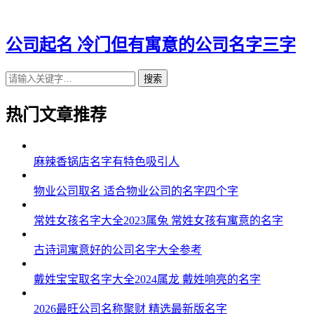
43、思诤、迪剑、捷乾、岑尧、笛秀
公司起名 冷门但有寓意的公司名字三字
44、则诚、桦威、伦谦、柏圣、华竹
搜索
45、仁翔、炅志、森茂、辛诺、安傲
46、佳建、尚沱、领程、杰奇、勇欢
热门文章推荐
47、嵩鸣、凯承、达宏、正菲、飞平
麻辣香锅店名字有特色吸引人
48、超任、冬永、锡美、翔飞、子新
物业公司取名 适合物业公司的名字四个字
49、超铿、惟滨、奇冠、劲雄、华滨
50、锦华、硕点、驹祥、罡承、建思
常姓女孩名字大全2023属兔 常姓女孩有寓意的名字
51、哲希、越兆、元皓、杭肖、正琳
古诗词寓意好的公司名字大全参考
52、广觉、升广、海鸣、烽韩、欧学
戴姓宝宝取名字大全2024属龙 戴姓响亮的名字
53、恩兴、滕达、平玉、驰彰、龙天
2026最旺公司名称聚财 精选最新版名字