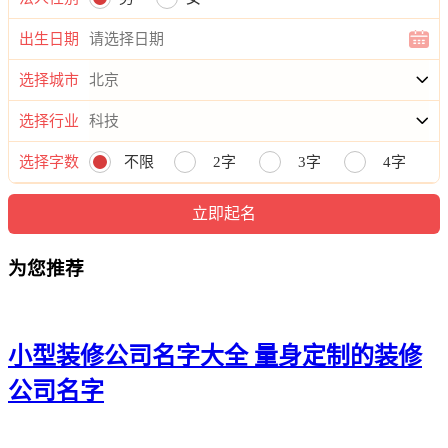
20、科杉、兆涛、硕洁、易智、优兴
出生日期
21、莱海、健群、驹苗、彩秦、译达
选择城市
22、汇千、仁永、康政、朗灿、捷运
选择行业
23、鑫威、佑森、岳鸣、卓吴、祖龙
选择字数
不限
2字
3字
4字
24、明米、润侨、利笛、平远、菊宣
25、立裕、洋唯、岳杨、峻川、思旭
26、万香、吴昌、峥齐、同盛、凡庚
为您推荐
27、杭佳、谦觉、围杭、思龄、万捷
28、辰美、司嘉、乔志、领盛、唯彦
小型装修公司名字大全 量身定制的装修
29、润豪、乐迪、方仁、兆茂、仲齐
公司名字
30、瑞彦、东淳、承馨、晏鹏、乐顺