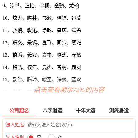
9、崇书、正柏、宰桐、全骁、龙翰
10、炫天、腾林、书源、曙铎、迅艾
11、驰鹏、敏迅、诤乾、皇庆、霆希
12、乐文、景锡、鑫飞、同宗、熙唯
13、禧禹、羲安、豪丰、腾沈、茂然
14、铭洁、权江、曼杰、智纳、麟灵
15、欧仁、腾琸、峻圣、诤纳、蓝双
点击查看剩余72%的内容
16、则桐、智岳、星安、格昆、顺杭
17、域达、财锦、泽恺、颜琦、顺天
公司起名
八字财运
十年大运
测终身运
18、诚策、濯万、纳安、振行、天韵
法人姓名
19、恩翔、品义、申峥、惟凯、锦立
法人性别
男
女