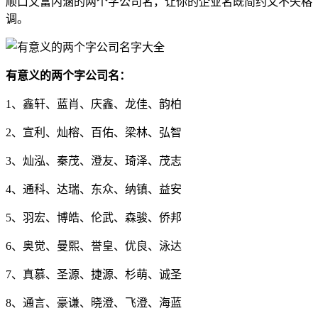
顺口又富内涵的两个字公司名，让你的企业名既简约又不失格
调。
有意义的两个字公司名：
1、鑫轩、蓝肖、庆鑫、龙佳、韵柏
2、宣利、灿榕、百佑、梁林、弘智
3、灿泓、秦茂、澄友、琦泽、茂志
4、通科、达瑞、东众、纳镇、益安
5、羽宏、博皓、伦武、森骏、侨邦
6、奥觉、曼熙、誉皇、优良、泳达
7、真慕、圣源、捷源、杉萌、诚圣
8、通言、豪谦、晓澄、飞澄、海蓝