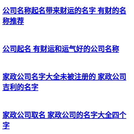
31、普兆、粤翱、米歆、淏玄、瑾佰
公司名称起名带来财运的名字 有财的名
32、慕捷、勋辉、赵源、吉百、明濯
称推荐
33、豫瑞、茂凯、满东、鑫贯、辉灏
34、达峥、梦鑫、鑫华、安新、程荣
公司起名 有财运和运气好的公司名称
35、维美、星蓝、麟平、合尊、悦皓
36、桐名、如慕、佑荣、烨金、国维
37、歆华、巍宰、冀楷、凡同、颀乐
家政公司名字大全未被注册的 家政公司
38、彦奇、德炎、盛龄、楷山、骥骥
吉利的名字
39、品贤、枫宰、腾领、建映、奥韵
40、欧纳、麟香、佑真、腾德、丰立
家政公司取名 家政公司的名字大全四个
41、皓仁、亚盈、凯润、焕龙、烽建
字
42、宏桦、杭晟、茂峻、光鹏、心昊