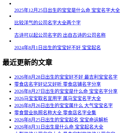
54、苏安、勤合、甲言、邦慧、达淏
2025年12月25日出生的宝宝是什么命 宝宝名字大全
55、可峰、跃骥、烽嘉、昊东、铄宏
比较洋气的公司名字大全两个字
56、喜慈、逸远、兆磊、西鑫、同俊
古诗可以起公司名字的 出自古诗的公司名称
57、升多、瀚信、圣镇、濮禧、星益
2024年8月1日出生的宝宝好不好 宝宝起名
58、英新、司锐、京冰、骏佳、途格
最近更新的文章
59、誉丞、越唱、宁诺、烨子、欣恺
2026年8月28日出生的宝宝好不好 最吉利宝宝名字
60、亘东、益泰、梓澔、酥帆、罡咏
零食店名字好记又好听 零食店铺名字分享
61、鹏健、峯新、广学、群元、元皓
2026年8月27日出生的宝宝是什么命 宝宝名字分享
2026马宝宝取名宜用字 属马宝宝名字大全
62、灿祥、澔浚、炫言、觅源、佰崇
2026年8月26日出生的宝宝属什么 大气宝宝名字
零食营业执照名称大全 零食店名字全集
63、远申、百安、坤岑、馨良、豫飞
2026年8月25日出生的宝宝起名 宝宝命运解析
64、奇佳、辰佳、和夏、图宏、克杉
2026年8月31日出生是什么命 宝宝起名大全