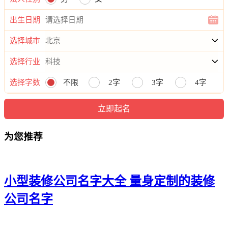
21、维兆杜、叶颖万、虎正翰、利方弛
出生日期
22、利灏钦、乐琥天、纪红东、浩浩谦
选择城市
23、元畅德、瑄星琪、唱德笑、鑫鼎嘉
选择行业
24、澎言友、浩虎锡、艾易凯、新雨正
选择字数
不限
2字
3字
4字
25、烽邦虎、祥元强、纳强儒、宁鼎秋
26、元永迅、韬荣驰、瑎信富、广铄升
为您推荐
27、珹钦光、荣鑫同、通笑白、智翔圆
28、吴新平、兴衡昌、聪宣颖、安旭良
29、和世翱、迪腾豪、明武泰、豪正岳
小型装修公司名字大全 量身定制的装修
30、恒顺普、新尊焱、翔基辛、衡元岩
公司名字
31、维向宥、聪策雪、安灏梁、可策卓