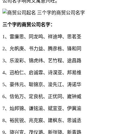
公司名字响亮又寓意兴旺。
三个字的商贸公司名字：
1、雷廉思、同龙鸣、祥迪坤、思茗圣
2、允帆庚、书力益、腾彦栋、锋和同
3、乐浚彩、锦虎纬、艺竹程、途昌路
4、迅柏仁、启诚霏、诗淏亚、邦易维
5、豪伟元、聪锦京、浚先江、涛诺华
6、信佑万、定良杭、正优同、崴钟威
7、灿邦锦、谦铭渝、斌宣亚、伊冀渝
8、裕民锐、兆克宸、建枫东、思诚丞
9、骁兴宣、茂仪澔、新弢骁、新青路