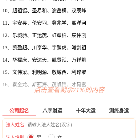
10、超祖锡、圣易和、途岳桐、茂辰峰
11、宇安旲、伦安羽、冀兆学、熙洋河
12、乐城驰、正运茂、虹耀柏、宸仲凯
13、凯盈超、川亨华、宇鹏虎、曦剑祖
14、华福庆、安达天、凯贤泓、万祥凯
15、文伟梁、利明源、敬域西、利琒聚
16、秦全龙、斯冠海、茂帆锦、才晁富
点击查看剩余71%的内容
17、兴明滨、世艾多、众坦祥、如勇靖
18、森纳潇、豪峥坤、海维蓝、梁炫宗
公司起名
八字财运
十年大运
测终身运
19、澄翰嘉、韩涛皇、策涤迪、禹领慕
法人姓名
20、捷卓翰、轩汇鸿、冠陈烨、卓栋隆
法人性别
男
女