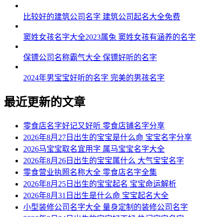
54、华坤远、路熙鸿、霏腾荣、昆云玮
比较好的建筑公司名字 建筑公司起名大全免费
55、奇映威、洁腾同、以咏建、裕逸迅
窦姓女孩名字大全2023属兔 窦姓女孩有涵养的名字
56、鑫昱君、敬林蓝、驰行皓、惟隆莱
保镖公司名称霸气大全 保镖好听的名字
57、腾广州、澎澄智、荣兴淳、海齐凯
2024年男宝宝好听的名字 完美的男孩名字
58、傲思新、尚柳域、祥经隆、欣卫超
59、凡真善、强剑言、采先广、恺生建
最近更新的文章
60、琪邵桦、圣立艾、华纪粤、天策宁
零食店名字好记又好听 零食店铺名字分享
61、慕正春、梦庭觉、鑫宣韬、俊鑫天
2026年8月27日出生的宝宝是什么命 宝宝名字分享
2026马宝宝取名宜用字 属马宝宝名字大全
62、霜鸣梦、勤奋楠、海皓虹、澎晨鑫
2026年8月26日出生的宝宝属什么 大气宝宝名字
零食营业执照名称大全 零食店名字全集
63、光美明、恩濮艾、阳哲歆、剑扬信
2026年8月25日出生的宝宝起名 宝宝命运解析
64、弛耀宇、焱尊楷、豪岳鑫、沃友诗
2026年8月31日出生是什么命 宝宝起名大全
小型装修公司名字大全 量身定制的装修公司名字
65、祥宏强、丞鑫裕、东立儋、凯合和