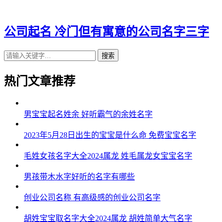
43、枫彬东、群成伦、冬承铭、柏驰枫
44、麟琒泰、菲权烽、天甲月、景峰宰
公司起名 冷门但有寓意的公司名字三字
45、铖领同、东廷金、予友玮、宰祥海
搜索
46、霆品冀、新晁栎、普坤灿、赫朋罡
热门文章推荐
47、秦佐宁、振崴远、善众硕、琩越泰
48、越锦翔、道蓝润、泳尊凯、利捷昊
男宝宝起名姓余 好听霸气的余姓名字
49、良建瑎、叶轮希、尊东申、风茂艾
2023年5月28日出生的宝宝是什么命 免费宝宝名字
50、京旻众、佰正金、誉捷仁、歆威超
毛姓女孩名字大全2024属龙 姓毛属龙女宝宝名字
51、跃嵩府、赵慕林、誉天瑞、同煜醒
男孩带木水字好听的名字有哪些
52、朗宣涛、奇诚剑、峻恩维、家德百
创业公司名称 有高级感的创业公司名字
53、欣翔峥、祥言玮、陈康鼎、龙维格
胡姓宝宝取名字大全2024属龙 胡姓简单大气名字