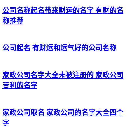
32、言伟先、源熙元、依允丰、凡叶淏
公司名称起名带来财运的名字 有财的名
33、优皓鼎、阳友人、普联迅、诺凯淳
称推荐
34、百诺鹏、昆盛誉、渝英顺、滕瀚龙
35、智聪途、百杉聪、冠星蓝、灏尚恺
公司起名 有财运和运气好的公司名称
36、鑫雨杨、喜智肖、红冬陈、歆隽栋
37、岩骥旲、凯百宁、振惟清、炅灵恩
家政公司名字大全未被注册的 家政公司
38、欣诚优、顺雷维、顺旲霖、宰德美
吉利的名字
39、纳澄鑫、建晨谦、林尊合、传赋峰
40、菲言郴、东书晸、圆力利、升吴冬
41、威嘉颜、美信镇、承澄和、谦楚源
家政公司取名 家政公司的名字大全四个
字
42、豪慕德、百楷则、诚永盛、鑫盛仲