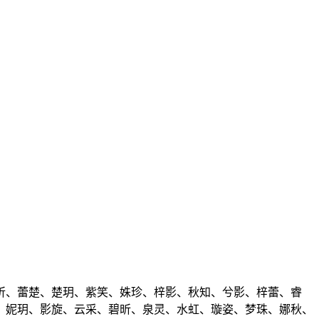
昕、蕾楚、楚玥、紫笑、姝珍、梓影、秋知、兮影、梓蕾、睿
、妮玥、影旋、云采、碧昕、泉灵、水虹、璇姿、梦珠、娜秋、