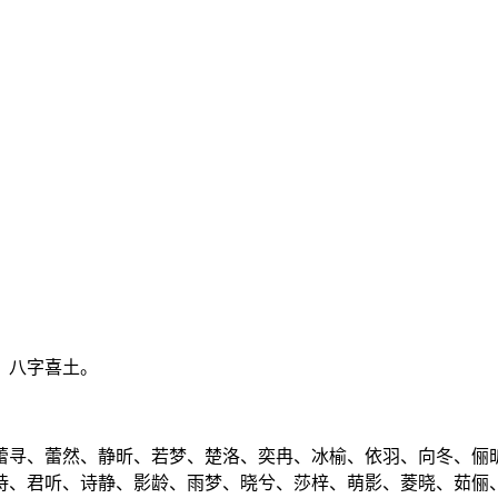
弱、八字喜土。
蕾寻、蕾然、静昕、若梦、楚洛、奕冉、冰榆、依羽、向冬、俪
诗、君听、诗静、影龄、雨梦、晓兮、莎梓、萌影、菱晓、茹俪