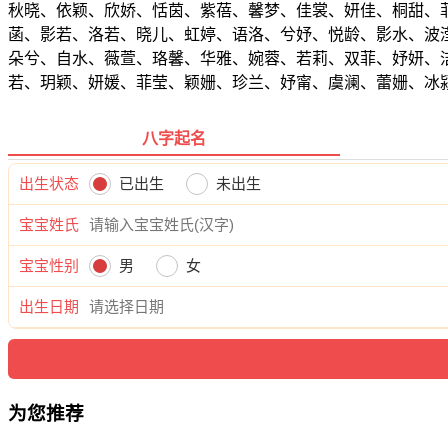
秋晓、依颖、欣娇、恬茵、紫蓓、馨梦、佳裳、妍佳、桐甜、
菡、影若、洛若、晓儿、虹婷、语洛、兮妤、悦龄、影水、波
朵兮、自水、薇萱、珞馨、华雅、婉蓉、若莉、双菲、妤妍、
若、玥颖、妍媛、菲莹、颖姗、珍兰、妤甯、虞澜、蕾姗、冰
八字起名
出生状态
已出生
未出生
宝宝姓氏
宝宝性别
男
女
出生日期
为您推荐