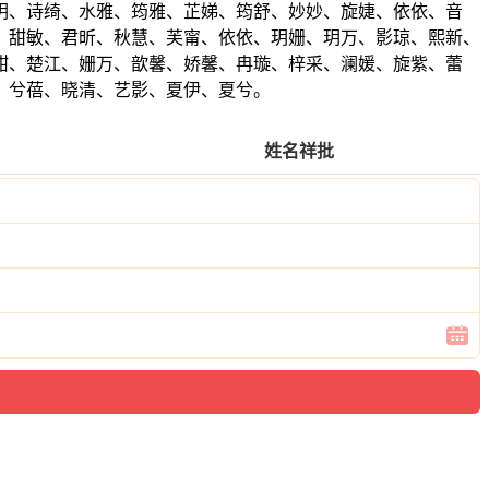
玥、诗绮、水雅、筠雅、芷娣、筠舒、妙妙、旋婕、依依、音
、甜敏、君昕、秋慧、芙甯、依依、玥姗、玥万、影琼、熙新、
甜、楚江、姗万、歆馨、娇馨、冉璇、梓采、澜媛、旋紫、蕾
、兮蓓、晓清、艺影、夏伊、夏兮。
姓名祥批