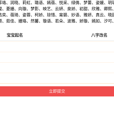
菲珞、润晓、莉虹、璐语、嫣蓓、悦采、绿倩、梦蕾、姿媛、玥
滢、菱姗、向璇、梦影、映艺、云妍、泉娇、初甜、欣雅、卿熙
洁奕、蓓琦、姿蓉、柯娇、琼惜、甯碧、妙语、雅妍、真云、晓
颍、茹佳、姗珞、然馨、璇语、若朵、波雅、娇璇、嫣如、汐可
宝宝起名
八字改名