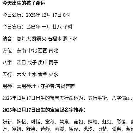
今天出生的孩子命运
今日公历：2025年 12月 17日 0时
今日农历：乙巳年 十月 廿八 子时
纳音：复灯火 霹雳火 石榴木 涧下水
方位：东南 中北 西西 南北
八字：乙巳 戊子 庚申 丙子
五行：木火 土水 金金 火水
用神：喜用神:土 / 守护者:普贤菩萨
2025年12月17日出生的宝宝五行命运为：五行平衡、八字偏
2025年12月17日出生的宝宝起名字推荐：
妍新、婉忆、琳恬、裳秋、慧泉、茹如、婷颖、虹虹、影语、
万、宛妍、舒冉、诗静、萌媛、甯泽、觅汐、盼楚、曦冉、蓝