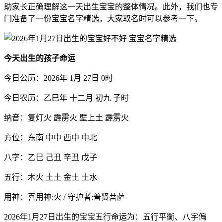
助家长正确理解这一天出生宝宝的整体情况。此外，我们也专
门准备了一份宝宝名字精选，大家取名时可以参考一下。
今天出生的孩子命运
今日公历：2026年 1月 27日 0时
今日农历：乙巳年 十二月 初九 子时
纳音：复灯火 霹雳火 壁上土 霹雳火
方位：东南 中中 西中 中北
八字：乙巳 己丑 辛丑 戊子
五行：木火 土土 金土 土水
用神：喜用神:火 / 守护者:普贤菩萨
2026年1月27日出生的宝宝五行命运为：五行平衡、八字偏