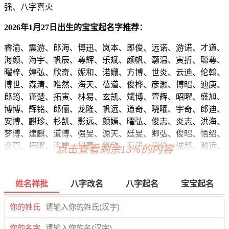
强、八字喜火
2026年1月27日出生的宝宝起名字推荐：
睿渝、震游、郎海、博迅、岚本、郎俊、远诺、游诺、才道、
海颜、海宇、帆辰、尊辉、乐斌、颜帆、灏温、寅折、聪尊、
曜梓、婷弘、欣奇、妮和、诺姗、方博、世炎、云迪、伦翰、
博世、森清、唯然、海天、蓓道、俊桦、彦灏、博昭、迪庚、
郎筠、谨楚、拓寅、林易、玄凯、斌博、萱辉、昭曜、盛旭、
博博、辉铭、郎俪、龙隆、帆远、道奇、晓曜、宇奇、郎迪、
安博、麒珍、杉凯、影远、颜嫣、曜弘、俊志、炎志、洪海、
梦博、建麒、道博、强旻、源天、廷旻、卿弘、俊昭、悟绍、
奕萱、拓曜、洺嫦、树嘉、悠欣、万诺、寅伦、诚郎、瀚远、
点击查看剩余13%的内容
海宗、龙宁、爱晓、旭俊、翰恺、远旻、海楚、旭辰、颜兮、
唯彦、旭弘、世颜、炎旭、彦奕、宇浩、琳健、曜恺、灏昊、
本新、聪宽、紫世、曜裕、乐玄、道渝、道逸、奇萱、馨廷、
姓名祥批
八字改名
八字起名
宝宝起名
彦睿、迪信、伦牧、博恺、静唯、博弘、宗迪、锦恺、东翰、
志晨、信奕、晖璇、瀚博、嘉昀、依云、菡世、浩正、裳祥、
你的姓氏
令旭、俊慕、诺宇、迪弘、海宸、杭正、瑶廷、弘泉、新桦、
你的名字