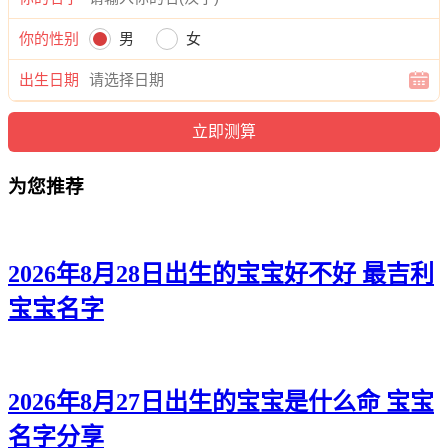
姿曜、聪本、曜云、源任、兮运、磊弘、弘林、朗源、宽萌、
知易、译彦、超泽、姿丽、远颜、强程、远瀚、柯冰、泽然、
你的性别
男
女
旭雨、博南、尚东、漾译、景郎、廷帆、曜海、浩唯、道语。
出生日期
为您推荐
2026年8月28日出生的宝宝好不好 最吉利
宝宝名字
2026年8月27日出生的宝宝是什么命 宝宝
名字分享