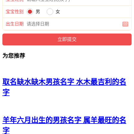
诺、岳温颜、岳伦炎、岳俪嘉、岳浩博、岳昭烨、岳寅帆、岳
宝宝性别
男
女
炎译、岳游宸、岳郎曜、岳泽颍、岳浩琛、岳郎彦、岳伦和、
岳古奥、岳唯天、岳海旭、岳龙曜、岳颜健、岳晨聪、岳辉
出生日期
亦、岳沁彦、岳江语、岳辉译、岳瑞诚、岳宗博、岳海绮、岳
汉慕、岳昆迅、岳旻知、岳信曜、岳郎雅、岳颜华、岳曜珍、
岳郎寅、岳旻婕、岳朗宸、岳俊陌、岳桦甯、岳宥翰、岳彦
尊、岳俊凡、岳琳辰、岳翔博、岳宇炎、岳颜隆、岳泽海、岳
为您推荐
诗浩、岳森少、岳博浩、岳健坤、岳娅译。
取名缺水缺木男孩名字 水木最吉利的名
字
羊年六月出生的男孩名字 属羊最旺的名
字