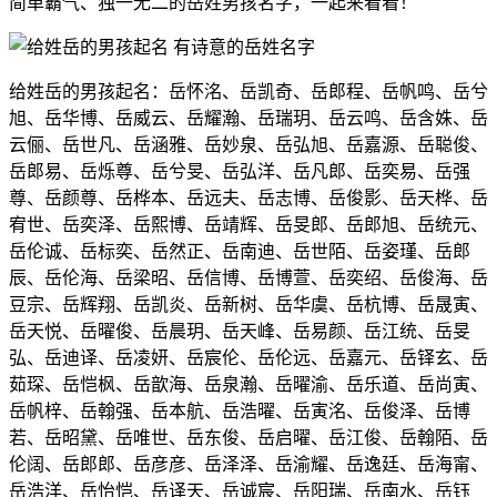
简单霸气、独一无二的岳姓男孩名字，一起来看看！
给姓岳的男孩起名：岳怀洺、岳凯奇、岳郎程、岳帆鸣、岳兮
旭、岳华博、岳威云、岳耀瀚、岳瑞玥、岳云鸣、岳含姝、岳
云俪、岳世凡、岳涵雅、岳妙泉、岳弘旭、岳嘉源、岳聪俊、
岳郎易、岳烁尊、岳兮旻、岳弘洋、岳凡郎、岳奕易、岳强
尊、岳颜尊、岳桦本、岳远夫、岳志博、岳俊影、岳天桦、岳
宥世、岳奕泽、岳熙博、岳靖辉、岳旻郎、岳郎旭、岳统元、
岳伦诚、岳标奕、岳然正、岳南迪、岳世陌、岳姿瑾、岳郎
辰、岳伦海、岳梁昭、岳信博、岳博萱、岳奕绍、岳俊海、岳
豆宗、岳辉翔、岳凯炎、岳新树、岳华虞、岳杭博、岳晟寅、
岳天悦、岳曜俊、岳晨玥、岳天峰、岳易颜、岳江统、岳旻
弘、岳迪译、岳凌妍、岳宸伦、岳伦远、岳嘉元、岳铎玄、岳
茹琛、岳恺枫、岳歆海、岳泉瀚、岳曜渝、岳乐道、岳尚寅、
岳帆梓、岳翰强、岳本航、岳浩曜、岳寅洺、岳俊泽、岳博
若、岳昭黛、岳唯世、岳东俊、岳启曜、岳江俊、岳翰陌、岳
伦阔、岳郎郎、岳彦彦、岳泽泽、岳渝耀、岳逸廷、岳海甯、
岳浩洋、岳怡恺、岳译天、岳诚宸、岳阳瑞、岳南水、岳钰