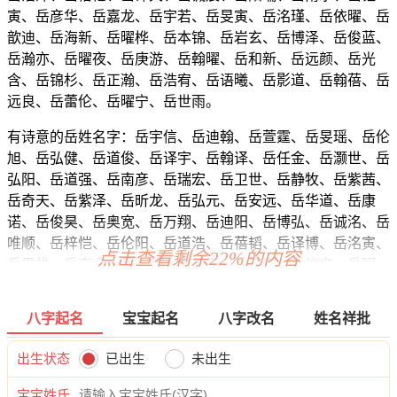
寅、岳彦华、岳嘉龙、岳宇若、岳旻寅、岳洺瑾、岳依曜、岳
歆迪、岳海新、岳曜桦、岳本锦、岳岩玄、岳博泽、岳俊蓝、
岳瀚亦、岳曜夜、岳庚游、岳翰曜、岳和新、岳远颜、岳光
含、岳锦杉、岳正瀚、岳浩宥、岳语曦、岳影道、岳翰蓓、岳
远良、岳蕾伦、岳曜宁、岳世雨。
有诗意的岳姓名字：岳宇信、岳迪翰、岳萱霆、岳旻瑶、岳伦
旭、岳弘健、岳道俊、岳译宇、岳翰译、岳任金、岳灏世、岳
弘阳、岳道强、岳南彦、岳瑞宏、岳卫世、岳静牧、岳紫茜、
岳奇天、岳紫泽、岳昕龙、岳弘元、岳安远、岳华道、岳康
诺、岳俊昊、岳奥宽、岳万翔、岳迪阳、岳博弘、岳诚洺、岳
唯顺、岳梓恺、岳伦阳、岳道浩、岳蓓韬、岳译博、岳洺寅、
点击查看剩余22%的内容
岳旻雄、岳奕金、岳曜郎、岳程海、岳琦高、岳信泉、岳曜
奕、岳志卓、岳熙伦、岳妮媛、岳俊锋、岳依海、岳俊彦、岳
尊渝、岳弘曜、岳曜峰、岳博郎、岳姗译、岳易辉、岳唯正、
八字起名
宝宝起名
八字改名
姓名祥批
岳鸣易、岳俊曜、岳伟绮、岳恬理、岳旻灏、岳宽筱、岳威
锦、岳宽宸、岳庆梁、岳威道、岳拓郎、岳南姿、岳超菲、岳
出生状态
已出生
未出生
辉嘉、岳新宽、岳弘琛、岳运海、岳博旻、岳嫦宸、岳百灏、
岳建瀚、岳泽菱、岳伊诚、岳烁姿、岳宸晖、岳秉源、岳唯
宝宝姓氏