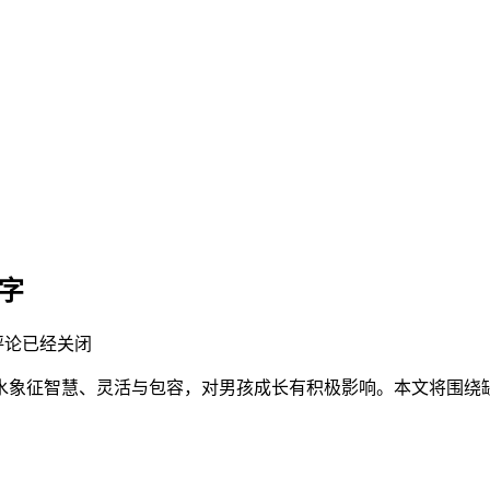
字
评论已经关闭
水象征智慧、灵活与包容，对男孩成长有积极影响。本文将围绕