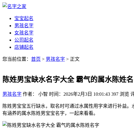
宝宝起名
男孩名字
女孩名字
公司起名
店铺起名
您当前位置：
首页
>
男孩名字
> 正文
陈姓男宝缺水名字大全 霸气的属水陈姓名
男孩名字
作者： 小智
时间：2026年2月3日 10:01:43
397
浏览
陈姓男宝宝五行缺水，取名时可通过水属性用字来进行补益。
有涵养的属水陈姓男宝宝名字，一起来看看。