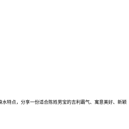
缺水特点，分享一份适合陈姓男宝的吉利霸气、寓意美好、新颖