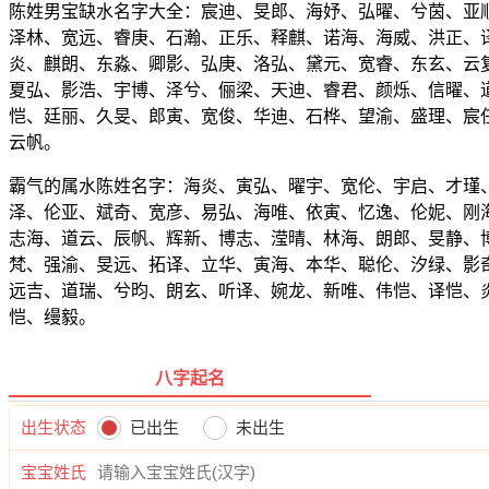
陈姓男宝缺水名字大全：宸迪、旻郎、海妤、弘曜、兮茵、亚
泽林、宽远、睿庚、石瀚、正乐、释麒、诺海、海威、洪正、
炎、麒朗、东淼、卿影、弘庚、洛弘、黛元、宽睿、东玄、云
夏弘、影浩、宇博、泽兮、俪梁、天迪、睿君、颜烁、信曜、
恺、廷丽、久旻、郎寅、宽俊、华迪、石桦、望渝、盛理、宸
云帆。
霸气的属水陈姓名字：海炎、寅弘、曜宇、宽伦、宇启、才瑾
泽、伦亚、斌奇、宽彦、易弘、海唯、依寅、忆逸、伦妮、刚
志海、道云、辰帆、辉新、博志、滢晴、林海、朗郎、旻静、
梵、强渝、旻远、拓译、立华、寅海、本华、聪伦、汐绿、影
远吉、道瑞、兮昀、朗玄、听译、婉龙、新唯、伟恺、译恺、
恺、缦毅。
八字起名
出生状态
已出生
未出生
宝宝姓氏