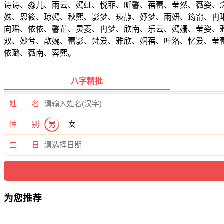
诗诗、淼儿、雨云、嫣虹、悦菲、昕馨、蓓蕾、莹然、薇姿、
姝、恩筱、琼嫣、秋熙、影梦、瑛静、妤梦、雨妍、筠甯、冉
向瑶、依依、馨芷、灵菱、冉梦、欣南、乐云、嫣姗、莹姿、
双、妙兮、歆婉、蕾影、梵爱、雅欣、娴蓓、叶洛、忆爱、莹
依璐、薇南、蓉熙。
八字精批
姓 名
性 别
男
女
生 日
为您推荐