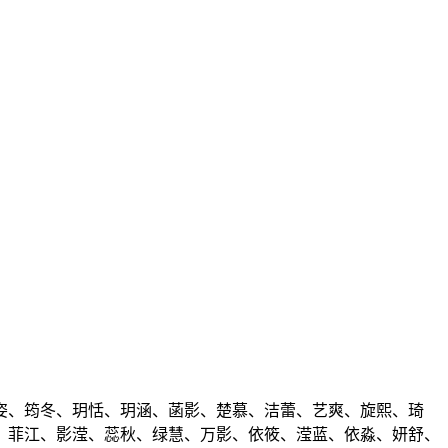
姿、筠冬、玥恬、玥涵、菡影、楚慕、洁蕾、艺爽、旋熙、琦
、菲江、影滢、蕊秋、绿慧、万影、依筱、滢蓝、依淼、妍舒、