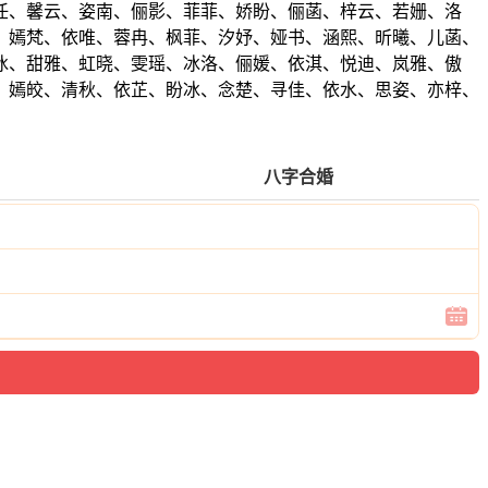
任、馨云、姿南、俪影、菲菲、娇盼、俪菡、梓云、若姗、洛
、嫣梵、依唯、蓉冉、枫菲、汐妤、娅书、涵熙、昕曦、儿菡、
冰、甜雅、虹晓、雯瑶、冰洛、俪媛、依淇、悦迪、岚雅、傲
、嫣皎、清秋、依芷、盼冰、念楚、寻佳、依水、思姿、亦梓、
八字合婚