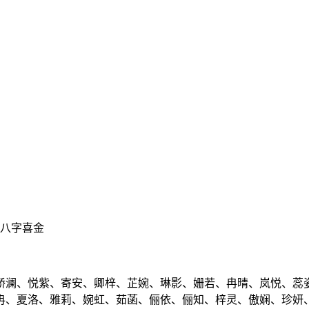
、八字喜金
娇澜、悦紫、寄安、卿梓、芷婉、琳影、姗若、冉晴、岚悦、蕊
冉、夏洛、雅莉、婉虹、茹菡、俪依、俪知、梓灵、傲娴、珍妍