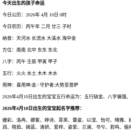
今天出生的孩子命运
今日公历：2026年 4月 10日 0时
今日农历：丙午年 二月 廿三 子时
纳音：天河水 长流水 大溪水 海中金
方位：南南 北中 东东 东北
八字：丙午 壬辰 甲寅 甲子
五行：火火 水土 木木 木水
用神：喜用神:金 / 守护者:大势至菩萨
2026年4月10日出生的宝宝五行命运为：五行缺金、八字偏强
2026年4月10日出生的宝宝起名字推荐：
姗彩、洛冉、娜紫、婷诗、菲芙、蕾姿、以滢、怡可、晴雅、
润、晓茹、嫣蓝、清妍、爱梓、姿爱、兰澜、书兮、若鸣、俪