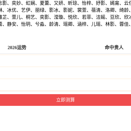
念影、奕妙、虹娴、夏蕾、又妍、昕琼、怡梓、妤影、嫣甯、云
琳、冰优、艺伊、丽绿、影冰、影妮、裳萱、蓓清、洛卿、绮龄
雅芷、萱儿、桐艺、奕影、滢璇、悦欣、若菲、洁媱、豆欣、欣
蕾、静安、怡玥、兮淼、龄清、瑶卿、涵梓、儿瑶、林影、蓉佳
2026运势
命中贵人