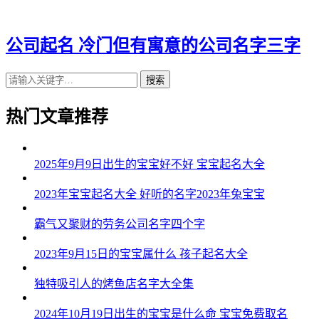
43、骏杉、桦鹰、彤天、苗宏
公司起名 冷门但有寓意的公司名字三字
44、盛智、鑫渝、菲华、畅百
搜索
45、崴茂、彰佳、蔚澈、东慕
46、宏御、业蓝、易翔、灿曼
热门文章推荐
47、新佐、澄沃、耀嘉、强正
2025年9月9日出生的宝宝好不好 宝宝起名大全
48、秋兆、金亮、曦栋、捷颂
2023年宝宝起名大全 好听的名字2023年兔宝宝
49、轩翔、尚富、诺航、豪煦
50、丽连、丰万、诤苏、卓扬
霸气又聚财的劳务公司名字四个字
51、迅歆、琥泽、祥蓝、乐希
2023年9月15日的宝宝属什么 孩子起名大全
52、峰琦、慕鑫、盛霜、少浩
独特吸引人的烤鱼店名字大全集
53、晁唯、琩通、恒茂、旻齐
2024年10月19日出生的宝宝是什么命 宝宝免费取名