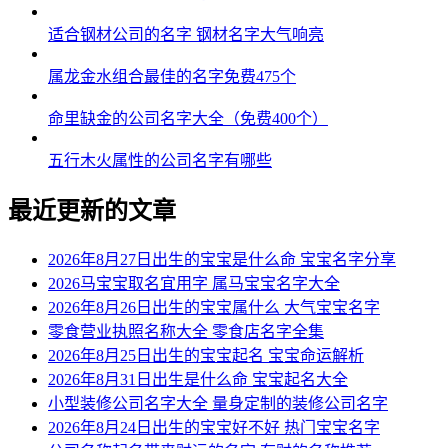
54、仲业、佳瑞、凡裕、采友
适合钢材公司的名字 钢材名字大气响亮
55、辉慧、迪通、瀚炫、咏健
属龙金水组合最佳的名字免费475个
56、孝飞、锦隽、盛毅、立朗
命里缺金的公司名字大全（免费400个）
57、立鑫、昆奇、乐潇、海域
五行木火属性的公司名字有哪些
58、邵捷、林挺、洋元、祥捷
最近更新的文章
59、锦渝、澔星、新爽、豪澔
2026年8月27日出生的宝宝是什么命 宝宝名字分享
60、榕传、帆宁、中启、奇虹
2026马宝宝取名宜用字 属马宝宝名字大全
61、皓兴、锦东、同科、励河
2026年8月26日出生的宝宝属什么 大气宝宝名字
零食营业执照名称大全 零食店名字全集
62、茶辰、浩奥、桐歌、硕耀
2026年8月25日出生的宝宝起名 宝宝命运解析
2026年8月31日出生是什么命 宝宝起名大全
63、崴朋、昆吴、裕群、迅鸣
小型装修公司名字大全 量身定制的装修公司名字
64、诚瀚、励若、安亨、暠宙
2026年8月24日出生的宝宝好不好 热门宝宝名字