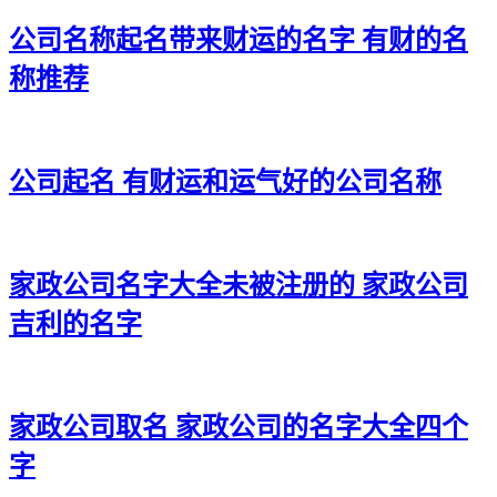
31、叶炫、辰鸣、安滨、喜洋
公司名称起名带来财运的名字 有财的名
32、唯曜、榕聪、颖博、栋祥
称推荐
33、贝利、沛创、齐富、韬磊
34、虎硕、琥仁、雅火、多希
公司起名 有财运和运气好的公司名称
35、诤清、映坤、赋峰、飞立
36、天驰、传方、维廷、群腾
37、墨成、龙誉、星晟、鸣灏
家政公司名字大全未被注册的 家政公司
38、良智、茂慕、晸骞、浚裕
吉利的名字
39、定唯、赫坤、鹏基、郴辉
40、琤凯、润通、鼎群、豪琛
家政公司取名 家政公司的名字大全四个
41、榕华、行景、禾翔、朗昌
字
42、纳麟、城达、廉赋、琛福