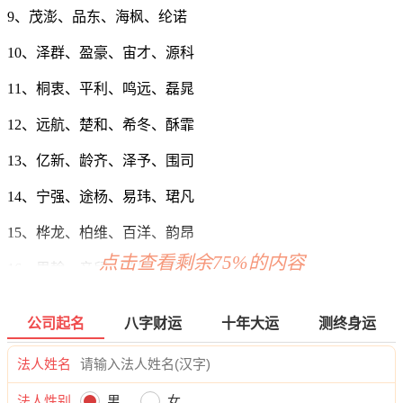
9、茂澎、品东、海枫、纶诺
10、泽群、盈豪、宙才、源科
11、桐衷、平利、鸣远、磊晁
12、远航、楚和、希冬、酥霏
13、亿新、龄齐、泽予、围司
14、宁强、途杨、易玮、珺凡
15、桦龙、柏维、百洋、韵昂
点击查看剩余75%的内容
16、思翰、辛颀、弘烽、优航
17、罡坤、凯利、佰祖、庭豪
公司起名
八字财运
十年大运
测终身运
18、铸奥、华正、韵东、元众
法人姓名
19、茂凯、咏邵、勤皓、域岳
法人性别
男
女