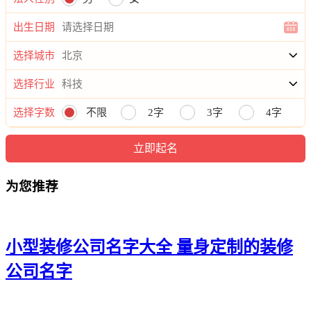
20、杭铄、友申、军鼎、声鑫
出生日期
21、胜暠、志旭、凯杭、东思
选择城市
22、盛平、景谦、安健、智鼎
选择行业
23、安财、智煊、鑫涵、翔浩
选择字数
不限
2字
3字
4字
24、维祥、美楷、任超、滨陈
25、汉冬、力亚、成皓、欣腾
26、森生、慈和、睿帆、源慕
为您推荐
27、艾万、彰祖、路峥、星腾
28、斌强、秦真、茂有、同鸣
小型装修公司名字大全 量身定制的装修
29、泰迪、皓永、腾赵、峰盛
公司名字
30、捷朗、乔明、仁安、飒灵