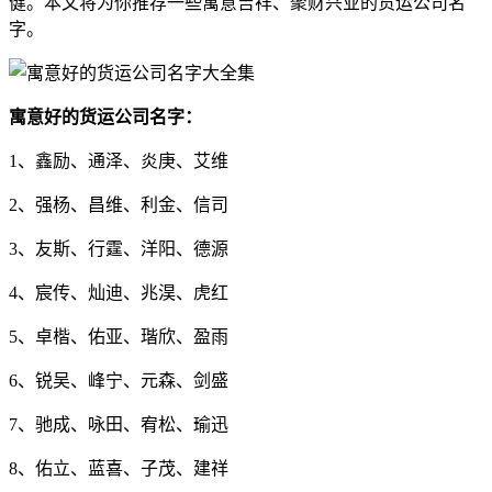
健。本文将为你推荐一些寓意吉祥、聚财兴业的货运公司名
字。
寓意好的货运公司名字：
1、鑫励、通泽、炎庚、艾维
2、强杨、昌维、利金、信司
3、友斯、行霆、洋阳、德源
4、宸传、灿迪、兆淏、虎红
5、卓楷、佑亚、瑎欣、盈雨
6、锐吴、峰宁、元森、剑盛
7、驰成、咏田、宥松、瑜迅
8、佑立、蓝喜、子茂、建祥